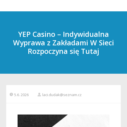
YEP Casino – Indywidualna
Wyprawa z Zakładami W Sieci
Rozpoczyna się Tutaj
5.6. 2026
laci.dudak@seznam.cz