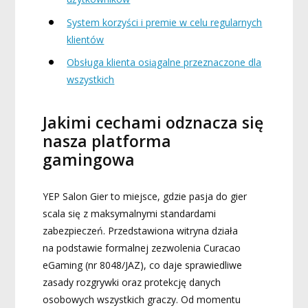
System korzyści i premie w celu regularnych
klientów
Obsługa klienta osiągalne przeznaczone dla
wszystkich
Jakimi cechami odznacza się
nasza platforma
gamingowa
YEP Salon Gier to miejsce, gdzie pasja do gier
scala się z maksymalnymi standardami
zabezpieczeń. Przedstawiona witryna działa
na podstawie formalnej zezwolenia Curacao
eGaming (nr 8048/JAZ), co daje sprawiedliwe
zasady rozgrywki oraz protekcję danych
osobowych wszystkich graczy. Od momentu