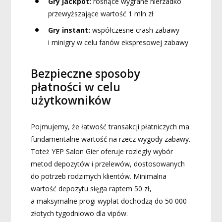
Gry jackpot:
rosnące wygrane nierzadko
przewyższające wartość 1 mln zł
Gry instant:
współczesne crash zabawy
i minigry w celu fanów ekspresowej zabawy
Bezpieczne sposoby
płatności w celu
użytkowników
Pojmujemy, że łatwość transakcji płatniczych ma
fundamentalne wartość na rzecz wygody zabawy.
Toteż YEP Salon Gier oferuje rozległy wybór
metod depozytów i przelewów, dostosowanych
do potrzeb rodzimych klientów. Minimalna
wartość depozytu sięga raptem 50 zł,
a maksymalne progi wypłat dochodzą do 50 000
złotych tygodniowo dla vipów.