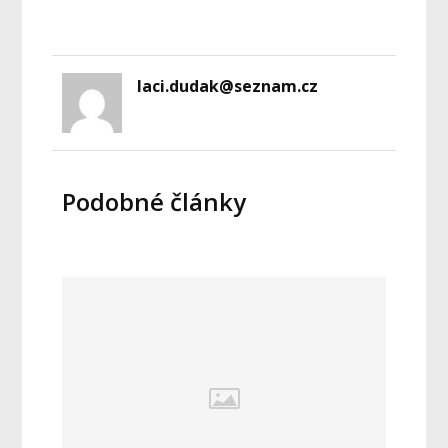
laci.dudak@seznam.cz
Podobné články