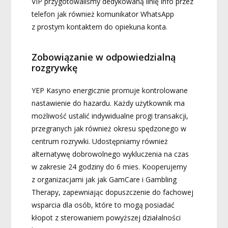
VIP przygotowaliśmy dedykowaną linię info przez
telefon jak również komunikator WhatsApp
z prostym kontaktem do opiekuna konta.
Zobowiązanie w odpowiedzialną
rozgrywkę
YEP Kasyno energicznie promuje kontrolowane
nastawienie do hazardu. Każdy użytkownik ma
możliwość ustalić indywidualne progi transakcji,
przegranych jak również okresu spędzonego w
centrum rozrywki. Udostępniamy również
alternatywę dobrowolnego wykluczenia na czas
w zakresie 24 godziny do 6 mies. Kooperujemy
z organizacjami jak jak GamCare i Gambling
Therapy, zapewniając dopuszczenie do fachowej
wsparcia dla osób, które to mogą posiadać
kłopot z sterowaniem powyższej działalności