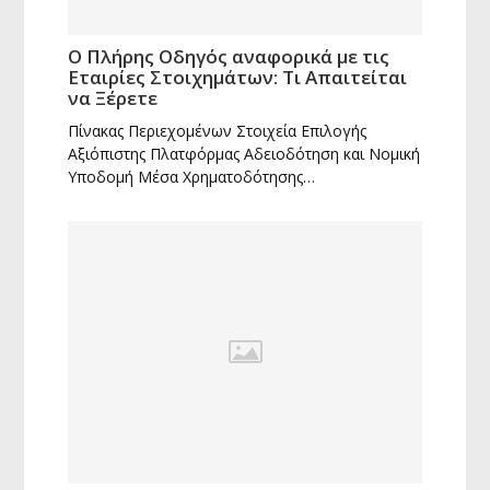
Ο Πλήρης Οδηγός αναφορικά με τις
Εταιρίες Στοιχημάτων: Τι Απαιτείται
να Ξέρετε
Πίνακας Περιεχομένων Στοιχεία Επιλογής
Αξιόπιστης Πλατφόρμας Αδειοδότηση και Νομική
Υποδομή Μέσα Χρηματοδότησης…