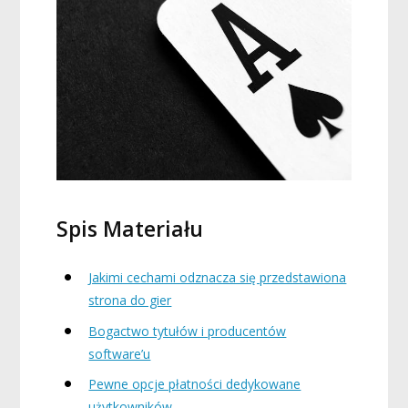
Spis Materiału
Jakimi cechami odznacza się przedstawiona
strona do gier
Bogactwo tytułów i producentów
software’u
Pewne opcje płatności dedykowane
użytkowników