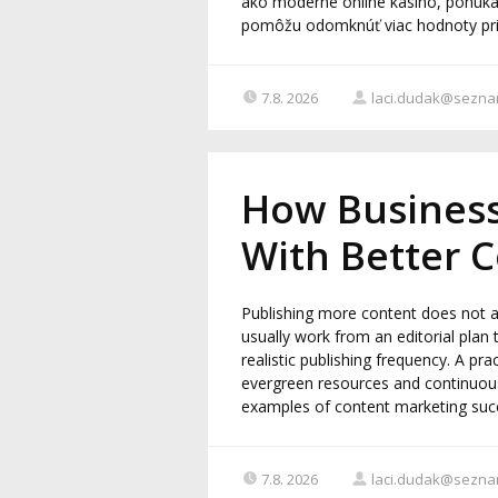
ako moderné online kasíno, ponúk
pomôžu odomknúť viac hodnoty pri h
7.8. 2026
laci.dudak@sezna
How Businesse
With Better 
Publishing more content does not au
usually work from an editorial plan 
realistic publishing frequency. A pr
evergreen resources and continuous
examples of content marketing succ
7.8. 2026
laci.dudak@sezna