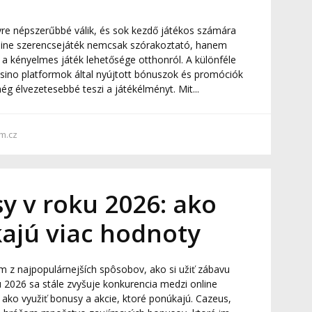
yre népszerűbbé válik, és sok kezdő játékos számára
nline szerencsejáték nemcsak szórakoztató, hanem
l a kényelmes játék lehetősége otthonról. A különféle
asino platformok által nyújtott bónuszok és promóciók
ég élvezetesebbé teszi a játékélményt. Mit...
m.cz
y v roku 2026: ako
ajú viac hodnoty
m z najpopulárnejších spôsobov, ako si užiť zábavu
u 2026 sa stále zvyšuje konkurencia medzi online
, ako využiť bonusy a akcie, ktoré ponúkajú. Cazeus,