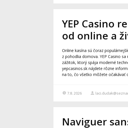
YEP Casino re
od online a ž
Online kasína sú čoraz populárnejš
z pohodlia domova. YEP Casino sa n
zážitok, ktorý spája moderné techn
yepcasinos.sk nájdete rôzne inform
na to, čo všetko môžete očakávať od
7.8. 2026
laci.dudak@sezna
Naviguer sans