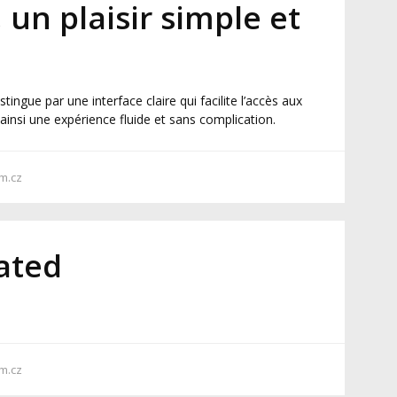
 un plaisir simple et
stingue par une interface claire qui facilite l’accès aux
 ainsi une expérience fluide et sans complication.
m.cz
ated
m.cz