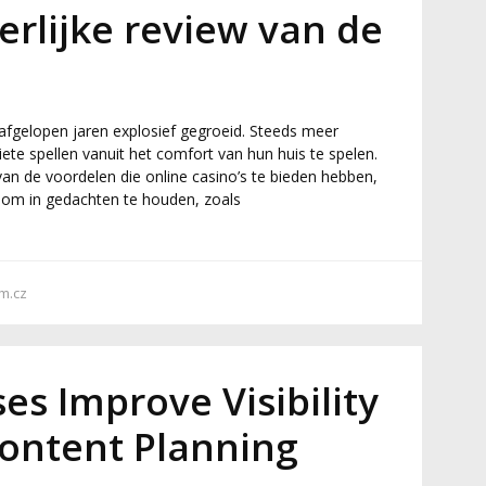
erlijke review van de
 afgelopen jaren explosief gegroeid. Steeds meer
ete spellen vanuit het comfort van hun huis te spelen.
w van de voordelen die online casino’s te bieden hebben,
n om in gedachten te houden, zoals
m.cz
s Improve Visibility
Content Planning