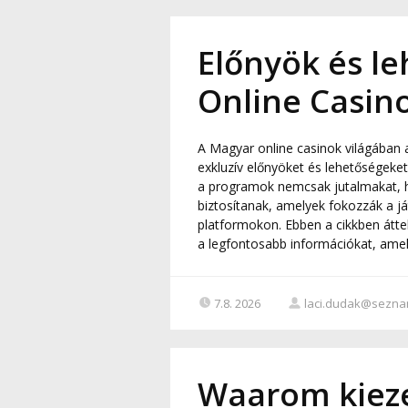
Előnyök és l
Online Casin
A Magyar online casinok világában 
exkluzív előnyöket és lehetőségeke
a programok nemcsak jutalmakat, 
biztosítanak, amelyek fokozzák a j
platformokon. Ebben a cikkben átte
a legfontosabb információkat, amel
7.8. 2026
laci.dudak@sezna
Waarom kieze