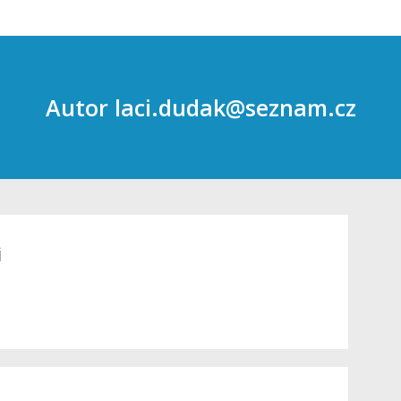
Autor
laci.dudak@seznam.cz
i