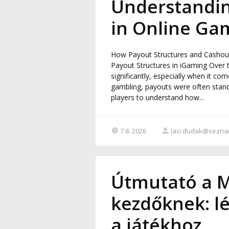
Understandin
in Online Ga
How Payout Structures and Cashout
Payout Structures in iGaming Over 
significantly, especially when it com
gambling, payouts were often standar
players to understand how...
7.8. 2026
laci.dudak@sezna
Útmutató a M
kezdőknek: lé
a játékhoz