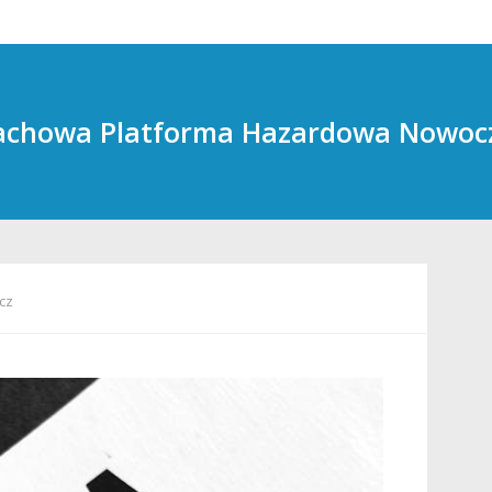
achowa Platforma Hazardowa Nowocz
cz