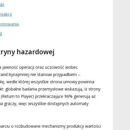
wki
sakcji
cjonowania
d
itryny hazardowej
a jawność operacji oraz uczciwość wobec
rand bynajmniej nie stanowi przypadkiem –
ułę, wedle której wszystkie strona umowy powinna
kt: globalne badania przemysłowe wskazują, iż strony
r (Return to Player) przekraczające 96% generują aż
a graczy, więc wszystkie dostępnych automaty
arciu o rozbudowane mechanizmy produkcji wartości