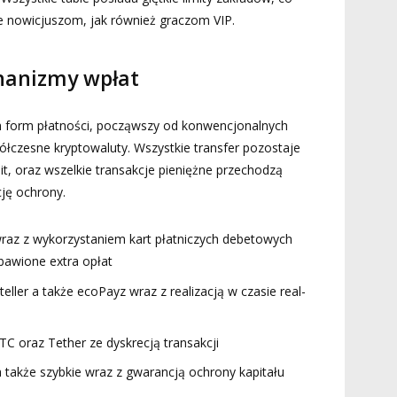
e nowicjuszom, jak również graczom VIP.
anizmy wpłat
ch form płatności, począwszy od konwencjonalnych
łczesne kryptowaluty. Wszystkie transfer pozostaje
, oraz wszelkie transakcje pieniężne przechodzą
ję ochrony.
az z wykorzystaniem kart płatniczych debetowych
bawione extra opłat
eteller a także ecoPayz wraz z realizacją w czasie real-
TC oraz Tether ze dyskrecją transakcji
 także szybkie wraz z gwarancją ochrony kapitału