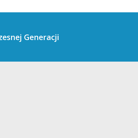
esnej Generacji