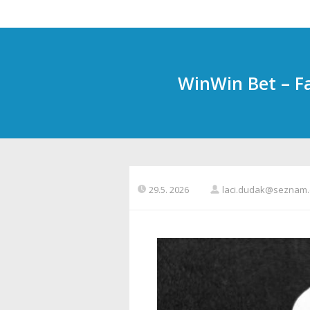
WinWin Bet – F
29.5. 2026
laci.dudak@seznam.