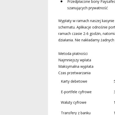
Przedpłacone bony Paysafe
szanujących prywatność
Wypłaty w ramach naszej kasynie
schematu. Aplikacje odnośnie port
ramach czasie 2-6 godzin, natom
działania. Nie nakładamy żadnych
Metoda płatności
Najmniejszy wpłata
Maksymalna wypłata
Czas przetwarzania
Karty debetowe
E-portfele cyfrowe
Waluty cyfrowe
Transfery z banku