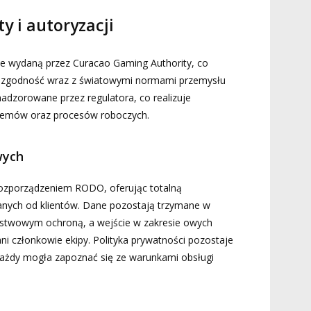
y i autoryzacji
e wydaną przez Curacao Gaming Authority, co
z zgodność wraz z światowymi normami przemysłu
nadzorowane przez regulatora, co realizuje
stemów oraz procesów roboczych.
wych
rozporządzeniem RODO, oferując totalną
anych od klientów. Dane pozostają trzymane w
arstwowym ochroną, a wejście w zakresie owych
ni członkowie ekipy. Polityka prywatności pozostaje
 każdy mogła zapoznać się ze warunkami obsługi