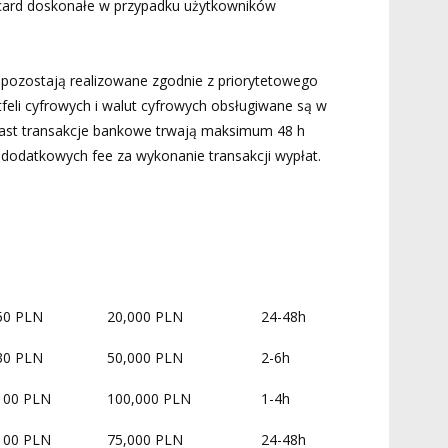
card doskonałe w przypadku użytkowników
 pozostają realizowane zgodnie z priorytetowego
feli cyfrowych i walut cyfrowych obsługiwane są w
iast transakcje bankowe trwają maksimum 48 h
 dodatkowych fee za wykonanie transakcji wypłat.
50 PLN
20,000 PLN
24-48h
30 PLN
50,000 PLN
2-6h
100 PLN
100,000 PLN
1-4h
100 PLN
75,000 PLN
24-48h