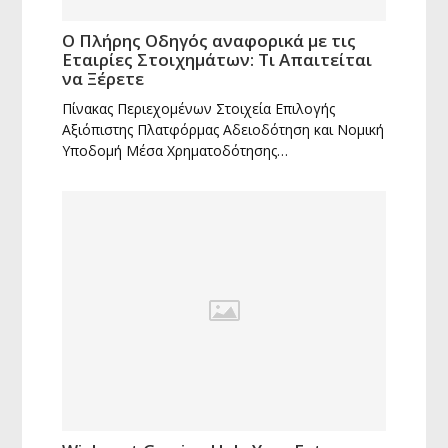
Ο Πλήρης Οδηγός αναφορικά με τις
Εταιρίες Στοιχημάτων: Τι Απαιτείται
να Ξέρετε
Πίνακας Περιεχομένων Στοιχεία Επιλογής
Αξιόπιστης Πλατφόρμας Αδειοδότηση και Νομική
Υποδομή Μέσα Χρηματοδότησης…