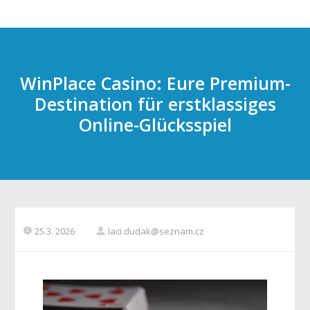
WinPlace Casino: Eure Premium-
Destination für erstklassiges
Online-Glücksspiel
25.3. 2026
laci.dudak@seznam.cz