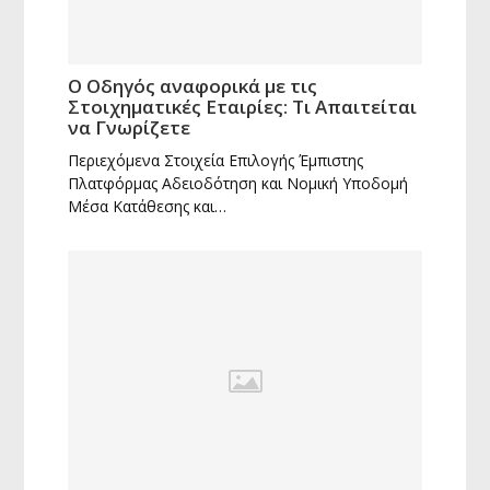
Ο Οδηγός αναφορικά με τις
Στοιχηματικές Εταιρίες: Τι Απαιτείται
να Γνωρίζετε
Περιεχόμενα Στοιχεία Επιλογής Έμπιστης
Πλατφόρμας Αδειοδότηση και Νομική Υποδομή
Μέσα Κατάθεσης και…