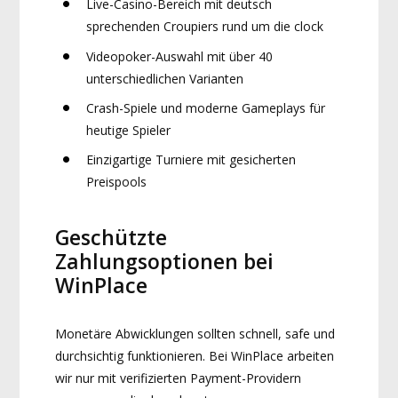
Live-Casino-Bereich mit deutsch
sprechenden Croupiers rund um die clock
Videopoker-Auswahl mit über 40
unterschiedlichen Varianten
Crash-Spiele und moderne Gameplays für
heutige Spieler
Einzigartige Turniere mit gesicherten
Preispools
Geschützte
Zahlungsoptionen bei
WinPlace
Monetäre Abwicklungen sollten schnell, safe und
durchsichtig funktionieren. Bei WinPlace arbeiten
wir nur mit verifizierten Payment-Providern