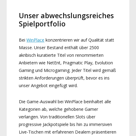
Unser abwechslungsreiches
Spielportfolio
Bei
WinPlace
konzentrieren wir auf Qualität statt
Masse. Unser Bestand enthält über 2500
akribisch kuratierte Titel von renommierten
Anbietern wie NetEnt, Pragmatic Play, Evolution
Gaming und Microgaming. Jeder Titel wird gemäß
strikten Anforderungen überprüft, bevor es ins
unser Angebot eingefügt wird.
Die Game-Auswahl bei WinPlace beinhaltet alle
Kategorien ab, welche gehobene Gamer
verlangen. Von traditionellen Slots über
progressive Jackpotspiele bis hin zu immersiven
Live-Tischen mit erfahrenen Dealern präsentieren