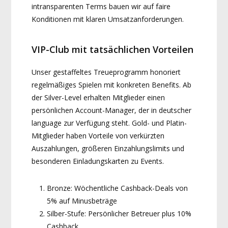
intransparenten Terms bauen wir auf faire
Konditionen mit klaren Umsatzanforderungen.
VIP-Club mit tatsächlichen Vorteilen
Unser gestaffeltes Treueprogramm honoriert
regelmäßiges Spielen mit konkreten Benefits. Ab
der Silver-Level erhalten Mitglieder einen
persönlichen Account-Manager, der in deutscher
language zur Verfügung steht. Gold- und Platin-
Mitglieder haben Vorteile von verkürzten
Auszahlungen, größeren Einzahlungslimits und
besonderen Einladungskarten zu Events.
Bronze: Wöchentliche Cashback-Deals von
5% auf Minusbeträge
Silber-Stufe: Persönlicher Betreuer plus 10%
Cashback