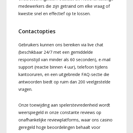
medewerkers die zijn getraind om elke vraag of
kwestie snel en effectief op te lossen.
Contactopties
Gebruikers kunnen ons bereiken via live chat
(beschikbaar 24/7 met een gemiddelde
responstijd van minder als 60 seconden), e-mail
support (reactie binnen 4 uur), telefoon tijdens
kantooruren, en een uitgebreide FAQ-sectie die
antwoorden biedt op ruim dan 200 veelgestelde
vragen.
Onze toewijding aan spelerstevredenheid wordt
weerspiegeld in onze constante reviews op
onafhankelijke reviewplatforms, waar ons casino
geregeld hoge beoordelingen behaalt voor