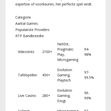
expertise of voorkeuren, het perfecte spel vindt.
Categorie
Aantal Games
Populairste Providers
RTP Bandbreedte
NetEnt,
Pragmatic
94-
Videoslots
2100+
Play,
98%
Microgaming
Evolution
97-
Tafelspellen
450+
Gaming,
99.5%
Playtech
Evolution
96-
Live Casino
280+
Gaming,
99%
Ezugi
Jackpot
Microgaming,
92-