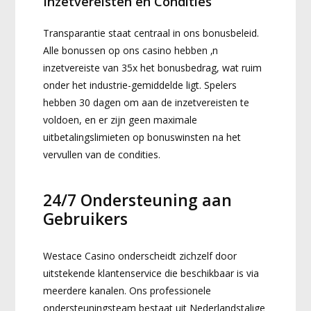
Inzetvereisten en Condities
Transparantie staat centraal in ons bonusbeleid.
Alle bonussen op ons casino hebben ‚n
inzetvereiste van 35x het bonusbedrag, wat ruim
onder het industrie-gemiddelde ligt. Spelers
hebben 30 dagen om aan de inzetvereisten te
voldoen, en er zijn geen maximale
uitbetalingslimieten op bonuswinsten na het
vervullen van de condities.
24/7 Ondersteuning aan
Gebruikers
Westace Casino onderscheidt zichzelf door
uitstekende klantenservice die beschikbaar is via
meerdere kanalen. Ons professionele
ondersteuningsteam bestaat uit Nederlandstalige