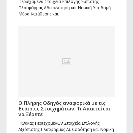
Περιεχόμενα Στοιχεία Επιλογής Έμπιστης
Πλατφόρμας Αδειοδότηση και Νομική Υποδομή
Μέσα Κατάθεσης και…
Ο Πλήρης Οδηγός αναφορικά με τις
Εταιρίες Στοιχημάτων: Τι Απαιτείται
να Ξέρετε
Πίνακας Περιεχομένων Στοιχεία Επιλογής
Αξιόπιστης Πλατφόρμας Αδειοδότηση και Νομική