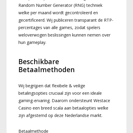
Random Number Generator (RNG) techniek
welke per maand wordt gecontroleerd en
gecertificeerd. Wij publiceren transparant de RTP-
percentages van alle games, zodat spelers
weloverwogen beslissingen kunnen nemen over
hun gameplay.
Beschikbare
Betaalmethoden
Wij begrijpen dat flexibele & veilige
betalingsopties cruciaal zijn voor een ideale
gaming-ervaring. Daarom ondersteunt Westace
Casino een breed scala aan betaalopties welke
zijn afgestemd op deze Nederlandse markt.
Betaalmethode