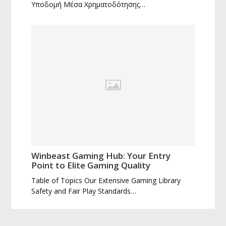
Υποδομή Μέσα Χρηματοδότησης…
Winbeast Gaming Hub: Your Entry
Point to Elite Gaming Quality
Table of Topics Our Extensive Gaming Library
Safety and Fair Play Standards…