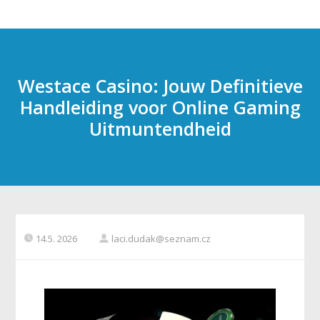
Westace Casino: Jouw Definitieve
Handleiding voor Online Gaming
Uitmuntendheid
14.5. 2026
laci.dudak@seznam.cz