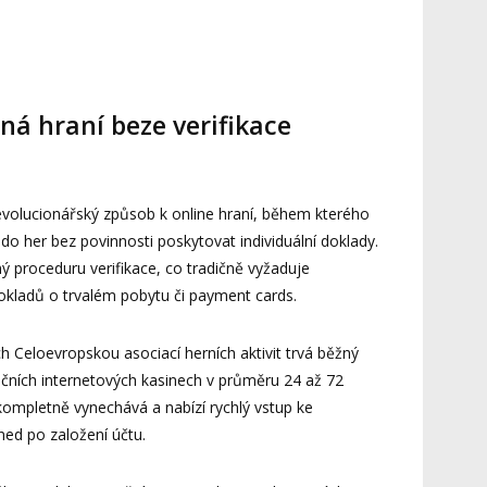
á hraní beze verifikace
revolucionářský způsob k online hraní, během kterého
 do her bez povinnosti poskytovat individuální doklady.
ý proceduru verifikace, co tradičně vyžaduje
okladů o trvalém pobytu či payment cards.
h Celoevropskou asociací herních aktivit trvá běžný
enčních internetových kasinech v průměru 24 až 72
kompletně vynechává a nabízí rychlý vstup ke
ed po založení účtu.