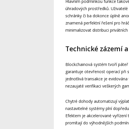
Hlavním podmínkou funkce takovéh
úhradových prostředků. Uživatelé 
schránky či ba dokonce úplně ano
znamená perfektní řešení pro hráče
minimalizovat distribuci privátních
Technické zázemí 
Blockchainová systém tvoří páteř
garantuje otevřenost operací při
jednotlivá transakce je evidována
nezaujaté verifikaci veškerých ga
Chytré dohody automatizují výpla
nastavitelné systémy plní dopřed
Efektem je akcelerované vyřízení 
promítají do výhodnějších podmín