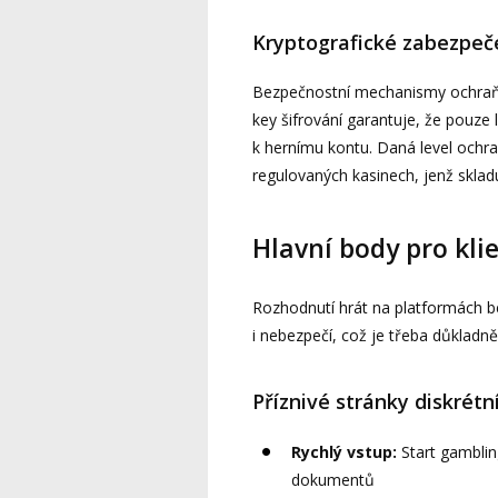
Kryptografické zabezpeč
Bezpečnostní mechanismy ochraňuj
key šifrování garantuje, že pouze l
k hernímu kontu. Daná level ochra
regulovaných kasinech, jenž skladuj
Hlavní body pro kli
Rozhodnutí hrát na platformách bez
i nebezpečí, což je třeba důkladně
Příznivé stránky diskrét
Rychlý vstup:
Start gamblin
dokumentů