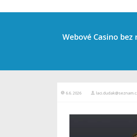
Webové Casino bez 
6.6. 2026
laci.dudak@seznam.c