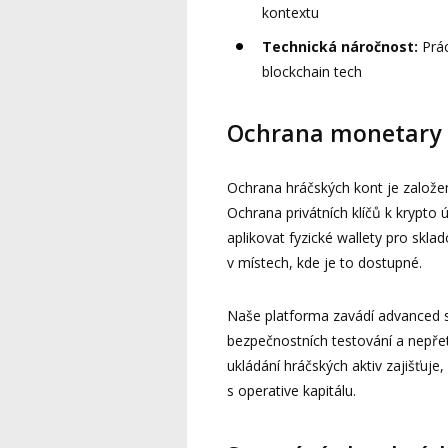
kontextu
Technická náročnost:
Prác
blockchain tech
Ochrana monetary 
Ochrana hráčských kont je založe
Ochrana privátních klíčů k krypto 
aplikovat fyzické wallety pro skla
v místech, kde je to dostupné.
Naše platforma zavádí advanced s
bezpečnostních testování a nepřet
ukládání hráčských aktiv zajišťuj
s operative kapitálu.