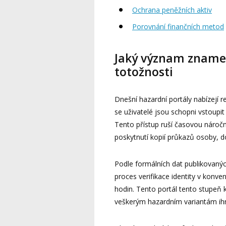
Ochrana peněžních aktiv
Porovnání finančních metod
Jaký význam znamen
totožnosti
Dnešní hazardní portály nabízejí 
se uživatelé jsou schopni vstoupit
Tento přístup ruší časovou náročn
poskytnutí kopií průkazů osoby, d
Podle formálních dat publikovanýc
proces verifikace identity v konv
hodin. Tento portál tento stupeň 
veškerým hazardním variantám ihn