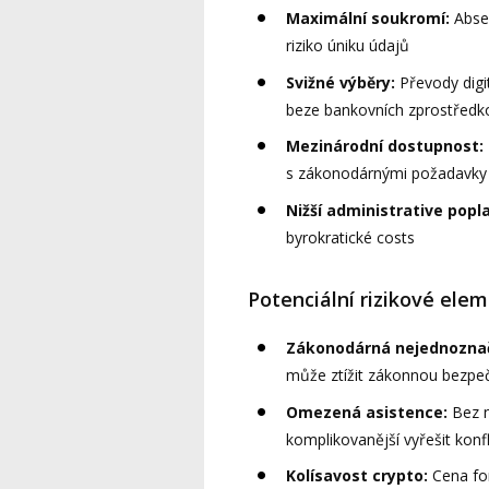
Maximální soukromí:
Absen
riziko úniku údajů
Svižné výběry:
Převody digi
beze bankovních zprostředk
Mezinárodní dostupnost:
s zákonodárnými požadavky
Nižší administrative popl
byrokratické costs
Potenciální rizikové ele
Zákonodárná nejednozna
může ztížit zákonnou bezpe
Omezená asistence:
Bez n
komplikovanější vyřešit konfl
Kolísavost crypto:
Cena fon