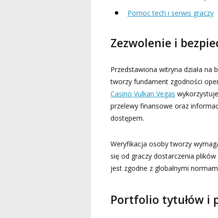
Pomoc tech i serwis graczy
Zezwolenie i bezpi
Przedstawiona witryna działa na b
tworzy fundament zgodności op
Casino Vulkan Vegas
wykorzystuje
przelewy finansowe oraz inform
dostępem.
Weryfikacja osoby tworzy wymag
się od graczy dostarczenia plików
jest zgodne z globalnymi normami
Portfolio tytułów 