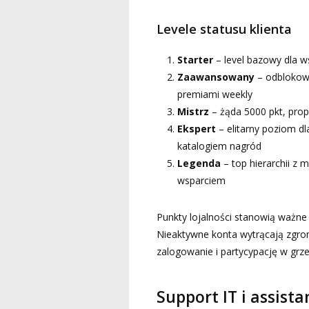
Levele statusu klienta
Starter
– level bazowy dla w
Zaawansowany
– odblokowa
premiami weekly
Mistrz
– żąda 5000 pkt, pro
Ekspert
– elitarny poziom d
katalogiem nagród
Legenda
– top hierarchii z
wsparciem
Punkty lojalności stanowią ważne 
Nieaktywne konta wytrącają zgr
zalogowanie i partycypację w grze
Support IT i assist