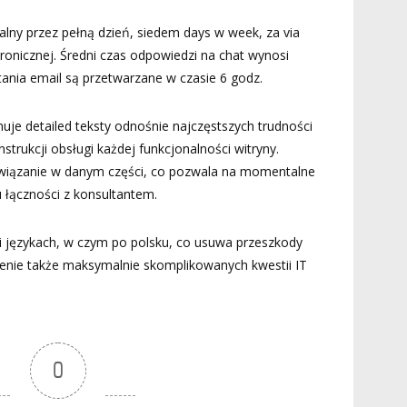
ny przez pełną dzień, siedem days w week, za via
ronicznej. Średni czas odpowiedzi na chat wynosi
tania email są przetwarzane w czasie 6 godz.
je detailed teksty odnośnie najczęstszych trudności
strukcji obsługi każdej funkcjonalności witryny.
wiązanie w danym części, co pozwala na momentalne
łączności z konsultantem.
i językach, w czym po polsku, co usuwa przeszkody
zenie także maksymalnie skomplikowanych kwestii IT
0