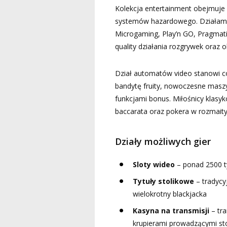
Kolekcja entertainment obejmuj
systemów hazardowego. Działamy z
Microgaming, Play’n GO, Pragmati
quality działania rozgrywek oraz o
Dział automatów video stanowi co
bandytę fruity, nowoczesne masz
funkcjami bonus. Miłośnicy klasyk
baccarata oraz pokera w rozmait
Działy możliwych gier
Sloty wideo
– ponad 2500 t
Tytuły stolikowe
– tradycy
wielokrotny blackjacka
Kasyna na transmisji
– tr
krupierami prowadzącymi st