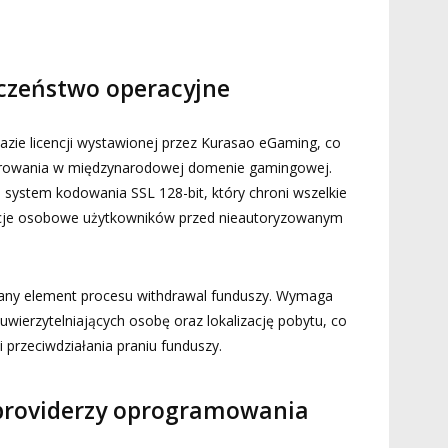
eczeństwo operacyjne
azie licencji wystawionej przez Kurasao eGaming, co
erowania w międzynarodowej domenie gamingowej.
 system kodowania SSL 128-bit, który chroni wszelkie
acje osobowe użytkowników przed nieautoryzowanym
any element procesu withdrawal funduszy. Wymaga
 uwierzytelniających osobę oraz lokalizację pobytu, co
 przeciwdziałania praniu funduszy.
i providerzy oprogramowania