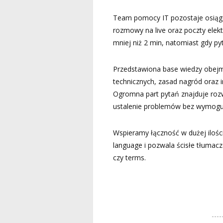
Team pomocy IT pozostaje osiągal
rozmowy na live oraz poczty elekt
mniej niż 2 min, natomiast gdy py
Przedstawiona base wiedzy obejmu
technicznych, zasad nagród oraz in
Ogromna part pytań znajduje roz
ustalenie problemów bez wymogu 
Wspieramy łączność w dużej ilośc
language i pozwala ścisłe tłumac
czy terms.