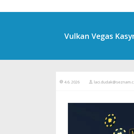
Vulkan Vegas Kasy
4.6. 2026
laci.dudak@seznam.c