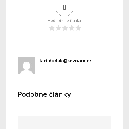
0
Hodnotenie článku
laci.dudak@seznam.cz
Podobné články