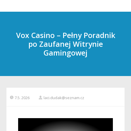
Vox Casino – Pełny Poradnik
po Zaufanej Witrynie
Gamingowej
7.5. 2026
laci.dudak@seznam.cz