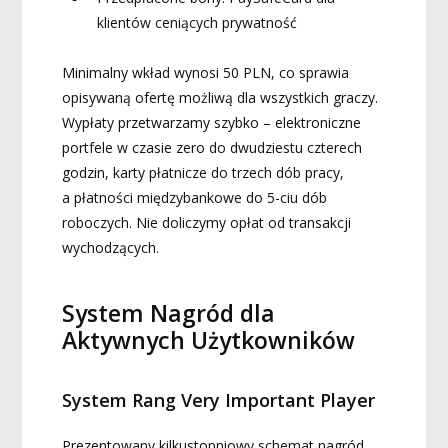
klientów ceniących prywatność
Minimalny wkład wynosi 50 PLN, co sprawia
opisywaną ofertę możliwą dla wszystkich graczy.
Wypłaty przetwarzamy szybko – elektroniczne
portfele w czasie zero do dwudziestu czterech
godzin, karty płatnicze do trzech dób pracy,
a płatności międzybankowe do 5-ciu dób
roboczych. Nie doliczymy opłat od transakcji
wychodzących.
System Nagród dla
Aktywnych Użytkowników
System Rang Very Important Player
Prezentowany kilkustopniowy schemat nagród