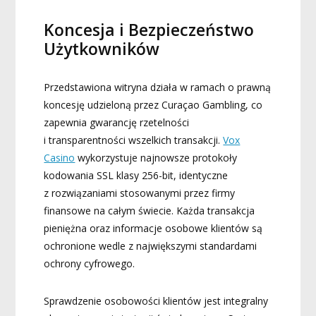
Koncesja i Bezpieczeństwo
Użytkowników
Przedstawiona witryna działa w ramach o prawną
koncesję udzieloną przez Curaçao Gambling, co
zapewnia gwarancję rzetelności
i transparentności wszelkich transakcji.
Vox
Casino
wykorzystuje najnowsze protokoły
kodowania SSL klasy 256-bit, identyczne
z rozwiązaniami stosowanymi przez firmy
finansowe na całym świecie. Każda transakcja
pieniężna oraz informacje osobowe klientów są
ochronione wedle z największymi standardami
ochrony cyfrowego.
Sprawdzenie osobowości klientów jest integralny