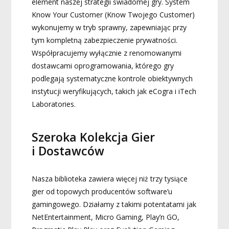
element naszej strategii świadomej gry. System
Know Your Customer (Know Twojego Customer)
wykonujemy w tryb sprawny, zapewniając przy
tym kompletną zabezpieczenie prywatności.
Współpracujemy wyłącznie z renomowanymi
dostawcami oprogramowania, którego gry
podlegają systematyczne kontrole obiektywnych
instytucji weryfikujących, takich jak eCogra i iTech
Laboratories.
Szeroka Kolekcja Gier
i Dostawców
Nasza biblioteka zawiera więcej niż trzy tysiące
gier od topowych producentów software’u
gamingowego. Działamy z takimi potentatami jak
NetEntertainment, Micro Gaming, Play’n GO,