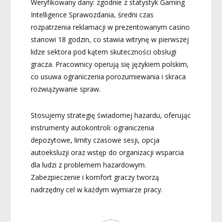
Weryfikowany dany: zgodnie z statystyk Gaming
Intelligence Sprawozdania, średni czas
rozpatrzenia reklamacji w prezentowanym casino
stanowi 18 godzin, co stawia witrynę w pierwszej
lidze sektora pod kątem skuteczności obsługi
gracza. Pracownicy operują się językiem polskim,
co usuwa ograniczenia porozumiewania i skraca
rozwiązywanie spraw.
Stosujemy strategię świadomej hazardu, oferując
instrumenty autokontroli: ograniczenia
depozytowe, limity czasowe sesji, opcja
autoeksluzji oraz wstęp do organizacji wsparcia
dla ludzi z problemem hazardowym.
Zabezpieczenie i komfort graczy tworzą
nadrzędny cel w każdym wymiarze pracy.