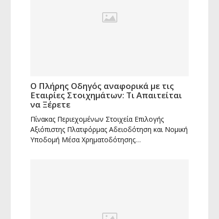
Ο Πλήρης Οδηγός αναφορικά με τις
Εταιρίες Στοιχημάτων: Τι Απαιτείται
να Ξέρετε
Πίνακας Περιεχομένων Στοιχεία Επιλογής
Αξιόπιστης Πλατφόρμας Αδειοδότηση και Νομική
Υποδομή Μέσα Χρηματοδότησης…