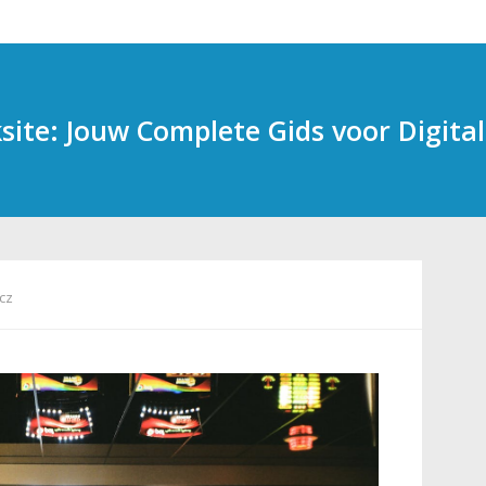
ite: Jouw Complete Gids voor Digital
cz