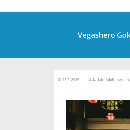
Vegashero Goks
13.6. 2026
laci.dudak@seznam.