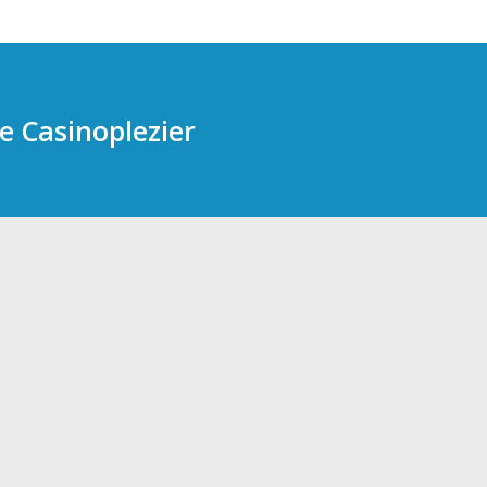
e Casinoplezier