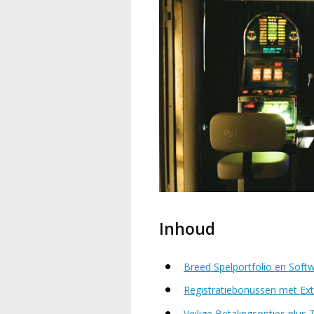
Inhoud
Breed Spelportfolio en Soft
Registratiebonussen met Ex
Veilige Betalingsopties plus 