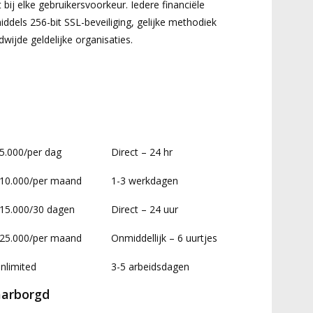
bij elke gebruikersvoorkeur. Iedere financiële
ddels 256-bit SSL-beveiliging, gelijke methodiek
wijde geldelijke organisaties.
5.000/per dag
Direct – 24 hr
10.000/per maand
1-3 werkdagen
15.000/30 dagen
Direct – 24 uur
25.000/per maand
Onmiddellijk – 6 uurtjes
nlimited
3-5 arbeidsdagen
aarborgd