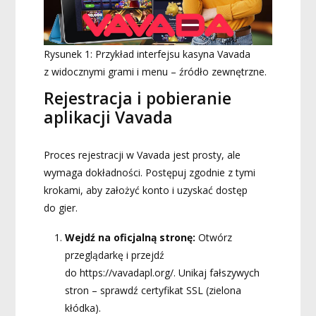
Rysunek 1: Przykład interfejsu kasyna Vavada
z widocznymi grami i menu – źródło zewnętrzne.
Rejestracja i pobieranie
aplikacji Vavada
Proces rejestracji w Vavada jest prosty, ale
wymaga dokładności. Postępuj zgodnie z tymi
krokami, aby założyć konto i uzyskać dostęp
do gier.
Wejdź na oficjalną stronę:
Otwórz
przeglądarkę i przejdź
do https://vavadapl.org/. Unikaj fałszywych
stron – sprawdź certyfikat SSL (zielona
kłódka).