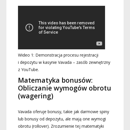
Wideo 1: Demonstracja procesu rejestracji
i depozytu w kasynie Vavada – zasób zewnętrzny
z YouTube.
Matematyka bonusów:
Obliczanie wymogów obrotu
(wagering)
Vavada oferuje bonusy, takie jak darmowe spiny
lub bonusy od depozytu, ale mają one wymogi
obrotu (rollover). Zrozumienie tej matematyki