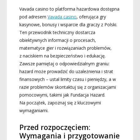
Vavada casino to platforma hazardowa dostępna
pod adresem
Vavada casino
, oferująca gry
kasynowe, bonusy i wsparcie dla graczy z Polski.
Ten przewodnik techniczny dostarcza
obiektywnych informacji o procesach,
matematyce gier i rozwiązaniach problemów,
z naciskiem na bezpieczeństwo i edukację.
Zawsze pamiętaj o odpowiedzialnym graniu:
hazard może prowadzić do uzależnienia i strat
finansowych – ustal limity czasu i pieniędzy, a w
razie problemów skontaktuj się z organizacjami
pomocowymi, takimi jak Fundacja Hazard.
Na początek, zapoznaj się z kluczowymi
wymaganiami.
Przed rozpoczęciem:
Wymagania i przygotowanie