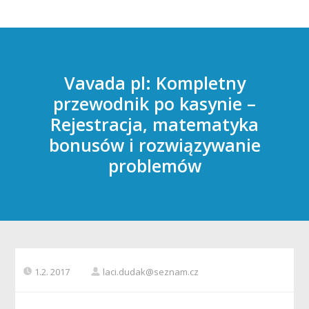
Vavada pl: Kompletny
przewodnik po kasynie –
Rejestracja, matematyka
bonusów i rozwiązywanie
problemów
1.2. 2017
laci.dudak@seznam.cz