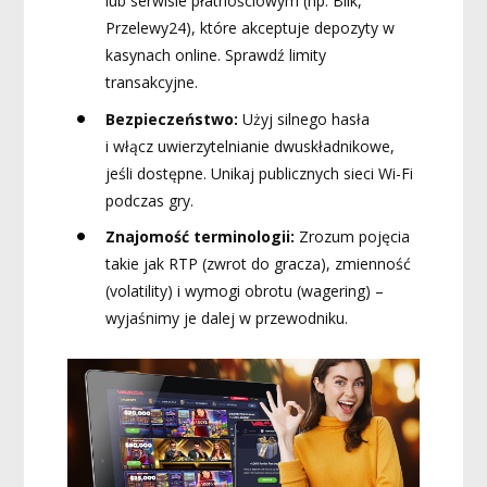
lub serwisie płatnościowym (np. Blik,
Przelewy24), które akceptuje depozyty w
kasynach online. Sprawdź limity
transakcyjne.
Bezpieczeństwo:
Użyj silnego hasła
i włącz uwierzytelnianie dwuskładnikowe,
jeśli dostępne. Unikaj publicznych sieci Wi-Fi
podczas gry.
Znajomość terminologii:
Zrozum pojęcia
takie jak RTP (zwrot do gracza), zmienność
(volatility) i wymogi obrotu (wagering) –
wyjaśnimy je dalej w przewodniku.