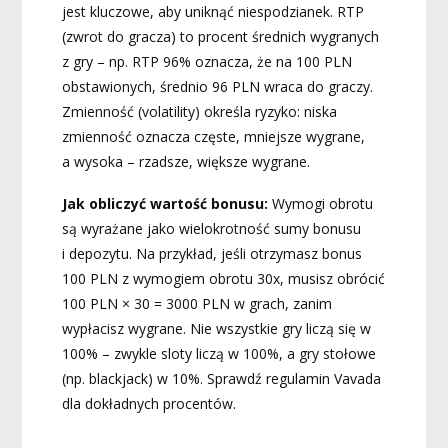
jest kluczowe, aby uniknąć niespodzianek. RTP
(zwrot do gracza) to procent średnich wygranych
z gry – np. RTP 96% oznacza, że na 100 PLN
obstawionych, średnio 96 PLN wraca do graczy.
Zmienność (volatility) określa ryzyko: niska
zmienność oznacza częste, mniejsze wygrane,
a wysoka – rzadsze, większe wygrane.
Jak obliczyć wartość bonusu:
Wymogi obrotu
są wyrażane jako wielokrotność sumy bonusu
i depozytu. Na przykład, jeśli otrzymasz bonus
100 PLN z wymogiem obrotu 30x, musisz obrócić
100 PLN × 30 = 3000 PLN w grach, zanim
wypłacisz wygrane. Nie wszystkie gry liczą się w
100% – zwykle sloty liczą w 100%, a gry stołowe
(np. blackjack) w 10%. Sprawdź regulamin Vavada
dla dokładnych procentów.