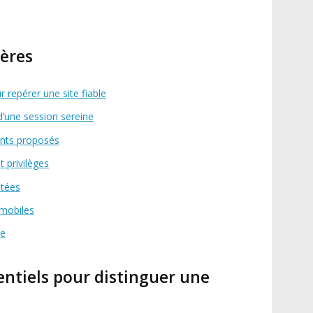
ères
 repérer une site fiable
e d’une session sereine
ents proposés
 privilèges
tées
 mobiles
de
ntiels pour distinguer une