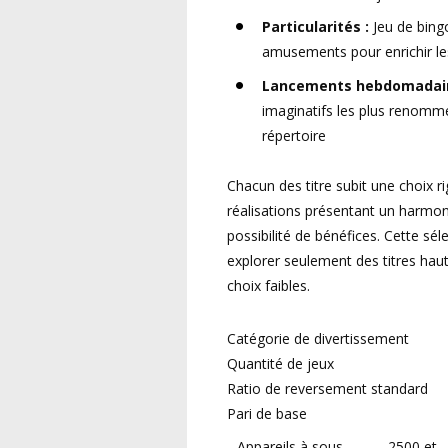
Particularités :
Jeu de bingo
amusements pour enrichir l
Lancements hebdomadair
imaginatifs les plus renomm
répertoire
Chacun des titre subit une choix r
réalisations présentant un harmoni
possibilité de bénéfices. Cette sél
explorer seulement des titres hau
choix faibles.
Catégorie de divertissement
Quantité de jeux
Ratio de reversement standard
Pari de base
Appareils à sous
2500 et