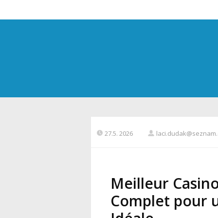
27.5. 2026
laci.dudak@seznam.
Meilleur Casin
Complet pour u