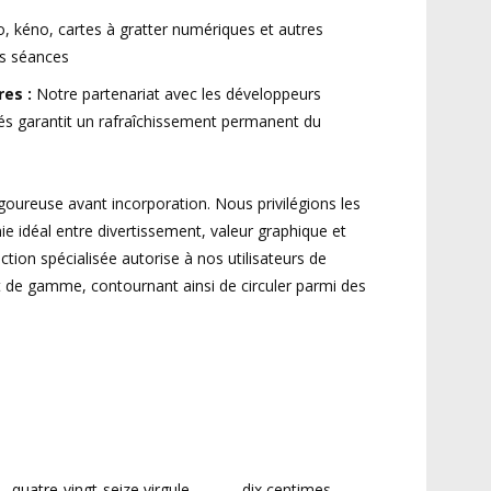
, kéno, cartes à gratter numériques et autres
es séances
es :
Notre partenariat avec les développeurs
és garantit un rafraîchissement permanent du
igoureuse avant incorporation. Nous privilégions les
e idéal entre divertissement, valeur graphique et
ection spécialisée autorise à nos utilisateurs de
t de gamme, contournant ainsi de circuler parmi des
quatre-vingt-seize virgule
dix centimes