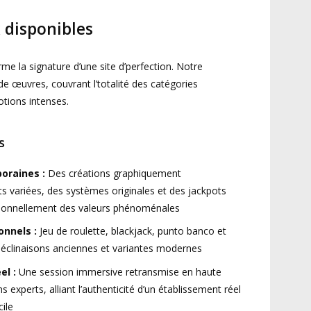
x disponibles
rme la signature d’une site d’perfection. Notre
 de œuvres, couvrant l’totalité des catégories
tions intenses.
s
oraines :
Des créations graphiquement
ts variées, des systèmes originales et des jackpots
sionnellement des valeurs phénoménales
onnels :
Jeu de roulette, blackjack, punto banco et
déclinaisons anciennes et variantes modernes
el :
Une session immersive retransmise en haute
ns experts, alliant l’authenticité d’un établissement réel
cile