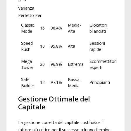
RTP
Varianza
Perfetto Per
Classic
Media-
Giocatori
15
96.4%
Mode
Alta
bilanciati
Speed
Sessioni
10
95.8%
Alta
Rush
rapide
Mega
Scommettitori
20
96.9%
Estrema
Tower
esperti
Safe
Bassa-
12
97.1%
Principianti
Builder
Media
Gestione Ottimale del
Capitale
La gestione corretta del capitale costituisce il
fattore più critico per il successo a lungo termine