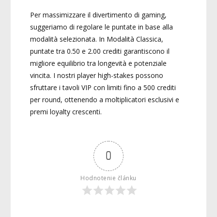
Per massimizzare il divertimento di gaming,
suggeriamo di regolare le puntate in base alla
modalità selezionata. In Modalità Classica,
puntate tra 0.50 e 2.00 crediti garantiscono il
migliore equilibrio tra longevità e potenziale
vincita. I nostri player high-stakes possono
sfruttare i tavoli VIP con limiti fino a 500 crediti
per round, ottenendo a moltiplicatori esclusivi e
premi loyalty crescenti.
0
Hodnotenie článku