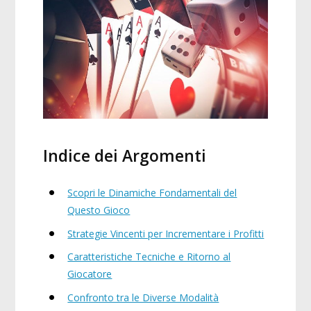
Indice dei Argomenti
Scopri le Dinamiche Fondamentali del
Questo Gioco
Strategie Vincenti per Incrementare i Profitti
Caratteristiche Tecniche e Ritorno al
Giocatore
Confronto tra le Diverse Modalità