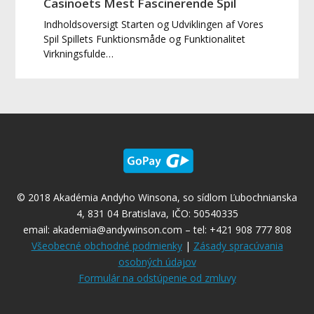
Casinoets Mest Fascinerende Spil
Indholdsoversigt Starten og Udviklingen af Vores
Spil Spillets Funktionsmåde og Funktionalitet
Virkningsfulde…
© 2018 Akadémia Andyho Winsona, so sídlom Ľubochnianska
4, 831 04 Bratislava, IČO: 50540335
email:
akademia@andywinson.com
– tel: +421 908 777 808
Všeobecné obchodné podmienky
|
Zásady spracúvania
osobných údajov
Formulár na odstúpenie od zmluvy