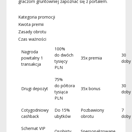
graczom gruntowniej zapoznać się z portalem.
Kategoria promocji
Kwota premii
Zasady obrotu
Czas ważności
100%
Nagroda
do dwóch
30
powitalny 1
35x premia
tysięcy
doby
transakcja
PLN
75%
do półtora
30
Drugi depozyt
35x bonus
tysiąca
doby
PLN
Cotygodniowy
Do 15%
Pozbawiony
7
cashback
ubytków
obrotu
doby
Schemat VIP
Osobisty
Spersonalizowane