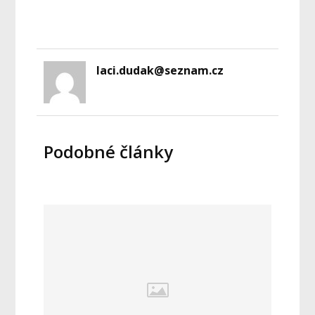
laci.dudak@seznam.cz
Podobné články