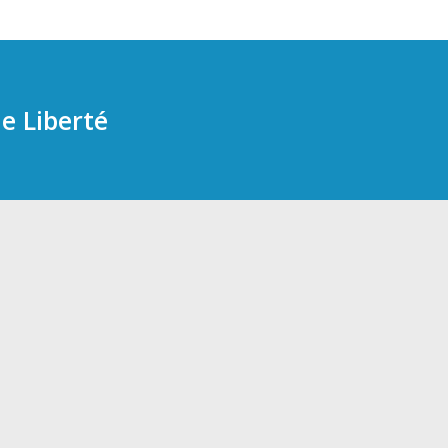
e Liberté