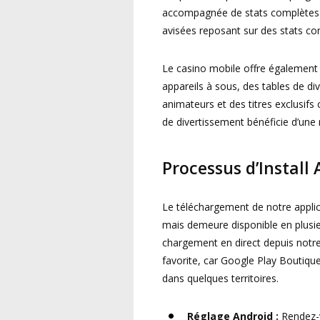
accompagnée de stats complètes a
avisées reposant sur des stats con
Le casino mobile offre également 
appareils à sous, des tables de di
animateurs et des titres exclusif
de divertissement bénéficie d’une 
Processus d’Install 
Le téléchargement de notre applic
mais demeure disponible en plusie
chargement en direct depuis notr
favorite, car Google Play Boutique
dans quelques territoires.
Réglage Android :
Rendez-v