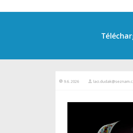
Téléchar
9.6. 2026
laci.dudak@seznam.c