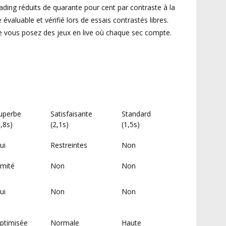
ading réduits de quarante pour cent par contraste à la
valuable et vérifié lors de essais contrastés libres.
que vous posez des jeux en live où chaque sec compte.
uperbe
Satisfaisante
Standard
0,8s)
(2,1s)
(1,5s)
ui
Restreintes
Non
imité
Non
Non
ui
Non
Non
ptimisée
Normale
Haute