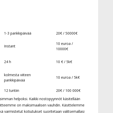
1-3 pankkipäivää
20€ / 50000€
10 euroa /
Instant
10000€
24 h
10 € / 5k€
kolmesta viiteen
10 euroa / 5k€
pankkipäivää
12 tuntiin
20€ / 100 000€
imman helpoksi. Kaikki nostopyynnöt käsitellään
avoitteemme on maksimaalisen vauhdin. Käsittelemme
ä varmistetut kotiutukset suoritetaan valitsemallasi