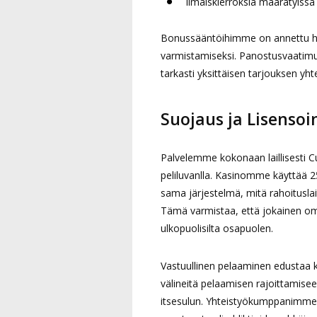
Ilmaiskierroksia määrätyissä 
Bonussääntöihimme on annettu h
varmistamiseksi. Panostusvaatimuks
tarkasti yksittäisen tarjouksen yh
Suojaus ja Lisensoi
Palvelemme kokonaan laillisesti C
peliluvanlla. Kasinomme käyttää 2
sama järjestelmä, mitä rahoitusla
Tämä varmistaa, että jokainen om
ulkopuolisilta osapuolen.
Vastuullinen pelaaminen edusta
välineitä pelaamisen rajoittamisee
itsesulun. Yhteistyökumppanimme 