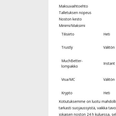
Maksuvaihtoehto
Talletuksen nopeus
Noston kesto
Minimi/Maksimi
Tilisiirto
Heti
Trustly
Välitön
MuchBetter-
Instant
lompakko
Visa/MC
Välitön
Krypto
Heti
Kotiutuksemme on luotu mahdollis
tarkasti suojaussyistä, vaikka t
jokaisen noston 24 h kuluessa, sek