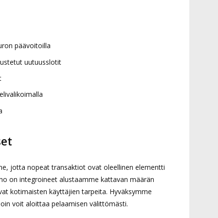
euron päävoitoilla
stetut uutuusslotit
t
livalikoimalla
a
set
, jotta nopeat transaktiot ovat oleellinen elementti
ino on integroineet alustaamme kattavan määrän
vat kotimaisten käyttäjien tarpeita. Hyväksymme
oin voit aloittaa pelaamisen välittömästi.