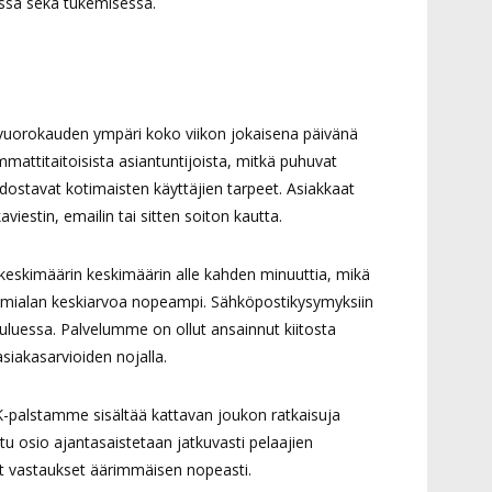
yssä sekä tukemisessa.
vuorokauden ympäri koko viikon jokaisena päivänä
mattitaitoisista asiantuntijoista, mitkä puhuvat
dostavat kotimaisten käyttäjien tarpeet. Asiakkaat
iestin, emailin tai sitten soiton kautta.
keskimäärin keskimäärin alle kahden minuuttia, mikä
 toimialan keskiarvoa nopeampi. Sähköpostikysymyksiin
uluessa. Palvelumme on ollut ansainnut kiitosta
iakasarvioiden nojalla.
K-palstamme sisältää kattavan joukon ratkaisuja
ttu osio ajantasaistetaan jatkuvasti pelaajien
ät vastaukset äärimmäisen nopeasti.