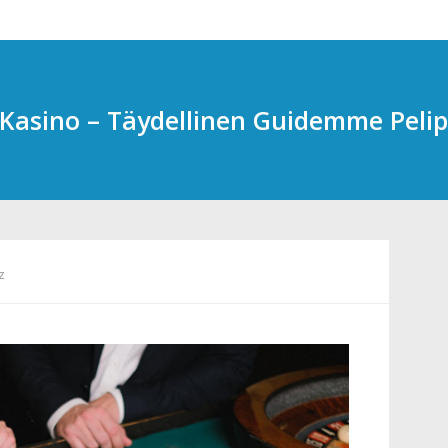
Kasino – Täydellinen Guidemme Peli
z