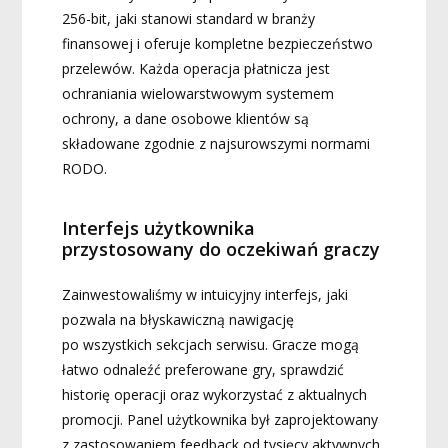
256-bit, jaki stanowi standard w branży
finansowej i oferuje kompletne bezpieczeństwo
przelewów. Każda operacja płatnicza jest
ochraniania wielowarstwowym systemem
ochrony, a dane osobowe klientów są
składowane zgodnie z najsurowszymi normami
RODO.
Interfejs użytkownika
przystosowany do oczekiwań graczy
Zainwestowaliśmy w intuicyjny interfejs, jaki
pozwala na błyskawiczną nawigację
po wszystkich sekcjach serwisu. Gracze mogą
łatwo odnaleźć preferowane gry, sprawdzić
historię operacji oraz wykorzystać z aktualnych
promocji. Panel użytkownika był zaprojektowany
z zastosowaniem feedback od tysięcy aktywnych