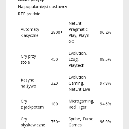
Najpopularniejsi dostawcy
RTP średnie
NetEnt,
Automaty
Pragmatic
2800+
96.2%
klasyczne
Play, Play’n
GO
Evolution,
Gry przy
450+
Ezugi,
98.5%
stole
Playtech
Evolution
Kasyno
320+
Gaming,
97.8%
na żywo
NetEnt Live
Gry
Microgaming,
180+
94.6%
z jackpotem
Red Tiger
Gry
Spribe, Turbo
750+
96.9%
błyskawiczne
Games