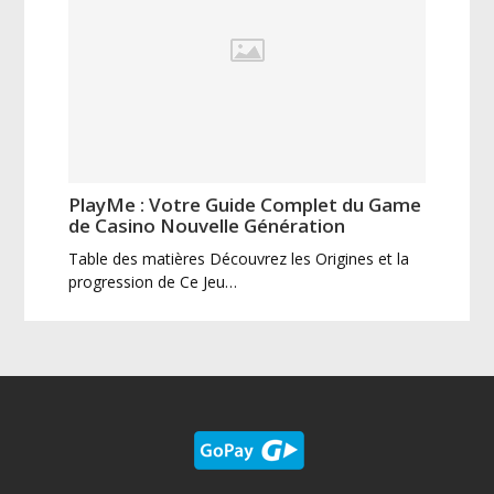
PlayMe : Votre Guide Complet du Game
de Casino Nouvelle Génération
Table des matières Découvrez les Origines et la
progression de Ce Jeu…