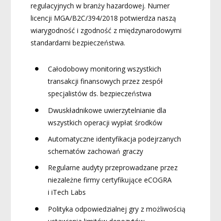
regulacyjnych w branży hazardowej. Numer
licencji MGA/B2C/394/2018 potwierdza naszą
wiarygodność i zgodność z międzynarodowymi
standardami bezpieczeństwa.
Całodobowy monitoring wszystkich
transakcji finansowych przez zespół
specjalistów ds. bezpieczeństwa
Dwuskładnikowe uwierzytelnianie dla
wszystkich operacji wypłat środków
Automatyczne identyfikacja podejrzanych
schematów zachowań graczy
Regularne audyty przeprowadzane przez
niezależne firmy certyfikujące eCOGRA
i iTech Labs
Polityka odpowiedzialnej gry z możliwością