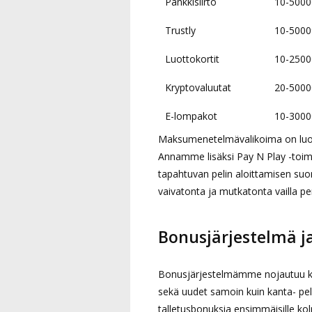
Pankkisiirto
10-5000
Trustly
10-5000
Luottokortit
10-2500
Kryptovaluutat
20-5000
E-lompakot
10-3000
Maksumenetelmävalikoima on luot
Annamme lisäksi Pay N Play -toimin
tapahtuvan pelin aloittamisen suom
vaivatonta ja mutkatonta vailla pe
Bonusjärjestelmä ja
Bonusjärjestelmämme nojautuu kol
sekä uudet samoin kuin kanta- pe
talletusbonuksia ensimmäisille ko