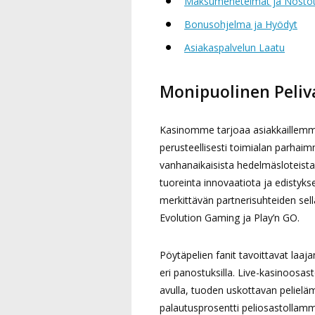
Maksumenetelmät ja Nosto
Bonusohjelma ja Hyödyt
Asiakaspalvelun Laatu
Monipuolinen Peliva
Kasinomme tarjoaa asiakkaillemme 
perusteellisesti toimialan parhaimm
vanhanaikaisista hedelmäsloteista 
tuoreinta innovaatiota ja edistykse
merkittävän partnerisuhteiden sell
Evolution Gaming ja Play’n GO.
Pöytäpelien fanit tavoittavat laaja
eri panostuksilla. Live-kasinoosa
avulla, tuoden uskottavan pelielä
palautusprosentti peliosastollamm