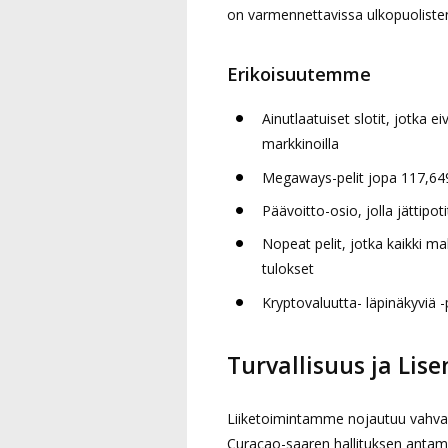
on varmennettavissa ulkopuolisten
Erikoisuutemme
Ainutlaatuiset slotit, jotka e
markkinoilla
Megaways-pelit jopa 117,649
Päävoitto-osio, jolla jättipo
Nopeat pelit, jotka kaikki ma
tulokset
Kryptovaluutta- läpinäkyviä -
Turvallisuus ja Lise
Liiketoimintamme nojautuu vahva
Curacao-saaren hallituksen antamal