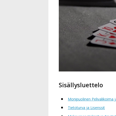
Sisällysluettelo
Monipuolinen Pelivalikoima ja
Tietoturva ja Lisenssit