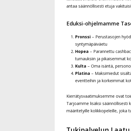
antaa säännöllisesti etuja vakituisill
Eduksi-ohjelmamme Tas
Pronssi
– Perustasojen hyödy
syntymäpäiväetu
Hopea
– Parannettu cashback-
turnauksiin ja pikaisemmat ko
Kulta
– Oma isäntä, personoi
Platina
– Maksimiedut sisältäe
eventteihin ja korkeimmat kot
Kierrätysvaatimuksemme ovat toimi
Tarjoamme lisäksi säännöllisesti k
määritetyille kolikkopeleille, jo
Tukipalvelun Laatu