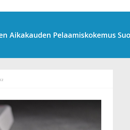
den Aikakauden Pelaamiskokemus Suom
cz