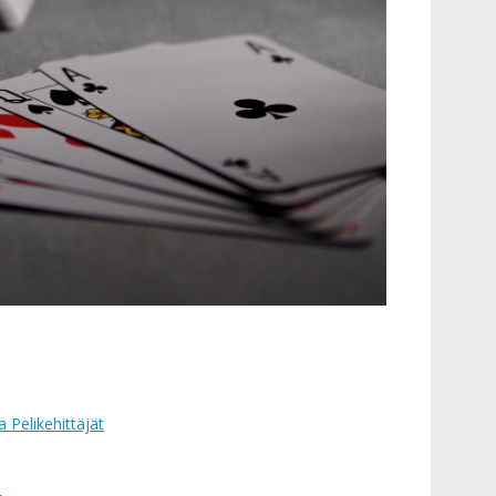
 Pelikehittäjät