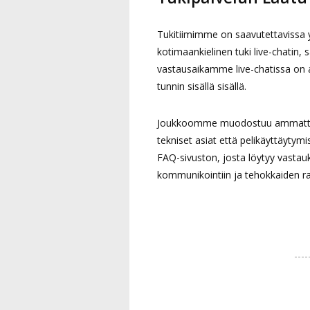
Tukitiimimme on saavutettavissa 
kotimaankielinen tuki live-chatin, 
vastausaikamme live-chatissa on 
tunnin sisällä sisällä.
Joukkoomme muodostuu ammattitait
tekniset asiat että pelikäyttäytym
FAQ-sivuston, josta löytyy vastau
kommunikointiin ja tehokkaiden rat