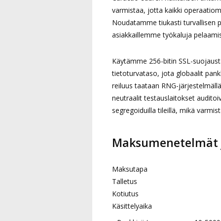
varmistaa, jotta kaikki operaatiom
Noudatamme tiukasti turvallisen 
asiakkaillemme työkaluja pelaamis
Käytämme 256-bitin SSL-suojausta
tietoturvataso, jota globaalit pank
reiluus taataan RNG-järjestelmäl
neutraalit testauslaitokset auditoi
segregoiduilla tileillä, mikä varmis
Maksumenetelmät j
Maksutapa
Talletus
Kotiutus
Käsittelyaika