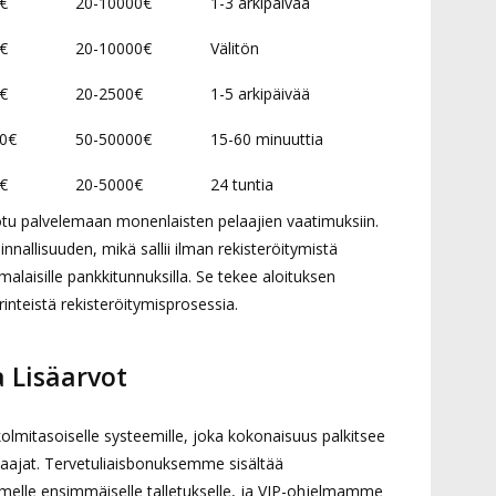
€
20-10000€
1-3 arkipäivää
€
20-10000€
Välitön
€
20-2500€
1-5 arkipäivää
0€
50-50000€
15-60 minuuttia
€
20-5000€
24 tuntia
u palvelemaan monenlaisten pelaajien vaatimuksiin.
nallisuuden, mikä sallii ilman rekisteröitymistä
alaisille pankkitunnuksilla. Se tekee aloituksen
rinteistä rekisteröitymisprosessia.
 Lisäarvot
mitasoiselle systeemille, joka kokonaisuus palkitsee
laajat. Tervetuliaisbonuksemme sisältää
lmelle ensimmäiselle talletukselle, ja VIP-ohjelmamme