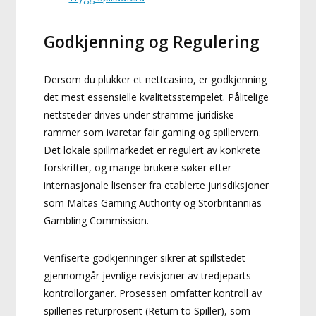
Godkjenning og Regulering
Dersom du plukker et nettcasino, er godkjenning
det mest essensielle kvalitetsstempelet. Pålitelige
nettsteder drives under stramme juridiske
rammer som ivaretar fair gaming og spillervern.
Det lokale spillmarkedet er regulert av konkrete
forskrifter, og mange brukere søker etter
internasjonale lisenser fra etablerte jurisdiksjoner
som Maltas Gaming Authority og Storbritannias
Gambling Commission.
Verifiserte godkjenninger sikrer at spillstedet
gjennomgår jevnlige revisjoner av tredjeparts
kontrollorganer. Prosessen omfatter kontroll av
spillenes returprosent (Return to Spiller), som