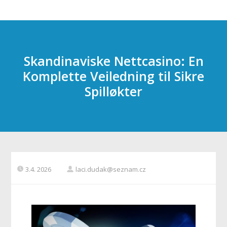
Skandinaviske Nettcasino: En
Komplette Veiledning til Sikre
Spilløkter
3.4. 2026
laci.dudak@seznam.cz