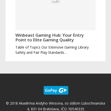
Winbeast Gaming Hub: Your Entry
Point to Elite Gaming Quality
Table of Topics Our Extensive Gaming Library
Safety and Fair Play Standards…
© 2018 Akadémia Andyho Winsona, so sídlom Ľubochnianska
4, 831 04 Bratislava, IČO: 50540335