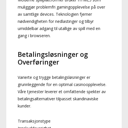
muliggjør problemfri gamingopplevelse på over
av samtlige devices. Teknologien fjerner
nødvendigheten for nedlastinger og tilbyr
umiddelbar adgang til utallige av spill med en
gang i browseren.
Betalingsløsninger og
Overføringer
Varierte og trygge betalingsløsninger er
grunnleggende for en optimal casinoopplevelse.
Våre tjenester leverer et omfattende spekter av
betalingsalternativer tilpasset skandinaviske
kunder.
Transaksjonstype