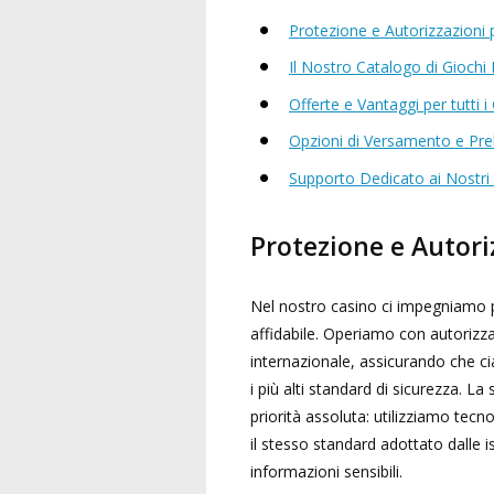
Protezione e Autorizzazioni p
Il Nostro Catalogo di Giochi 
Offerte e Vantaggi per tutti i
Opzioni di Versamento e Pre
Supporto Dedicato ai Nostri 
Protezione e Autori
Nel nostro casino ci impegniamo p
affidabile. Operiamo con autorizzazi
internazionale, assicurando che ci
i più alti standard di sicurezza. L
priorità assoluta: utilizziamo tecn
il stesso standard adottato dalle is
informazioni sensibili.