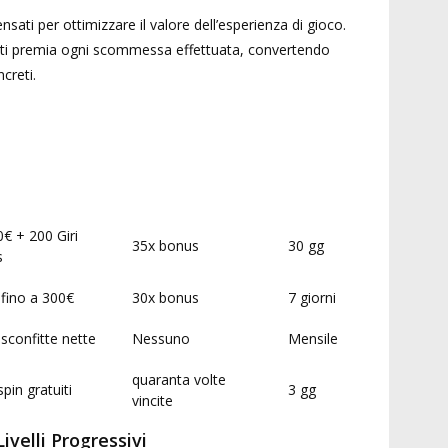
ati per ottimizzare il valore dell’esperienza di gioco.
unti premia ogni scommessa effettuata, convertendo
ncreti.
0€ + 200 Giri
35x bonus
30 gg
s
fino a 300€
30x bonus
7 giorni
sconfitte nette
Nessuno
Mensile
quaranta volte
pin gratuiti
3 gg
vincite
velli Progressivi