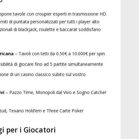
propone tavole con croupier esperti in trasmissione HD.
iti di puntata personalizzati per tutti i player alto
zionali di blackjack, roulette e baccarat soddisfano
ricana
– Tavoli con tetti da 0.50€ a 10.000€ per spin
ibilità di giocare fino ad 5 partite simultaneamente
one di un casino classico subito sul vostro
vi
– Pazzo Time, Monopoli dal Vivo e Sogno Catcher
tud, Texano Hold’em e Three Carte Poker
i per i Giocatori