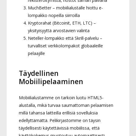
rekisteröitymistä, nostot saman päivänä
MuchBetter – mobiilialustalle hiottu e-
lompakko nopeilla siirroilla
Kryptorahat (Bitcoinit, ETH, LTC) –
yksityisyyttä arvostavien valinta
Neteller-lompakko että Skrill-palvelu –
turvalliset verkkolompakot globaaleille
pelaajille
Täydellinen
Mobiilipelaaminen
Mobiilialustamme on tarkoin luotu HTML5-
alustalla, mikä turvaa saumattoman pelaamisen
millä tahansa laitteilla erillisiä sovelluksia
edellyttämättä. Pelikirjastomme on täysin
täydellisesti käytettävissä mobiilissa, että
käyttökokemus muotoutuu automaattisesti