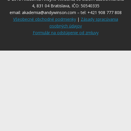
4, 831 04 Bratislava, IČO: 50540335
email:
akademia@andywinson.com
– tel: +421 908 777 808
Všeobecné obchodné podmienky
|
Zásady spracúvania
osobných údajov
Formulár na odstúpenie od zmluvy