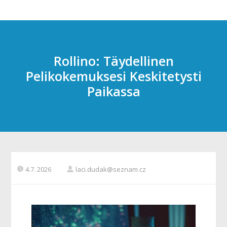
Rollino: Täydellinen
Pelikokemuksesi Keskitetysti
Paikassa
4.7. 2026
laci.dudak@seznam.cz