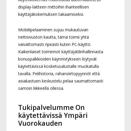
display-laitteen mittoihin ihanteellisen
käyttäjäkokemuksen takaamiseksi.
Mobiilipelaaminen sujuu mukautuvan
nettisivuston kautta, tämä toimii yhtä
vaivattomasti ripeästi kuten PC-käyttö.
Kaikenlaiset toiminnot käyttäjätilinhallinnasta
bonuspalkkioiden käynnistykseen löytyvät
käytettävissä kosketusalustalle muokatulla
tavalla. Pelihistoria, rahansiirtopyynnöt että
asiakastuen keskustelu pelaa saumattomasti
samoin liikkeellä ollessa.
Tukipalvelumme On
käytettävissä Ympäri
Vuorokauden