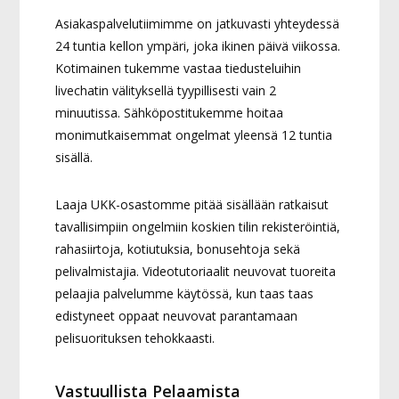
Asiakaspalvelutiimimme on jatkuvasti yhteydessä
24 tuntia kellon ympäri, joka ikinen päivä viikossa.
Kotimainen tukemme vastaa tiedusteluihin
livechatin välityksellä tyypillisesti vain 2
minuutissa. Sähköpostitukemme hoitaa
monimutkaisemmat ongelmat yleensä 12 tuntia
sisällä.
Laaja UKK-osastomme pitää sisällään ratkaisut
tavallisimpiin ongelmiin koskien tilin rekisteröintiä,
rahasiirtoja, kotiutuksia, bonusehtoja sekä
pelivalmistajia. Videotutoriaalit neuvovat tuoreita
pelaajia palvelumme käytössä, kun taas taas
edistyneet oppaat neuvovat parantamaan
pelisuorituksen tehokkaasti.
Vastuullista Pelaamista