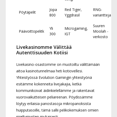
Jopa
Red Tiger,
RNG-
Pöytäpelit
800
Yggdrasil
variantteja
Suuren
Yli
Microgaming,
Päävoittopelitk
Moolah -
300
IGT
verkosto
Livekasinomme Välittää
Autenttisuuden Kotiisi
Livekasino-osastomme on muotoiltu välittämään
aitoa kasinotunnelmaa heti kotiovellesi.
Yhteistyössä Evolution Gamingin yhteistyönä
esitämme kokenneita livejakajia, ketkä
kommunikoivat äidinkielellämme ja rakentavat
vuorovaikutteisen peliareenan. Pöydissämme
löytyy erilaisia panostasoja mikropanoksista
huipputasoille, tämä sallii pelikokemuksen omien
mieltymysten mukaisesti.