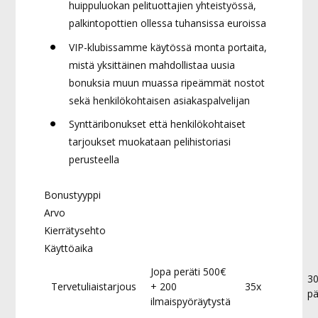
huippuluokan pelituottajien yhteistyössä,
palkintopottien ollessa tuhansissa euroissa
VIP-klubissamme käytössä monta portaita,
mistä yksittäinen mahdollistaa uusia
bonuksia muun muassa ripeämmät nostot
sekä henkilökohtaisen asiakaspalvelijan
Synttäribonukset että henkilökohtaiset
tarjoukset muokataan pelihistoriasi
perusteella
Bonustyyppi
Arvo
Kierrätysehto
Käyttöaika
Jopa peräti 500€
3
Tervetuliaistarjous
+ 200
35x
pä
ilmaispyöräytystä