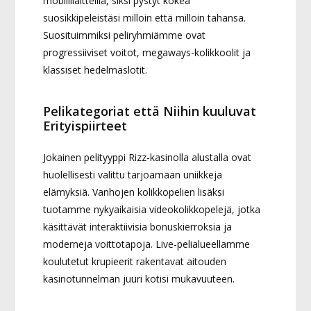
mobiililaitteilla, siksi pystyt kokea
suosikkipeleistäsi milloin että milloin tahansa.
Suosituimmiksi peliryhmiämme ovat
progressiiviset voitot, megaways-kolikkoolit ja
klassiset hedelmäslotit.
Pelikategoriat että Niihin kuuluvat
Erityispiirteet
Jokainen pelityyppi Rizz-kasinolla alustalla ovat
huolellisesti valittu tarjoamaan uniikkeja
elämyksiä. Vanhojen kolikkopelien lisäksi
tuotamme nykyaikaisia videokolikkopelejä, jotka
käsittävät interaktiivisia bonuskierroksia ja
moderneja voittotapoja. Live-pelialueellamme
koulutetut krupieerit rakentavat aitouden
kasinotunnelman juuri kotisi mukavuuteen.