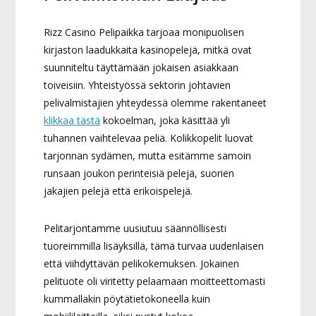
Rizz Casino Pelipaikka tarjoaa monipuolisen
kirjaston laadukkaita kasinopelejä, mitkä ovat
suunniteltu täyttämään jokaisen asiakkaan
toiveisiin. Yhteistyössä sektorin johtavien
pelivalmistajien yhteydessä olemme rakentaneet
klikkaa tästä
kokoelman, joka käsittää yli
tuhannen vaihtelevaa peliä. Kolikkopelit luovat
tarjonnan sydämen, mutta esitämme samoin
runsaan joukon perinteisiä pelejä, suorien
jakajien pelejä että erikoispelejä.
Pelitarjontamme uusiutuu säännöllisesti
tuoreimmilla lisäyksillä, tämä turvaa uudenlaisen
että viihdyttävän pelikokemuksen. Jokainen
pelituote oli viritetty pelaamaan moitteettomasti
kummallakin pöytätietokoneella kuin