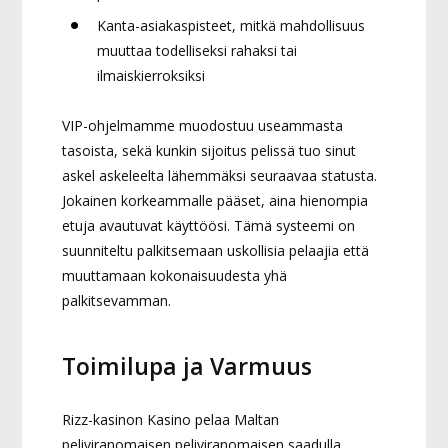
Kanta-asiakaspisteet, mitkä mahdollisuus
muuttaa todelliseksi rahaksi tai
ilmaiskierroksiksi
VIP-ohjelmamme muodostuu useammasta
tasoista, sekä kunkin sijoitus pelissä tuo sinut
askel askeleelta lähemmäksi seuraavaa statusta.
Jokainen korkeammalle pääset, aina hienompia
etuja avautuvat käyttöösi. Tämä systeemi on
suunniteltu palkitsemaan uskollisia pelaajia että
muuttamaan kokonaisuudesta yhä
palkitsevamman.
Toimilupa ja Varmuus
Rizz-kasinon Kasino pelaa Maltan
peliviranomaisen peliviranomaisen saadulla