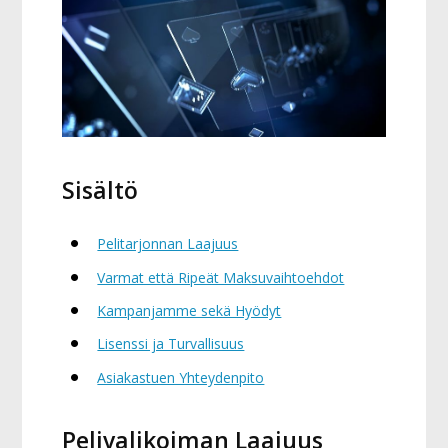
Sisältö
Pelitarjonnan Laajuus
Varmat että Ripeät Maksuvaihtoehdot
Kampanjamme sekä Hyödyt
Lisenssi ja Turvallisuus
Asiakastuen Yhteydenpito
Pelivalikoiman Laajuus