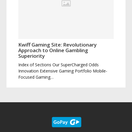
Kwiff Gaming Site: Revolutionary
Approach to Online Gambling
Superiority
Index of Sections Our SuperCharged Odds
Innovation Extensive Gaming Portfolio Mobile-
Focused Gaming…