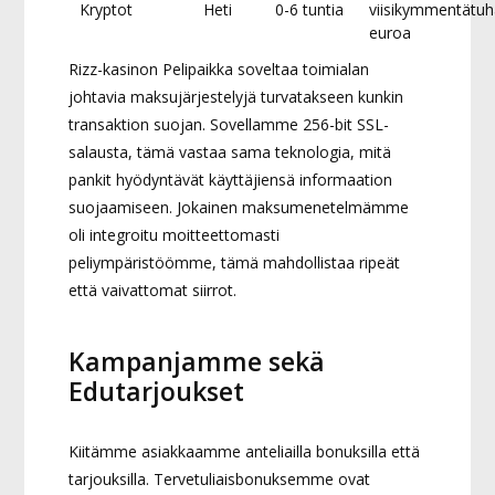
Kryptot
Heti
0-6 tuntia
viisikymmentätuh
euroa
Rizz-kasinon Pelipaikka soveltaa toimialan
johtavia maksujärjestelyjä turvatakseen kunkin
transaktion suojan. Sovellamme 256-bit SSL-
salausta, tämä vastaa sama teknologia, mitä
pankit hyödyntävät käyttäjiensä informaation
suojaamiseen. Jokainen maksumenetelmämme
oli integroitu moitteettomasti
peliympäristöömme, tämä mahdollistaa ripeät
että vaivattomat siirrot.
Kampanjamme sekä
Edutarjoukset
Kiitämme asiakkaamme anteliailla bonuksilla että
tarjouksilla. Tervetuliaisbonuksemme ovat