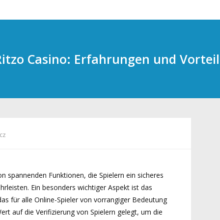
itzo Casino: Erfahrungen und Vortei
cz
von spannenden Funktionen, die Spielern ein sicheres
rleisten. Ein besonders wichtiger Aspekt ist das
as für alle Online-Spieler von vorrangiger Bedeutung
rt auf die Verifizierung von Spielern gelegt, um die