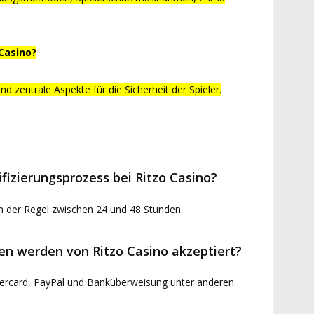
Casino?
d zentrale Aspekte für die Sicherheit der Spieler.
ifizierungsprozess bei Ritzo Casino?
in der Regel zwischen 24 und 48 Stunden.
 werden von Ritzo Casino akzeptiert?
stercard, PayPal und Banküberweisung unter anderen.