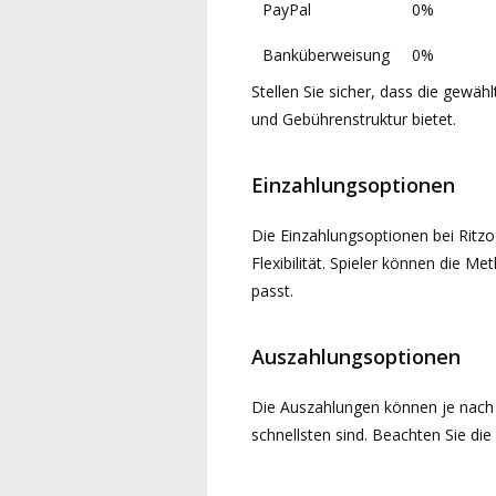
PayPal
0%
Banküberweisung
0%
Stellen Sie sicher, dass die gew
und Gebührenstruktur bietet.
Einzahlungsoptionen
Die Einzahlungsoptionen bei Ritz
Flexibilität. Spieler können die M
passt.
Auszahlungsoptionen
Die Auszahlungen können je nach 
schnellsten sind. Beachten Sie die