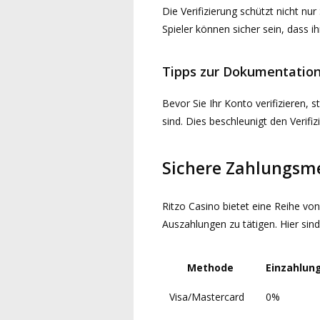
Die Verifizierung schützt nicht nu
Spieler können sicher sein, dass i
Tipps zur Dokumentatio
Bevor Sie Ihr Konto verifizieren, 
sind. Dies beschleunigt den Verifi
Sichere Zahlungsm
Ritzo Casino bietet eine Reihe v
Auszahlungen zu tätigen. Hier sin
Methode
Einzahlun
Visa/Mastercard
0%