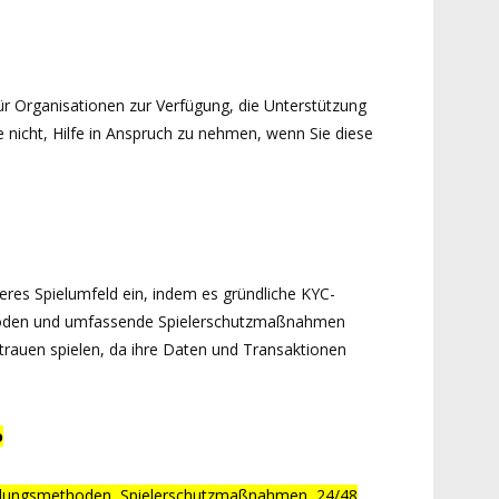
für Organisationen zur Verfügung, die Unterstützung
e nicht, Hilfe in Anspruch zu nehmen, wenn Sie diese
cheres Spielumfeld ein, indem es gründliche KYC-
hoden und umfassende Spielerschutzmaßnahmen
trauen spielen, da ihre Daten und Transaktionen
o
Zahlungsmethoden, Spielerschutzmaßnahmen, 24/48