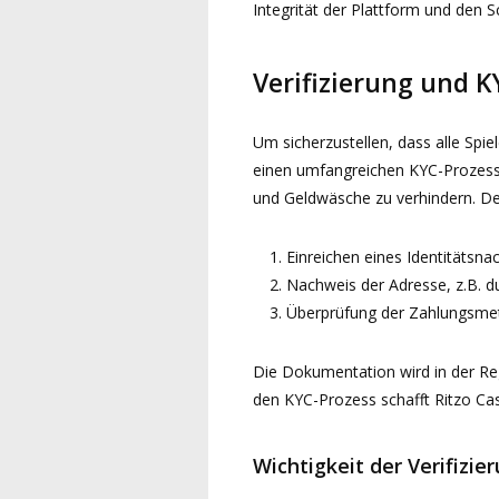
Integrität der Plattform und den S
Verifizierung und K
Um sicherzustellen, dass alle Spi
einen umfangreichen KYC-Prozess 
und Geldwäsche zu verhindern. Der
Einreichen eines Identitätsn
Nachweis der Adresse, z.B. 
Überprüfung der Zahlungsm
Die Dokumentation wird in der Reg
den KYC-Prozess schafft Ritzo Cas
Wichtigkeit der Verifizie