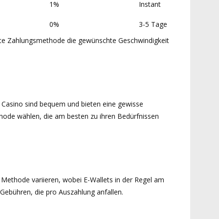
1%
Instant
0%
3-5 Tage
ählte Zahlungsmethode die gewünschte Geschwindigkeit
o Casino sind bequem und bieten eine gewisse
ethode wählen, die am besten zu ihren Bedürfnissen
Methode variieren, wobei E-Wallets in der Regel am
 Gebühren, die pro Auszahlung anfallen.