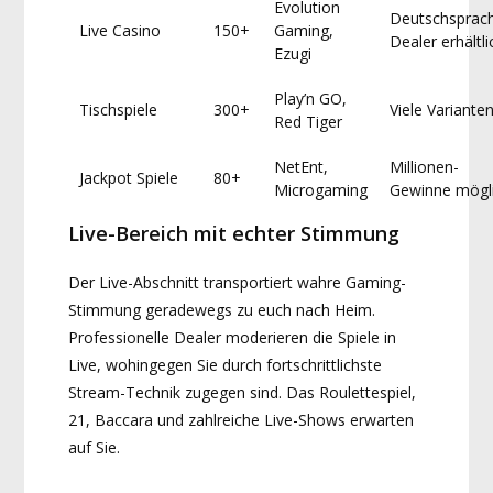
Evolution
Deutschsprac
Live Casino
150+
Gaming,
Dealer erhältli
Ezugi
Play’n GO,
Tischspiele
300+
Viele Variante
Red Tiger
NetEnt,
Millionen-
Jackpot Spiele
80+
Microgaming
Gewinne mögl
Live-Bereich mit echter Stimmung
Der Live-Abschnitt transportiert wahre Gaming-
Stimmung geradewegs zu euch nach Heim.
Professionelle Dealer moderieren die Spiele in
Live, wohingegen Sie durch fortschrittlichste
Stream-Technik zugegen sind. Das Roulettespiel,
21, Baccara und zahlreiche Live-Shows erwarten
auf Sie.