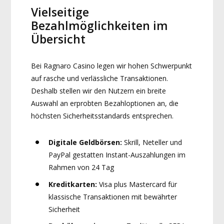
Vielseitige
Bezahlmöglichkeiten im
Übersicht
Bei Ragnaro Casino legen wir hohen Schwerpunkt
auf rasche und verlässliche Transaktionen.
Deshalb stellen wir den Nutzern ein breite
Auswahl an erprobten Bezahloptionen an, die
höchsten Sicherheitsstandards entsprechen.
Digitale Geldbörsen:
Skrill, Neteller und
PayPal gestatten Instant-Auszahlungen im
Rahmen von 24 Tag
Kreditkarten:
Visa plus Mastercard für
klassische Transaktionen mit bewährter
Sicherheit