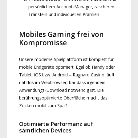
persönlichem Account-Manager, rascheren
Transfers und individuellen Prämien
Mobiles Gaming frei von
Kompromisse
Unsere moderne Spielplattform ist komplett für
mobile Endgeräte optimiert. Egal ob Handy oder
Tablet, iOS bzw. Android – Ragnaro Casino läuft
nahtlos im Webbrowser, bar dass irgendein
Anwendungs-Download notwendig ist. Die
berührungsoptimierte Oberfläche macht das
Zocken mobil zum Spaß.
Optimierte Performanz auf
sämtlichen Devices