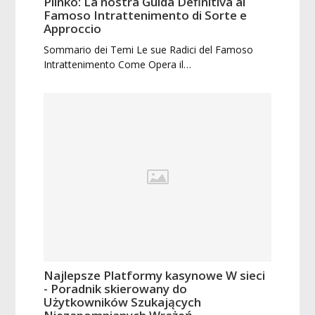
Plinko: La nostra Guida Definitiva al
Famoso Intrattenimento di Sorte e
Approccio
Sommario dei Temi Le sue Radici del Famoso
Intrattenimento Come Opera il…
Najlepsze Platformy kasynowe W sieci
- Poradnik skierowany do
Użytkowników Szukających