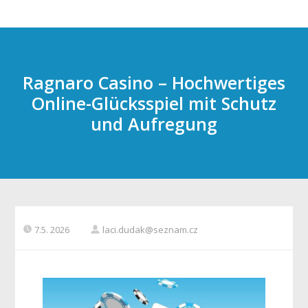
Ragnaro Casino – Hochwertiges
Online-Glücksspiel mit Schutz
und Aufregung
7.5. 2026
laci.dudak@seznam.cz