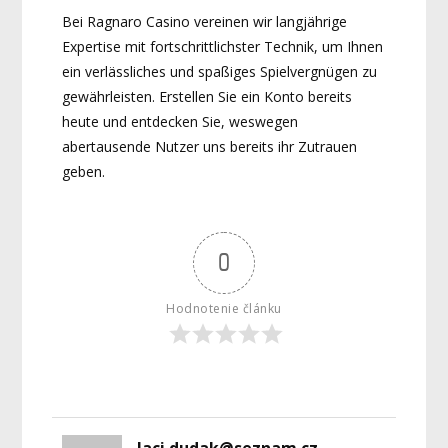
Bei Ragnaro Casino vereinen wir langjährige
Expertise mit fortschrittlichster Technik, um Ihnen
ein verlässliches und spaßiges Spielvergnügen zu
gewährleisten. Erstellen Sie ein Konto bereits
heute und entdecken Sie, weswegen
abertausende Nutzer uns bereits ihr Zutrauen
geben.
0
Hodnotenie článku
laci.dudak@seznam.cz