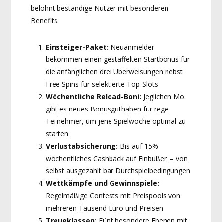
belohnt beständige Nutzer mit besonderen
Benefits.
Einsteiger-Paket:
Neuanmelder
bekommen einen gestaffelten Startbonus für
die anfänglichen drei Überweisungen nebst
Free Spins für selektierte Top-Slots
Wöchentliche Reload-Boni:
Jeglichen Mo.
gibt es neues Bonusguthaben für rege
Teilnehmer, um jene Spielwoche optimal zu
starten
Verlustabsicherung:
Bis auf 15%
wöchentliches Cashback auf Einbußen – von
selbst ausgezahlt bar Durchspielbedingungen
Wettkämpfe und Gewinnspiele:
Regelmäßige Contests mit Preispools von
mehreren Tausend Euro und Preisen
Treueklassen:
Fünf besondere Ebenen mit