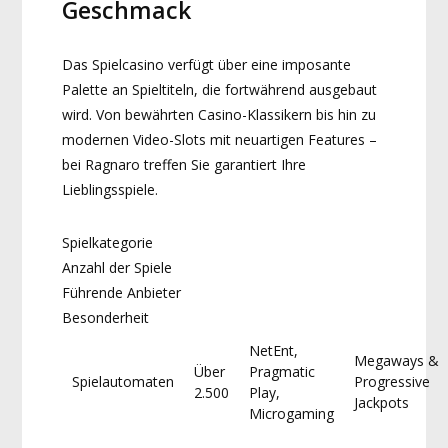
Geschmack
Das Spielcasino verfügt über eine imposante
Palette an Spieltiteln, die fortwährend ausgebaut
wird. Von bewährten Casino-Klassikern bis hin zu
modernen Video-Slots mit neuartigen Features –
bei Ragnaro treffen Sie garantiert Ihre
Lieblingsspiele.
Spielkategorie
Anzahl der Spiele
Führende Anbieter
Besonderheit
NetEnt,
Megaways &
Über
Pragmatic
Spielautomaten
Progressive
2.500
Play,
Jackpots
Microgaming