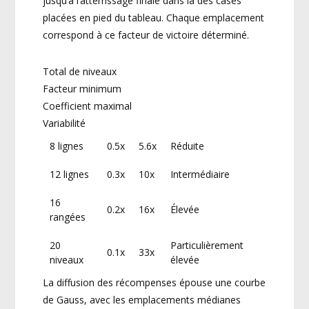
jusqu’à l’atterrissage finale dans la des cases
placées en pied du tableau. Chaque emplacement
correspond à ce facteur de victoire déterminé.
Total de niveaux
Facteur minimum
Coefficient maximal
Variabilité
8 lignes
0.5x
5.6x
Réduite
12 lignes
0.3x
10x
Intermédiaire
16
0.2x
16x
Élevée
rangées
20
Particulièrement
0.1x
33x
niveaux
élevée
La diffusion des récompenses épouse une courbe
de Gauss, avec les emplacements médianes