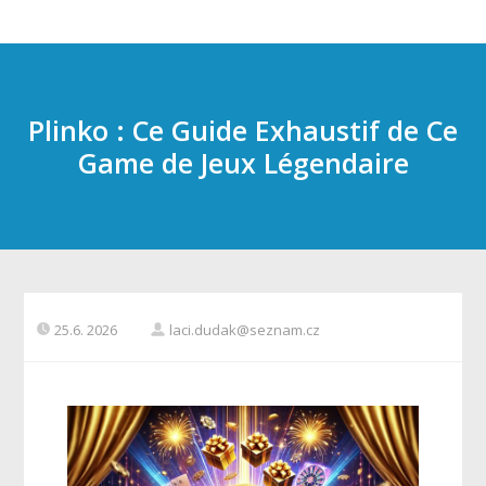
Plinko : Ce Guide Exhaustif de Ce
Game de Jeux Légendaire
25.6. 2026
laci.dudak@seznam.cz