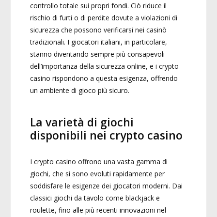
controllo totale sui propri fondi. Ciò riduce il
rischio di furti o di perdite dovute a violazioni di
sicurezza che possono verificarsi nei casinò
tradizionali. I giocatori italiani, in particolare,
stanno diventando sempre più consapevoli
dell’importanza della sicurezza online, e i crypto
casino rispondono a questa esigenza, offrendo
un ambiente di gioco più sicuro.
La varietà di giochi
disponibili nei crypto casino
I crypto casino offrono una vasta gamma di
giochi, che si sono evoluti rapidamente per
soddisfare le esigenze dei giocatori moderni. Dai
classici giochi da tavolo come blackjack e
roulette, fino alle più recenti innovazioni nel