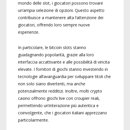
mondo delle slot, i giocatori possono trovare
un’ampia selezione di opzioni. Questo aspetto
contribuisce a mantenere alta l’attenzione dei
giocatori, offrendo loro sempre nuove
esperienze.
In particolare, le bitcoin slots stanno
guadagnando popolarità, grazie alla loro
interfaccia accattivante e alle possibilità di vincita
elevate. I fornitori di giochi stanno investendo in
tecnologie all’avanguardia per sviluppare titoli che
non solo siano divertenti, ma anche
potenzialmente redditizi. Inoltre, molti crypto
casino offrono giochi live con croupier reali,
permettendo un’interazione più autentica e
coinvolgente, che i giocatori italiani apprezzano
particolarmente.