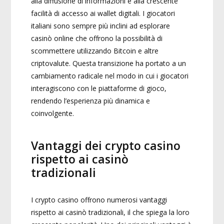
alla diffusione di informazioni e alla crescente
facilità di accesso ai wallet digitali. I giocatori
italiani sono sempre più inclini ad esplorare
casinò online che offrono la possibilità di
scommettere utilizzando Bitcoin e altre
criptovalute. Questa transizione ha portato a un
cambiamento radicale nel modo in cui i giocatori
interagiscono con le piattaforme di gioco,
rendendo l’esperienza più dinamica e
coinvolgente.
Vantaggi dei crypto casino
rispetto ai casinò
tradizionali
I crypto casino offrono numerosi vantaggi
rispetto ai casinò tradizionali, il che spiega la loro