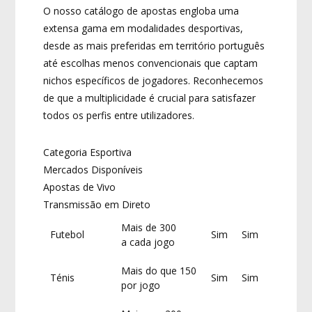
O nosso catálogo de apostas engloba uma
extensa gama em modalidades desportivas,
desde as mais preferidas em território português
até escolhas menos convencionais que captam
nichos específicos de jogadores. Reconhecemos
de que a multiplicidade é crucial para satisfazer
todos os perfis entre utilizadores.
Categoria Esportiva
Mercados Disponíveis
Apostas de Vivo
Transmissão em Direto
Mais de 300
Futebol
Sim
Sim
a cada jogo
Mais do que 150
Ténis
Sim
Sim
por jogo