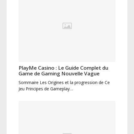
PlayMe Casino : Le Guide Complet du
Game de Gaming Nouvelle Vague
Sommaire Les Origines et la progression de Ce
Jeu Principes de Gameplay…