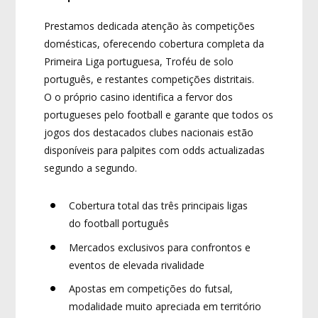
Prestamos dedicada atenção às competições
domésticas, oferecendo cobertura completa da
Primeira Liga portuguesa, Troféu de solo
português, e restantes competições distritais.
O o próprio casino identifica a fervor dos
portugueses pelo football e garante que todos os
jogos dos destacados clubes nacionais estão
disponíveis para palpites com odds actualizadas
segundo a segundo.
Cobertura total das três principais ligas
do football português
Mercados exclusivos para confrontos e
eventos de elevada rivalidade
Apostas em competições do futsal,
modalidade muito apreciada em território