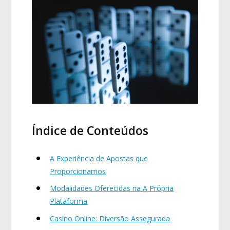
Índice de Conteúdos
A Experiência de Apostas que
Proporcionamos
Modalidades Oferecidas na A Própria
Plataforma
Casino Online: Diversão Assegurada