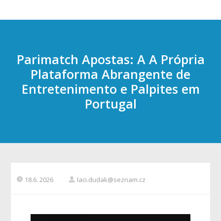
Parimatch Apostas: A A Própria
Plataforma Abrangente de
Entretenimento e Palpites em
Portugal
18.6. 2026
laci.dudak@seznam.cz