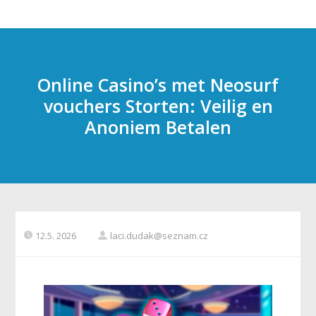
Online Casino’s met Neosurf
vouchers Storten: Veilig en
Anoniem Betalen
12.5. 2026
laci.dudak@seznam.cz