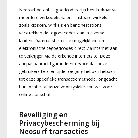
Neosurf betaal- tegoedcodes zijn beschikbaar via
meerdere verkoopkanalen. Tastbare winkels
zoals kiosken, winkels en benzinestations
verstrekken de tegoedcodes aan in diverse
landen. Daarnaast is er de mogelijkheid om
elektronische tegoedcodes direct via internet aan
te verkrijgen via de erkende internetsite. Deze
aanpasbaarheid garandeert ervoor dat onze
gebruikers te allen tijde toegang hebben hebben
tot deze specifieke transactiemethode, ongeacht
hun locatie of keuze voor fysieke dan wel voor
online aanschaf.
Beveiliging en
Privacybescherming bij
Neosurf transacties