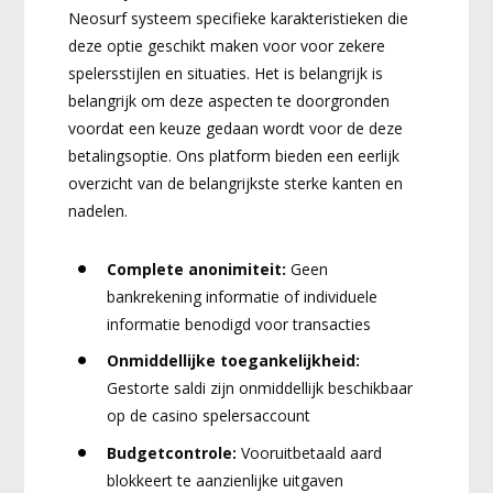
Neosurf systeem specifieke karakteristieken die
deze optie geschikt maken voor voor zekere
spelersstijlen en situaties. Het is belangrijk is
belangrijk om deze aspecten te doorgronden
voordat een keuze gedaan wordt voor de deze
betalingsoptie. Ons platform bieden een eerlijk
overzicht van de belangrijkste sterke kanten en
nadelen.
Complete anonimiteit:
Geen
bankrekening informatie of individuele
informatie benodigd voor transacties
Onmiddellijke toegankelijkheid:
Gestorte saldi zijn onmiddellijk beschikbaar
op de casino spelersaccount
Budgetcontrole:
Vooruitbetaald aard
blokkeert te aanzienlijke uitgaven