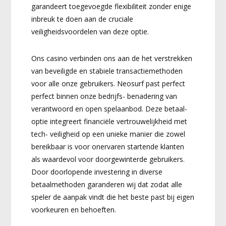
garandeert toegevoegde flexibiliteit zonder enige
inbreuk te doen aan de cruciale
veiligheidsvoordelen van deze optie.
Ons casino verbinden ons aan de het verstrekken
van beveiligde en stabiele transactiemethoden
voor alle onze gebruikers. Neosurf past perfect
perfect binnen onze bedrijfs- benadering van
verantwoord en open spelaanbod. Deze betaal-
optie integreert financiële vertrouwelijkheid met
tech- veiligheid op een unieke manier die zowel
bereikbaar is voor onervaren startende klanten
als waardevol voor doorgewinterde gebruikers.
Door doorlopende investering in diverse
betaalmethoden garanderen wij dat zodat alle
speler de aanpak vindt die het beste past bij eigen
voorkeuren en behoeften.