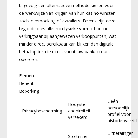
bijgevolg een alternatieve methode kiezen voor
de werkwijze van krijgen van hun casino winsten,
zoals overboeking of e-wallets. Tevens zijn deze
tegoedcodes alleen in fysieke vorm of online
verkrijgbaar bij aangewezen verkooppunten, wat
minder direct bereikbaar kan blijken dan digitale
betaalopties die direct vanuit uw bankaccount
opereren.
Element
Benefit
Beperking
Géén
Hoogste
persoonlijk
Privacybescherming
anonimiteit
profiel voor
verzekerd
historieoverzic
Uitbetalingen
Stortingen