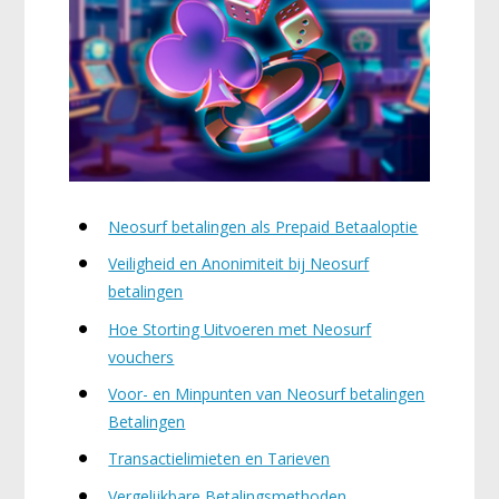
Neosurf betalingen als Prepaid Betaaloptie
Veiligheid en Anonimiteit bij Neosurf
betalingen
Hoe Storting Uitvoeren met Neosurf
vouchers
Voor- en Minpunten van Neosurf betalingen
Betalingen
Transactielimieten en Tarieven
Vergelijkbare Betalingsmethoden