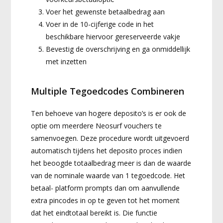
Voer het gewenste betaalbedrag aan
Voer in de 10-cijferige code in het
beschikbare hiervoor gereserveerde vakje
Bevestig de overschrijving en ga onmiddellijk
met inzetten
Multiple Tegoedcodes Combineren
Ten behoeve van hogere deposito’s is er ook de
optie om meerdere Neosurf vouchers te
samenvoegen. Deze procedure wordt uitgevoerd
automatisch tijdens het deposito proces indien
het beoogde totaalbedrag meer is dan de waarde
van de nominale waarde van 1 tegoedcode. Het
betaal- platform prompts dan om aanvullende
extra pincodes in op te geven tot het moment
dat het eindtotaal bereikt is. Die functie