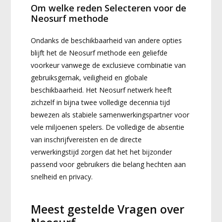
Om welke reden Selecteren voor de
Neosurf methode
Ondanks de beschikbaarheid van andere opties
blijft het de Neosurf methode een geliefde
voorkeur vanwege de exclusieve combinatie van
gebruiksgemak, veiligheid en globale
beschikbaarheid. Het Neosurf netwerk heeft
zichzelf in bijna twee volledige decennia tijd
bewezen als stabiele samenwerkingspartner voor
vele miljoenen spelers. De volledige de absentie
van inschrijfvereisten en de directe
verwerkingstijd zorgen dat het het bijzonder
passend voor gebruikers die belang hechten aan
snelheid en privacy.
Meest gestelde Vragen over