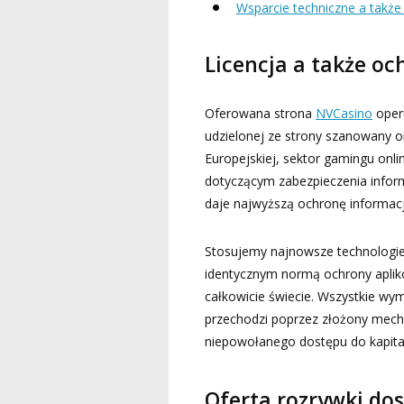
Wsparcie techniczne a takż
Licencja a także o
Oferowana strona
NVCasino
operu
udzielonej ze strony szanowany o
Europejskiej, sektor gamingu onl
dotyczącym zabezpieczenia info
daje najwyższą ochronę informacj
Stosujemy najnowsze technologie
identycznym normą ochrony aplik
całkowicie świecie. Wszystkie w
przechodzi poprzez złożony mecha
niepowołanego dostępu do kapita
Oferta rozrywki do