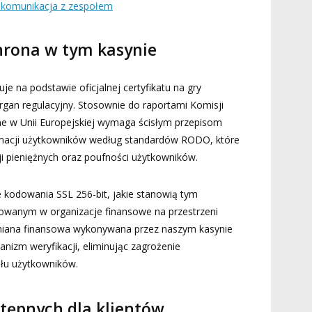
e komunikacja z zespołem
chrona w tym kasynie
je na podstawie oficjalnej certyfikatu na gry
rgan regulacyjny. Stosownie do raportami Komisji
ine w Unii Europejskiej wymaga ścisłym przepisom
rmacji użytkowników według standardów RODO, które
i pieniężnych oraz poufności użytkowników.
 kodowania SSL 256-bit, jakie stanowią tym
owanym w organizacje finansowe na przestrzeni
ymiana finansowa wykonywana przez naszym kasynie
nizm weryfikacji, eliminując zagrożenie
łu użytkowników.
stępnych dla klientów