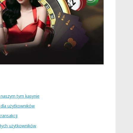
w naszym tym kasynie
 dla użytkowników
ransakcji
łych użytkowników