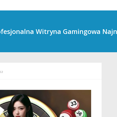
fesjonalna Witryna Gamingowa Najn
cz