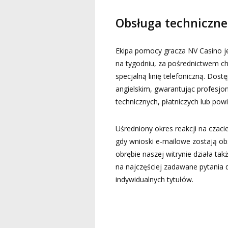
Obsługa techniczne 
Ekipa pomocy gracza NV Casino je
na tygodniu, za pośrednictwem cha
specjalną linię telefoniczną. Dost
angielskim, gwarantując profesjo
technicznych, płatniczych lub pow
Uśredniony okres reakcji na czaci
gdy wnioski e-mailowe zostają ob
obrębie naszej witrynie działa ta
na najczęściej zadawane pytania 
indywidualnych tytułów.