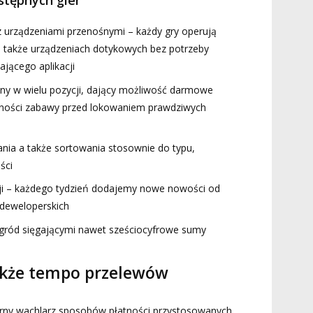
 urządzeniami przenośnymi – każdy gry operują
a także urządzeniach dotykowych bez potrzeby
jącego aplikacji
ny w wielu pozycji, dający możliwość darmowe
ności zabawy przed lokowaniem prawdziwych
nia a także sortowania stosownie do typu,
ści
kcji – każdego tydzień dodajemy nowe nowości od
 deweloperskich
agród sięgającymi nawet sześciocyfrowe sumy
także tempo przelewów
rny wachlarz sposobów płatności przystosowanych