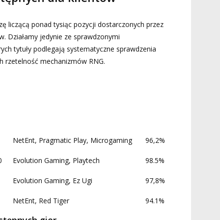
 liczącą ponad tysiąc pozycji dostarczonych przez
. Działamy jedynie ze sprawdzonymi
rych tytuły podlegają systematyczne sprawdzenia
ych rzetelność mechanizmów RNG.
NetEnt, Pragmatic Play, Microgaming
96,2%
0
Evolution Gaming, Playtech
98.5%
Evolution Gaming, Ez Ugi
97,8%
NetEnt, Red Tiger
94.1%
stępnych gier