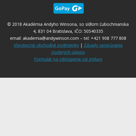
© 2018 Akadémia Andyho Winsona, so sídlom Ľubochnianska
4, 831 04 Bratislava, IČO: 50540335
email:
akademia@andywinson.com
– tel: +421 908 777 808
Všeobecné obchodné podmienky
|
Zásady spracúvania
osobných údajov
Formulár na odstúpenie od zmluvy