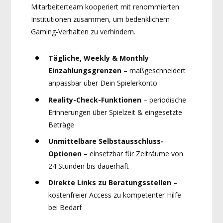
Mitarbeiterteam kooperiert mit renommierten
Institutionen zusammen, um bedenklichem
Gaming-Verhalten zu verhindern.
Tägliche, Weekly & Monthly
Einzahlungsgrenzen
– maßgeschneidert
anpassbar über Dein Spielerkonto
Reality-Check-Funktionen
– periodische
Erinnerungen über Spielzeit & eingesetzte
Beträge
Unmittelbare Selbstausschluss-
Optionen
– einsetzbar für Zeiträume von
24 Stunden bis dauerhaft
Direkte Links zu Beratungsstellen
–
kostenfreier Access zu kompetenter Hilfe
bei Bedarf