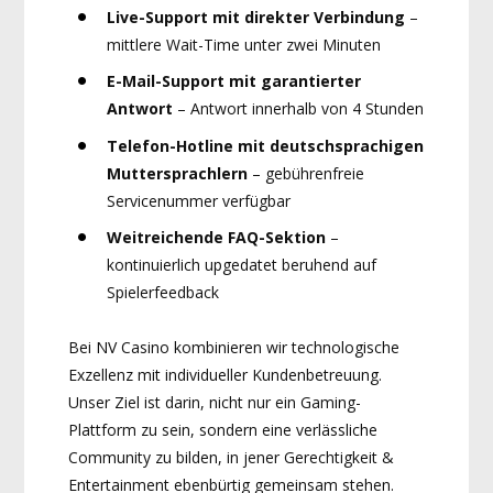
Live-Support mit direkter Verbindung
–
mittlere Wait-Time unter zwei Minuten
E-Mail-Support mit garantierter
Antwort
– Antwort innerhalb von 4 Stunden
Telefon-Hotline mit deutschsprachigen
Muttersprachlern
– gebührenfreie
Servicenummer verfügbar
Weitreichende FAQ-Sektion
–
kontinuierlich upgedatet beruhend auf
Spielerfeedback
Bei NV Casino kombinieren wir technologische
Exzellenz mit individueller Kundenbetreuung.
Unser Ziel ist darin, nicht nur ein Gaming-
Plattform zu sein, sondern eine verlässliche
Community zu bilden, in jener Gerechtigkeit &
Entertainment ebenbürtig gemeinsam stehen.