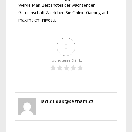
Werde Man Bestandteil der wachsenden
Gemeinschaft & erleben Sie Online-Gaming auf
maximalem Niveau.
0
Hodnotenie článku
laci.dudak@seznam.cz