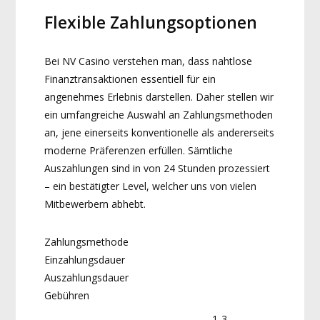
Flexible Zahlungsoptionen
Bei NV Casino verstehen man, dass nahtlose
Finanztransaktionen essentiell für ein
angenehmes Erlebnis darstellen. Daher stellen wir
ein umfangreiche Auswahl an Zahlungsmethoden
an, jene einerseits konventionelle als andererseits
moderne Präferenzen erfüllen. Sämtliche
Auszahlungen sind in von 24 Stunden prozessiert
– ein bestätigter Level, welcher uns von vielen
Mitbewerbern abhebt.
Zahlungsmethode
Einzahlungsdauer
Auszahlungsdauer
Gebühren
1-3