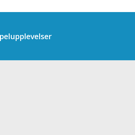
Spelupplevelser