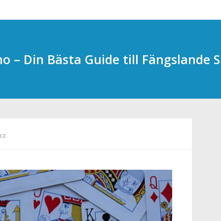
o – Din Bästa Guide till Fängslande 
cz