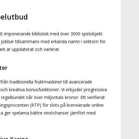
pelutbud
ett imponerande bibliotek med över 3000 spelobjekt
Vi jobbar tillsammans med erkända namn i sektorn för
ant är uppdaterat och varierat.
ter
 från traditionella fruktmaskiner till avancerade
 och kreativa bonusfunktioner. Vi erbjuder progressiva
egelbundet når över miljontals kronor. Ett verifierat
ingsprocenten (RTP) för slots på licensierade online
ta ger spelarna bättre vinstchanser jämfört med
ive Kasino