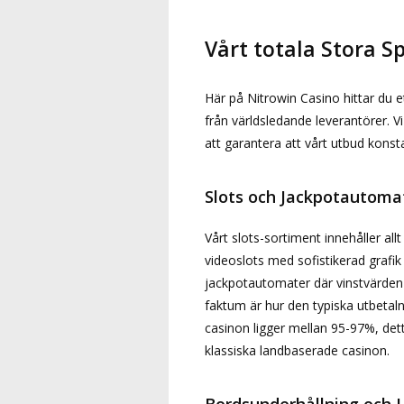
Vårt totala Stora S
Här på Nitrowin Casino hittar du 
från världsledande leverantörer. 
att garantera att vårt utbud konst
Slots och Jackpotautoma
Vårt slots-sortiment innehåller allt
videoslots med sofistikerad grafik
jackpotautomater där vinstvärden r
faktum är hur den typiska utbetaln
casinon ligger mellan 95-97%, det
klassiska landbaserade casinon.
Bordsunderhållning och L