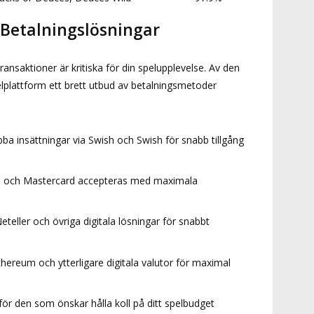
Betalningslösningar
ransaktioner är kritiska för din spelupplevelse. Av den
lplattform ett brett utbud av betalningsmetoder
ba insättningar via Swish och Swish för snabb tillgång
 och Mastercard accepteras med maximala
Neteller och övriga digitala lösningar för snabbt
thereum och ytterligare digitala valutor för maximal
ör den som önskar hålla koll på ditt spelbudget