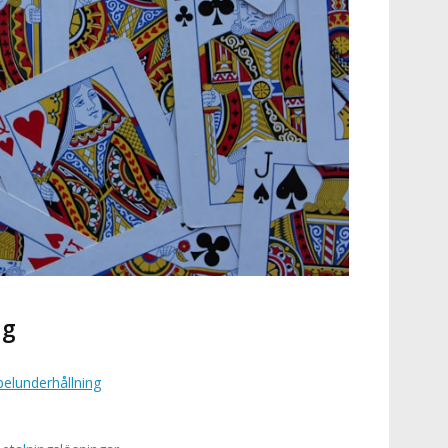
ng
pelunderhållning