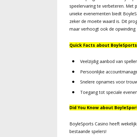
speelervaring te verbeteren. Met 
unieke evenementen biedt BoyleS
zeker de moeite waard is. Dit prog
maar verhoogt ook de opwinding e
Quick Facts about BoyleSports
Veelzijdig aanbod van spellen
Persoonlijke accountmanager
Snelere opnames voor trouw
Toegang tot speciale evene
Did You Know about BoyleSpor
BoyleSports Casino heeft wekelijk
bestaande spelers!