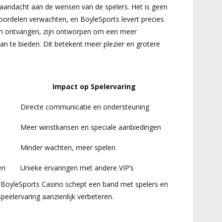
andacht aan de wensen van de spelers. Het is geen
oordelen verwachten, en BoyleSports levert precies
eden ontvangen, zijn ontworpen om een meer
an te bieden. Dit betekent meer plezier en grotere
Impact op Spelervaring
Directe communicatie en ondersteuning
Meer winstkansen en speciale aanbiedingen
Minder wachten, meer spelen
en
Unieke ervaringen met andere VIP’s
 BoyleSports Casino schept een band met spelers en
peelervaring aanzienlijk verbeteren.