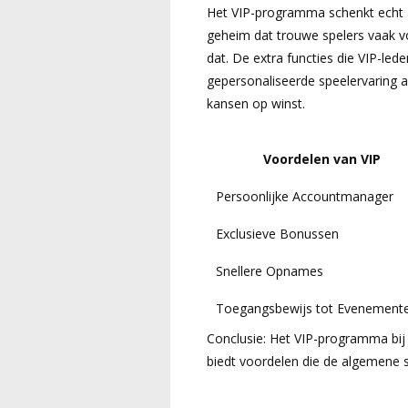
Het VIP-programma schenkt echt a
geheim dat trouwe spelers vaak v
dat. De extra functies die VIP-l
gepersonaliseerde speelervaring a
kansen op winst.
Voordelen van VIP
Persoonlijke Accountmanager
Exclusieve Bonussen
Snellere Opnames
Toegangsbewijs tot Evenement
Conclusie: Het VIP-programma bij
biedt voordelen die de algemene s