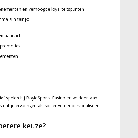
enementen en verhoogde loyaliteitspunten
a zijn talrijk:
en aandacht
 promoties
enementen
ief spelen bij BoyleSports Casino en voldoen aan
s dat je ervaringen als speler verder personaliseert.
betere keuze?