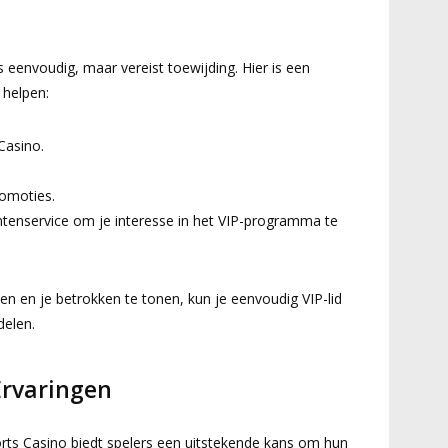
 eenvoudig, maar vereist toewijding. Hier is een
 helpen:
Casino.
romoties.
tenservice om je interesse in het VIP-programma te
en en je betrokken te tonen, kun je eenvoudig VIP-lid
delen.
Ervaringen
ts Casino biedt spelers een uitstekende kans om hun