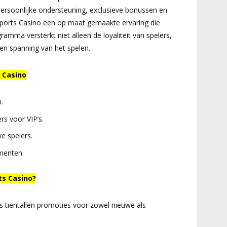
persoonlijke ondersteuning, exclusieve bonussen en
ports Casino een op maat gemaakte ervaring die
ramma versterkt niet alleen de loyaliteit van spelers,
n spanning van het spelen.
 Casino
.
s voor VIP’s.
e spelers.
menten.
ts Casino?
s tientallen promoties voor zowel nieuwe als