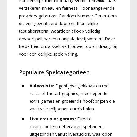
Partnerships met toonaangevende ontwikkelaars
verzekeren niveau en fairness. Toonaangevende
providers gebruiken Random Number Generators
die zijn geverifieerd door onafhankelijke
testlaboratoria, waardoor afloop volledig
onvoorspelbaar en manipulatievrij worden. Deze
helderheid ontwikkelt vertrouwen op en draagt bij
voor een eerlijke spelervaring.
Populaire Spelcategorieën
Videoslots:
Eigentijdse gokkaasten met
state-of-the-art graphics, meeslepende
extra games en groeiende hoofdprijzen die
vaak vele miljoenen euro’s halen
Live croupier games:
Directe
casinospellen met ervaren spelleiders
uitgezonden vanuit livestudio’s, waardoor