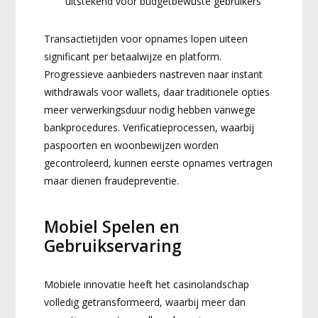
uitstekend voor budgetbewuste gebruikers
Transactietijden voor opnames lopen uiteen
significant per betaalwijze en platform.
Progressieve aanbieders nastreven naar instant
withdrawals voor wallets, daar traditionele opties
meer verwerkingsduur nodig hebben vanwege
bankprocedures. Verificatieprocessen, waarbij
paspoorten en woonbewijzen worden
gecontroleerd, kunnen eerste opnames vertragen
maar dienen fraudepreventie.
Mobiel Spelen en
Gebruikservaring
Mobiele innovatie heeft het casinolandschap
volledig getransformeerd, waarbij meer dan