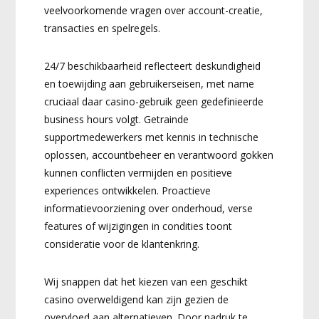
veelvoorkomende vragen over account-creatie,
transacties en spelregels.
24/7 beschikbaarheid reflecteert deskundigheid
en toewijding aan gebruikerseisen, met name
cruciaal daar casino-gebruik geen gedefinieerde
business hours volgt. Getrainde
supportmedewerkers met kennis in technische
oplossen, accountbeheer en verantwoord gokken
kunnen conflicten vermijden en positieve
experiences ontwikkelen. Proactieve
informatievoorziening over onderhoud, verse
features of wijzigingen in condities toont
consideratie voor de klantenkring.
Wij snappen dat het kiezen van een geschikt
casino overweldigend kan zijn gezien de
overvloed aan alternatieven. Door nadruk te