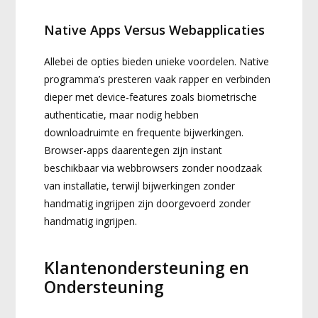
Native Apps Versus Webapplicaties
Allebei de opties bieden unieke voordelen. Native
programma’s presteren vaak rapper en verbinden
dieper met device-features zoals biometrische
authenticatie, maar nodig hebben
downloadruimte en frequente bijwerkingen.
Browser-apps daarentegen zijn instant
beschikbaar via webbrowsers zonder noodzaak
van installatie, terwijl bijwerkingen zonder
handmatig ingrijpen zijn doorgevoerd zonder
handmatig ingrijpen.
Klantenondersteuning en
Ondersteuning