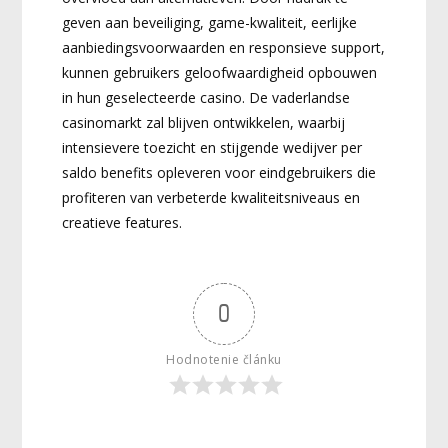
geven aan beveiliging, game-kwaliteit, eerlijke
aanbiedingsvoorwaarden en responsieve support,
kunnen gebruikers geloofwaardigheid opbouwen
in hun geselecteerde casino. De vaderlandse
casinomarkt zal blijven ontwikkelen, waarbij
intensievere toezicht en stijgende wedijver per
saldo benefits opleveren voor eindgebruikers die
profiteren van verbeterde kwaliteitsniveaus en
creatieve features.
0
Hodnotenie článku