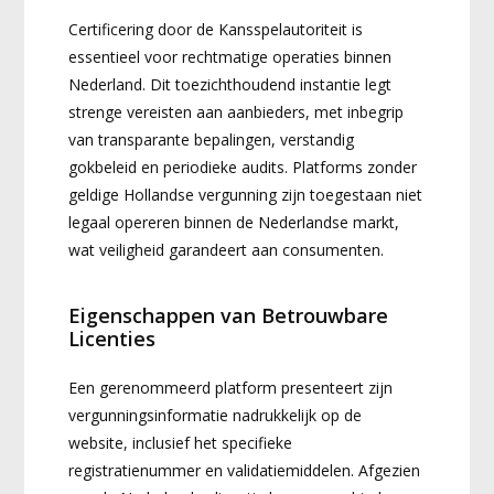
Certificering door de Kansspelautoriteit is
essentieel voor rechtmatige operaties binnen
Nederland. Dit toezichthoudend instantie legt
strenge vereisten aan aanbieders, met inbegrip
van transparante bepalingen, verstandig
gokbeleid en periodieke audits. Platforms zonder
geldige Hollandse vergunning zijn toegestaan niet
legaal opereren binnen de Nederlandse markt,
wat veiligheid garandeert aan consumenten.
Eigenschappen van Betrouwbare
Licenties
Een gerenommeerd platform presenteert zijn
vergunningsinformatie nadrukkelijk op de
website, inclusief het specifieke
registratienummer en validatiemiddelen. Afgezien