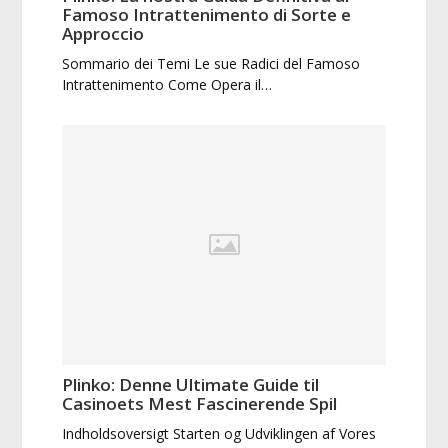
Famoso Intrattenimento di Sorte e
Approccio
Sommario dei Temi Le sue Radici del Famoso
Intrattenimento Come Opera il…
Plinko: Denne Ultimate Guide til
Casinoets Mest Fascinerende Spil
Indholdsoversigt Starten og Udviklingen af Vores