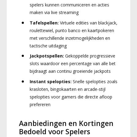
spelers kunnen communiceren en acties
maken via live streaming
Tafelspellen:
Virtuele edities van blackjack,
roulettewiel, punto banco en kaartpokeren
met verschillende inzetmogelijkheden en
tactische uitdaging
Jackpotspellen:
Gekoppelde progressieve
slots waardoor een percentage van alle bet
bijdraagt aan continu groeiende jackpots
Instant spelopties:
Snelle spelopties zoals
krasloten, bingokaarten en arcade-stijl
spelopties voor gamers die directe afloop
prefereren
Aanbiedingen en Kortingen
Bedoeld voor Spelers