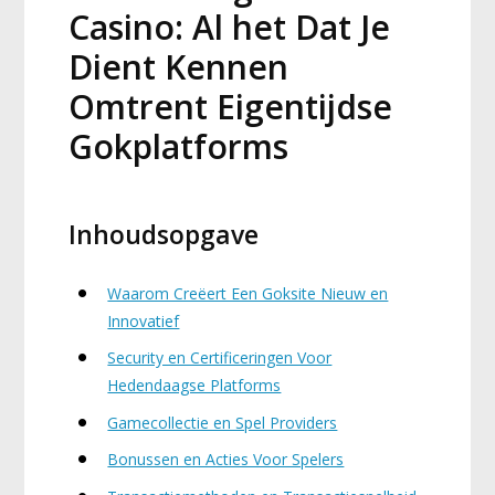
Casino: Al het Dat Je
Dient Kennen
Omtrent Eigentijdse
Gokplatforms
Inhoudsopgave
Waarom Creëert Een Goksite Nieuw en
Innovatief
Security en Certificeringen Voor
Hedendaagse Platforms
Gamecollectie en Spel Providers
Bonussen en Acties Voor Spelers