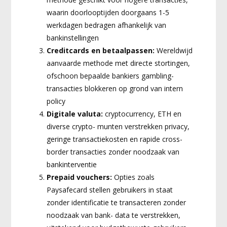
waarin doorlooptijden doorgaans 1-5
werkdagen bedragen afhankelijk van
bankinstellingen
Creditcards en betaalpassen:
Wereldwijd
aanvaarde methode met directe stortingen,
ofschoon bepaalde bankiers gambling-
transacties blokkeren op grond van intern
policy
Digitale valuta:
cryptocurrency, ETH en
diverse crypto- munten verstrekken privacy,
geringe transactiekosten en rapide cross-
border transacties zonder noodzaak van
bankinterventie
Prepaid vouchers:
Opties zoals
Paysafecard stellen gebruikers in staat
zonder identificatie te transacteren zonder
noodzaak van bank- data te verstrekken,