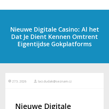
Nieuwe Digitale Casino: Al het
Dat Je Dient Kennen Omtrent
Eigentijdse Gokplatforms
27.5. 2026
laci.dudak@seznam.cz
Nieuwe Digitale