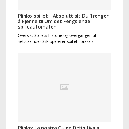
Plinko-spillet – Absolutt alt Du Trenger
å kjenne til Om det Fengslende
spilleautomaten
Oversikt Spillets historie og overgangen til
nettcasinoer Slik opererer spillet i praksis…
Plinko: La nostra Guida Definitiva al