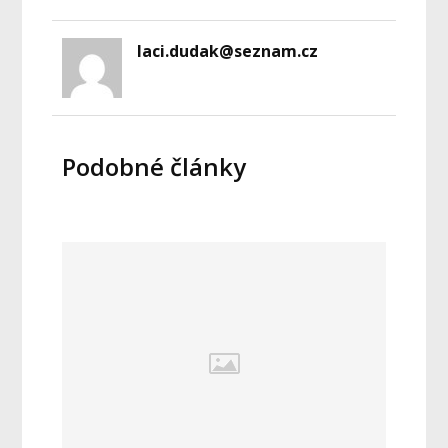
laci.dudak@seznam.cz
Podobné články