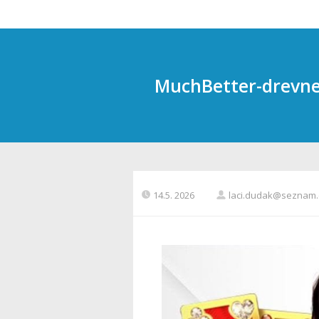
MuchBetter-drevne 
14.5. 2026
laci.dudak@seznam.