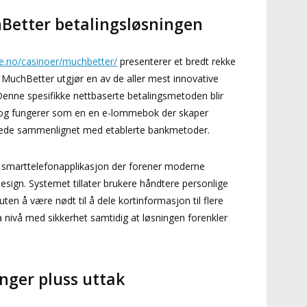
hBetter betalingsløsningen
rie.no/casinoer/muchbetter/
presenterer et bredt rekke
 MuchBetter utgjør en av de aller mest innovative
 Denne spesifikke nettbaserte betalingsmetoden blir
jen og fungerer som en en e-lommebok der skaper
ttede sammenlignet med etablerte bankmetoder.
smarttelefonapplikasjon der forener moderne
esign. Systemet tillater brukere håndtere personlige
ten å være nødt til å dele kortinformasjon til flere
a nivå med sikkerhet samtidig at løsningen forenkler
inger pluss uttak