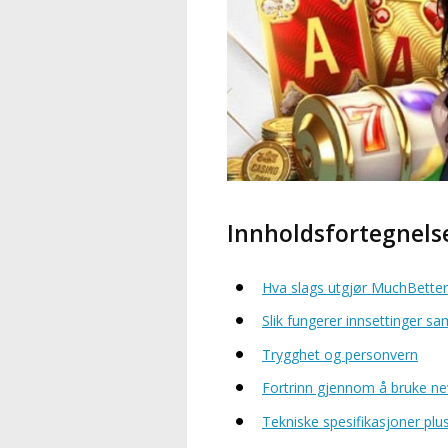
Innholdsfortegnels
Hva slags utgjør MuchBetter 
Slik fungerer innsettinger sa
Trygghet og personvern
Fortrinn gjennom å bruke n
Tekniske spesifikasjoner plus