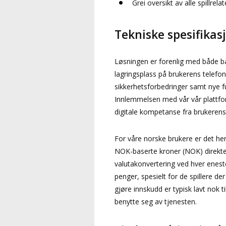
Grei oversikt av alle spillrela
Tekniske spesifikas
Løsningen er forenlig med både b
lagringsplass på brukerens telefo
sikkerhetsforbedringer samt nye fu
Innlemmelsen med vår vår plattform
digitale kompetanse fra brukerens
For våre norske brukere er det he
NOK-baserte kroner (NOK) direkte,
valutakonvertering ved hver enest
penger, spesielt for de spillere d
gjøre innskudd er typisk lavt nok ti
benytte seg av tjenesten.