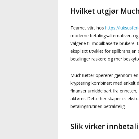
Hvilket utgjør Muc
Teamet vårt hos
https://luksusfe
moderne betalingsalternativer, og
valgene til mobilbaserte brukere.
eksplisitt utviklet for spillbrans
betalinger raskere og mer besky
MuchBetter opererer gjennom én 
kryptering kombinert med enkelt d
finanser umiddelbart fra enheten, u
aktører. Dette her skaper et ekstr
betalingsrutinen betraktelig.
Slik virker innbetal