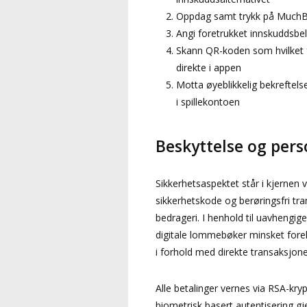
Oppdag samt trykk på MuchBet
Angi foretrukket innskuddsbe
Skann QR-koden som hvilket 
direkte i appen
Motta øyeblikkelig bekreftels
i spillekontoen
Beskyttelse og per
Sikkerhetsaspektet står i kjerne
sikkerhetskode og berøringsfri tr
bedrageri. I henhold til uavhengig
digitale lommebøker minsket for
i forhold med direkte transaksjon
Alle betalinger vernes via RSA-kr
biometrisk basert autentisering g