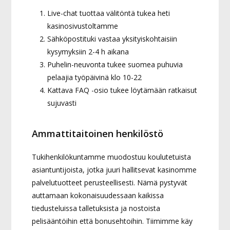
Live-chat tuottaa välitöntä tukea heti
kasinosivustoltamme
Sähköpostituki vastaa yksityiskohtaisiin
kysymyksiin 2-4 h aikana
Puhelin-neuvonta tukee suomea puhuvia
pelaajia työpäivinä klo 10-22
Kattava FAQ -osio tukee löytämään ratkaisut
sujuvasti
Ammattitaitoinen henkilöstö
Tukihenkilökuntamme muodostuu koulutetuista
asiantuntijoista, jotka juuri hallitsevat kasinomme
palvelutuotteet perusteellisesti. Nämä pystyvät
auttamaan kokonaisuudessaan kaikissa
tiedusteluissa talletuksista ja nostoista
pelisääntöihin että bonusehtoihin. Tiimimme käy