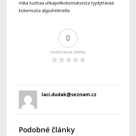
mikä tuottaa uhkapelikokemuksesta tyydyttävää
kokemusta älypuhelimella.
0
Hodnotenie článku
laci.dudak@seznam.cz
Podobné články