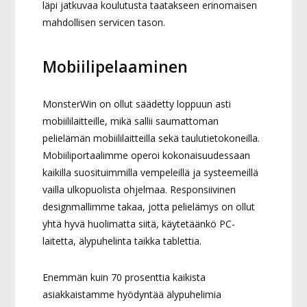
läpi jatkuvaa koulutusta taatakseen erinomaisen
mahdollisen servicen tason.
Mobiilipelaaminen
MonsterWin on ollut säädetty loppuun asti
mobiililaitteille, mikä sallii saumattoman
pelielämän mobiililaitteilla sekä taulutietokoneilla.
Mobiiliportaalimme operoi kokonaisuudessaan
kaikilla suosituimmilla vempeleillä ja systeemeillä
vailla ulkopuolista ohjelmaa. Responsiivinen
designmallimme takaa, jotta pelielämys on ollut
yhtä hyvä huolimatta siitä, käytetäänkö PC-
laitetta, älypuhelinta taikka tablettia.
Enemmän kuin 70 prosenttia kaikista
asiakkaistamme hyödyntää älypuhelimia