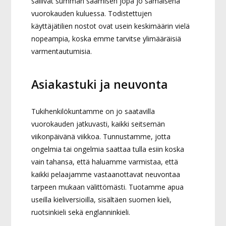
sallivat summan saamisen jopa jo samaisena
vuorokauden kuluessa. Todistettujen
käyttäjätilien nostot ovat usein keskimäärin vielä
nopeampia, koska emme tarvitse ylimääräisiä
varmentautumisia.
Asiakastuki ja neuvonta
Tukihenkilökuntamme on jo saatavilla
vuorokauden jatkuvasti, kaikki seitsemän
viikonpäivänä viikkoa. Tunnustamme, jotta
ongelmia tai ongelmia saattaa tulla esiin koska
vain tahansa, että haluamme varmistaa, että
kaikki pelaajamme vastaanottavat neuvontaa
tarpeen mukaan välittömästi. Tuotamme apua
useilla kieliversioilla, sisältäen suomen kieli,
ruotsinkieli sekä englanninkieli.