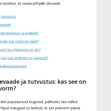
i küsitlusi, et saada põhjalik ülevaade.
a tutvustus
asiside
itmekesisus ja kvaliteet
iad: kas need on väärt?
sed: kui efektiivne on abi?
: kas teie andmed on kaitstud?
ulevikuennustused
levaade ja tutvustus: kas see on
tvorm?
tatel populaarsust kogunud, pakkudes laia valikut
Paljud mängijad on leidnud, et see platvorm pakub