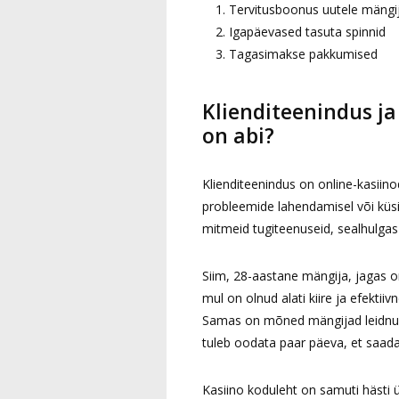
Tervitusboonus uutele mängij
Igapäevased tasuta spinnid
Tagasimakse pakkumised
Klienditeenindus ja
on abi?
Klienditeenindus on online-kasiino
probleemide lahendamisel või küsi
mitmeid tugiteenuseid, sealhulgas 
Siim, 28-aastane mängija, jagas 
mul on olnud alati kiire ja efekti
Samas on mõned mängijad leidnud,
tuleb oodata paar päeva, et saada
Kasiino koduleht on samuti hästi ü