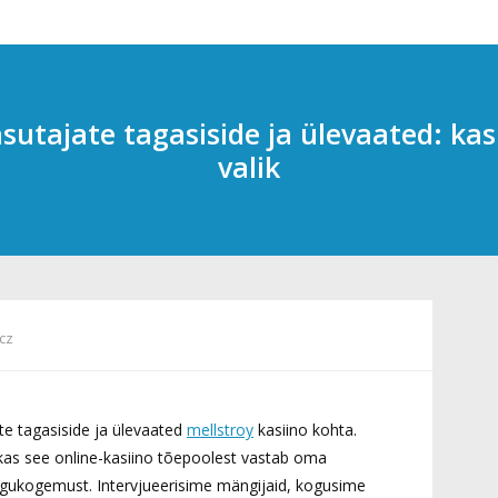
asutajate tagasiside ja ülevaated: kas
valik
cz
ate tagasiside ja ülevaated
mellstroy
kasiino kohta.
kas see online-kasiino tõepoolest vastab oma
gukogemust. Intervjueerisime mängijaid, kogusime