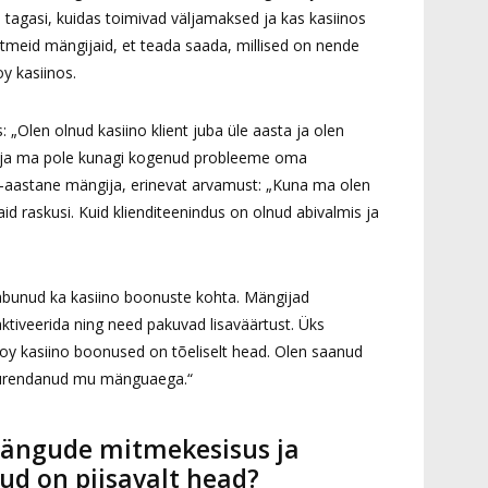
tagasi, kuidas toimivad väljamaksed ja kas kasiinos
tmeid mängijaid, et teada saada, millised on nende
y kasiinos.
 „Olen olnud kasiino klient juba üle aasta ja olen
red ja ma pole kunagi kogenud probleeme oma
-aastane mängija, erinevat arvamust: „Kuna ma olen
id raskusi. Kuid klienditeenindus on olnud abivalmis ja
saabunud ka kasiino boonuste kohta. Mängijad
ktiveerida ning need pakuvad lisaväärtust. Üks
troy kasiino boonused on tõeliselt head. Olen saanud
uurendanud mu mänguaega.“
mängude mitmekesisus ja
ud on piisavalt head?