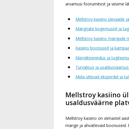
arvamusi foorumitest ja viisime läb
Mellstroy kasiino ülevaade j
Mängijate kogemused ja tag
Mellstroy kasiino mängude m
Kasiino boonused ja kampaan
Klienditeenindus ja tugiteenu
Turvalisus ja usaldusväärsus
Mida ütlevad eksperdid ja t
Mellstroy kasiino ü
usaldusväärne pla
Mellstroy kasiino on viimastel aas
mänge ja ahvatlevaid boonuseid. 