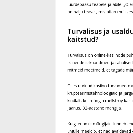
juurdepääsu teabele ja abile. „Ole
on palju teavet, mis aitab mul isese
Turvalisus ja usald
kaitstud?
Turvalisus on online-kasiinode pu
et nende isikuandmed ja rahalised
mitmeid meetmeid, et tagada mäng
Olles uurinud kasiino turvameetme
krüpteerimistehnoloogiaid ja järgi
kindlalt, kui mängin mellstroy kasi
Jaanus, 32-aastane mängija.
Kuigi enamik mängijaid tunneb end 
„Mulle meeldib, et nad avaldavad 