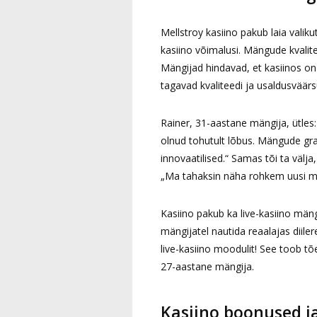
Mellstroy kasiino pakub laia valik
kasiino võimalusi. Mängude kvalite
Mängijad hindavad, et kasiinos o
tagavad kvaliteedi ja usaldusväärs
Rainer, 31-aastane mängija, ütles:
olnud tohutult lõbus. Mängude gra
innovaatilised.“ Samas tõi ta väl
„Ma tahaksin näha rohkem uusi m
Kasiino pakub ka live-kasiino m
mängijatel nautida reaalajas diil
live-kasiino moodulit! See toob tõ
27-aastane mängija.
Kasiino boonused j