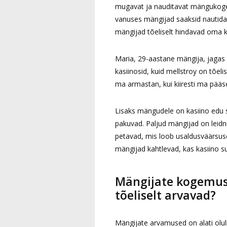
mugavat ja nauditavat mängukogem
vanuses mängijad saaksid nautida 
mängijad tõeliselt hindavad oma 
Maria, 29-aastane mängija, jagas
kasiinosid, kuid mellstroy on tõel
ma armastan, kui kiiresti ma pääs
Lisaks mängudele on kasiino edu s
pakuvad. Paljud mängijad on leidn
petavad, mis loob usaldusväärsuse.
mängijad kahtlevad, kas kasiino s
Mängijate kogemuse
tõeliselt arvavad?
Mängijate arvamused on alati oluli