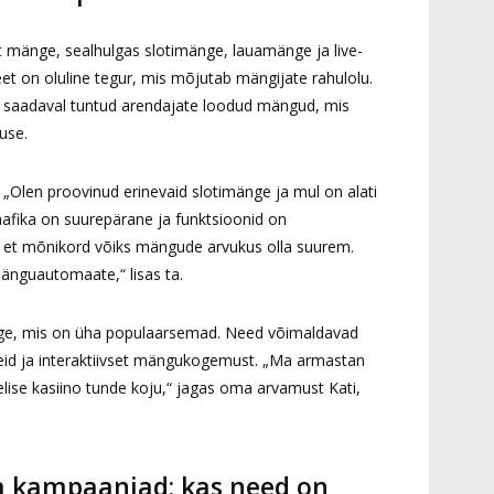
ut mänge, sealhulgas slotimänge, lauamänge ja live-
et on oluline tegur, mis mõjutab mängijate rahulolu.
n saadaval tuntud arendajate loodud mängud, mis
use.
 „Olen proovinud erinevaid slotimänge ja mul on alati
afika on suurepärane ja funktsioonid on
ja, et mõnikord võiks mängude arvukus olla suurem.
änguautomaate,“ lisas ta.
änge, mis on üha populaarsemad. Need võimaldavad
ereid ja interaktiivset mängukogemust. „Ma armastan
elise kasiino tunde koju,“ jagas oma arvamust Kati,
a kampaaniad: kas need on