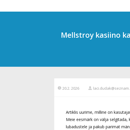
Mellstroy kasiino k
20.2. 2026
laci.dudak@seznam.
Artiklis uurime, milline on kasutaj
Meie eesmärk on välja selgitada, 
lubadustele ja pakub parimat män