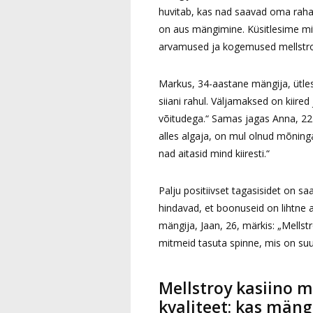
huvitab, kas nad saavad oma raha 
on aus mängimine. Küsitlesime mi
arvamused ja kogemused mellstro
Markus, 34-aastane mängija, ütles:
siiani rahul. Väljamaksed on kii
võitudega.“ Samas jagas Anna, 22
alles algaja, on mul olnud mõninga
nad aitasid mind kiiresti.“
Palju positiivset tagasisidet on 
hindavad, et boonuseid on lihtne a
mängija, Jaan, 26, märkis: „Mells
mitmeid tasuta spinne, mis on s
Mellstroy kasiino 
kvaliteet: kas mäng