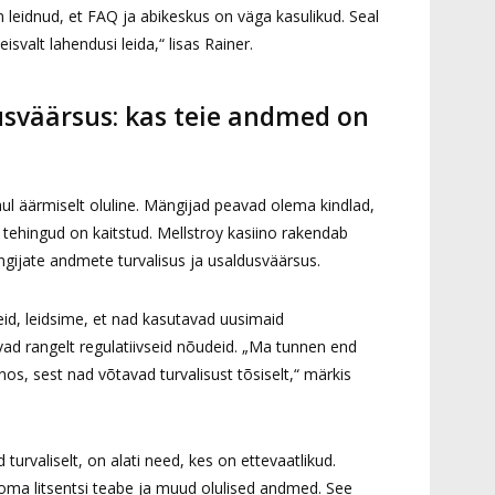
n leidnud, et FAQ ja abikeskus on väga kasulikud. Seal
isvalt lahendusi leida,“ lisas Rainer.
usväärsus: kas teie andmed on
hul äärmiselt oluline. Mängijad peavad olema kindlad,
 tehingud on kaitstud. Mellstroy kasiino rakendab
ijate andmete turvalisus ja usaldusväärsus.
id, leidsime, et nad kasutavad uusimaid
vad rangelt regulatiivseid nõudeid. „Ma tunnen end
inos, sest nad võtavad turvalisust tõsiselt,“ märkis
turvaliselt, on alati need, kes on ettevaatlikud.
oma litsentsi teabe ja muud olulised andmed. See