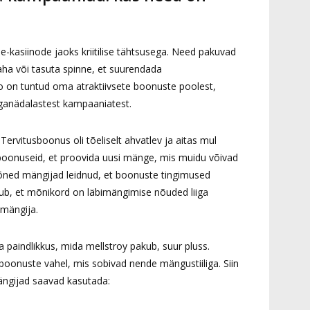
kasiinode jaoks kriitilise tähtsusega. Need pakuvad
aha või tasuta spinne, et suurendada
 on tuntud oma atraktiivsete boonuste poolest,
iganädalastest kampaaniatest.
Tervitusboonus oli tõeliselt ahvatlev ja aitas mul
 boonuseid, et proovida uusi mänge, mis muidu võivad
ned mängijad leidnud, et boonuste tingimused
ndub, et mõnikord on läbimängimise nõuded liiga
 mängija.
 paindlikkus, mida mellstroy pakub, suur pluss.
boonuste vahel, mis sobivad nende mängustiiliga. Siin
ngijad saavad kasutada: