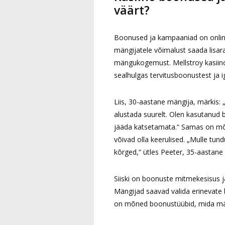
väärt?
Boonused ja kampaaniad on online-
mängijatele võimalust saada lisar
mängukogemust. Mellstroy kasiino
sealhulgas tervitusboonustest ja 
Liis, 30-aastane mängija, märkis: „
alustada suurelt. Olen kasutanud
jääda katsetamata.“ Samas on mõ
võivad olla keerulised. „Mulle tu
kõrged,“ ütles Peeter, 35-aastane
Siiski on boonuste mitmekesisus ja
Mängijad saavad valida erinevate 
on mõned boonustüübid, mida mä