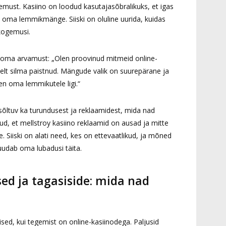
ust. Kasiino on loodud kasutajasõbralikuks, et igas
oma lemmikmänge. Siiski on oluline uurida, kuidas
kogemusi.
 oma arvamust: „Olen proovinud mitmeid online-
iselt silma paistnud. Mängude valik on suurepärane ja
en oma lemmikutele ligi.“
õltuv ka turundusest ja reklaamidest, mida nad
ud, et mellstroy kasiino reklaamid on ausad ja mitte
 Siiski on alati need, kes on ettevaatlikud, ja mõned
uudab oma lubadusi täita.
d ja tagasiside: mida nad
sed, kui tegemist on online-kasiinodega. Paljusid