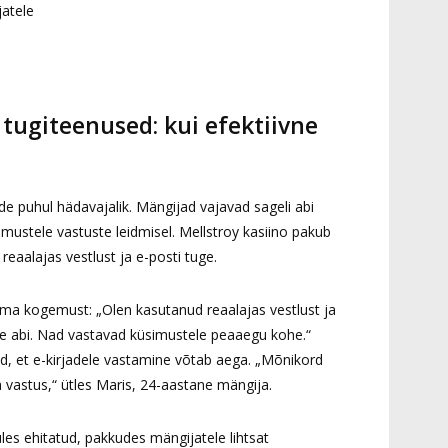
atele
 tugiteenused: kui efektiivne
de puhul hädavajalik. Mängijad vajavad sageli abi
mustele vastuste leidmisel. Mellstroy kasiino pakub
reaalajas vestlust ja e-posti tuge.
oma kogemust: „Olen kasutanud reaalajas vestlust ja
ivne abi. Nad vastavad küsimustele peaaegu kohe.“
 et e-kirjadele vastamine võtab aega. „Mõnikord
 vastus,“ ütles Maris, 24-aastane mängija.
les ehitatud, pakkudes mängijatele lihtsat