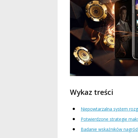
Wykaz treści
Niepowtarzalna system roz
Potwierdzone strategie mak
Badanie wskaźników nagród