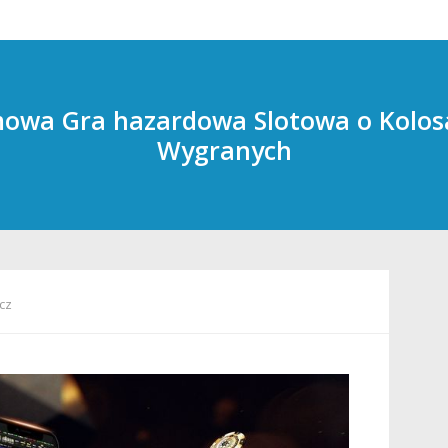
mowa Gra hazardowa Slotowa o Kolos
Wygranych
cz