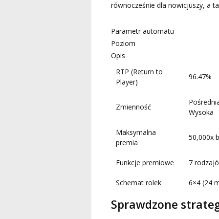
równocześnie dla nowicjuszy, a t
Parametr automatu
Poziom
Opis
RTP (Return to
96.47%
Player)
Pośredni
Zmienność
Wysoka
Maksymalna
50,000x 
premia
Funkcje premiowe
7 rodzaj
Schemat rolek
6×4 (24 m
Sprawdzone strateg