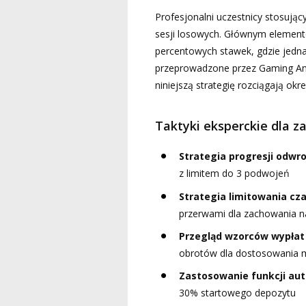
Profesjonalni uczestnicy stosują
sesji losowych. Głównym elemen
percentowych stawek, gdzie jedna
przeprowadzone przez Gaming Anal
niniejszą strategię rozciągają ok
Taktyki eksperckie dla
Strategia progresji odwr
z limitem do 3 podwojeń
Strategia limitowania cz
przerwami dla zachowania na
Przegląd wzorców wypłat
obrotów dla dostosowania 
Zastosowanie funkcji aut
30% startowego depozytu