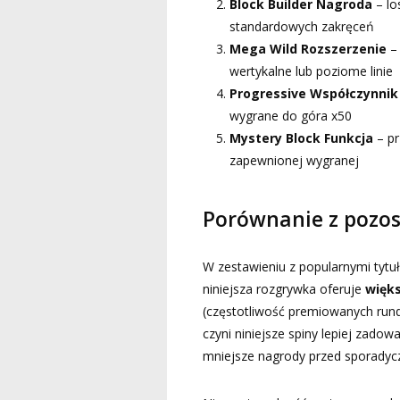
Block Builder Nagroda
– lo
standardowych zakręceń
Mega Wild Rozszerzenie
– 
wertykalne lub poziome linie
Progressive Współczynnik
wygrane do góra x50
Mystery Block Funkcja
– pr
zapewnionej wygranej
Porównanie z pozo
W zestawieniu z popularnymi tytu
niniejsza rozgrywka oferuje
więk
(częstotliwość premiowanych run
czyni niniejsze spiny lepiej zado
mniejsze nagrody przed sporadyc