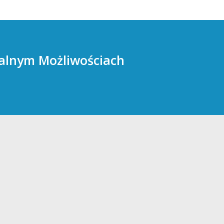
alnym Możliwościach