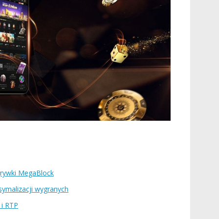
grywki MegaBlock
symalizacji wygranych
 i RTP