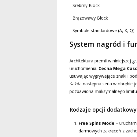
Srebrny Block
Brązowawy Block
Symbole standardowe (A, K, Q)
System nagród i fu
Architektura premii w niniejszej 
uruchomienia.
Cecha Mega Cas
usuwając wygrywające znaki i podm
Każda następna seria w obrębie je
pozbawiona maksymalnego limitu
Rodzaje opcji dodatkowy
Free Spins Mode
– uruchami
darmowych zakręceń z zach