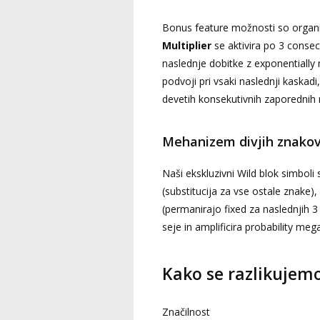
Bonus feature možnosti so organi
Multiplier
se aktivira po 3 consecu
naslednje dobitke z exponentially
podvoji pri vsaki naslednji kaskad
devetih konsekutivnih zaporednih 
Mehanizem divjih znako
Naši ekskluzivni Wild blok simboli s
(substitucija za vse ostale znake), 
(permanirajo fixed za naslednjih 3 
seje in amplificira probability me
Kako se razlikujem
Značilnost