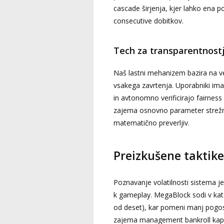
cascade širjenja, kjer lahko ena 
consecutive dobitkov.
Tech za transparentnost
Naš lastni mehanizem bazira na ve
vsakega zavrtenja. Uporabniki i
in avtonomno verificirajo fairness
zajema osnovno parameter strežnišk
matematično preverljiv.
Preizkušene taktike
Poznavanje volatilnosti sistema j
k gameplay. MegaBlock sodi v ka
od deset), kar pomeni manj pogost
zajema management bankroll kapit