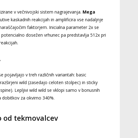
zirane v večnivojski sistem nagrajevanja.
Mega
tive kaskadnih reakcijah in amplificira vse nadaljnje
 naraščajočim faktorjem. Inicialna parameter 2x se
i, potencialno dosežen vrhunec pa predstavlja 512x pri
reakcijah.
v
e pojavljajo v treh različnih variantah: basic
razširjeni wild (zasedajo celoten stolpec) in sticky
spine). Lepljivi wild wild se vklopi samo v bonusnih
ga dobitkov za okvirno 340%.
o od tekmovalcev