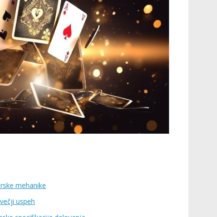
čarske mehanike
jvečji uspeh