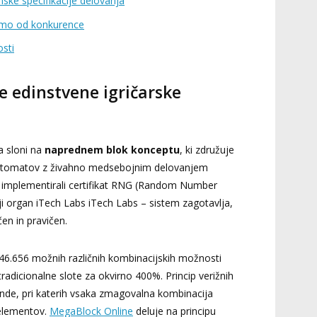
mske specifikacije delovanja
amo od konkurence
osti
e edinstvene igričarske
a sloni na
naprednem blok konceptu
, ki združuje
 avtomatov z živahno medsebojnim delovanjem
o implementirali certifikat RNG (Random Number
nji organ iTech Labs iTech Labs – sistem zagotavlja,
čen in pravičen.
46.656 možnih različnih kombinacijskih možnosti
radicionalne slote za okvirno 400%. Princip verižnih
nde, pri katerih vsaka zmagovalna kombinacija
 elementov.
MegaBlock Online
deluje na principu