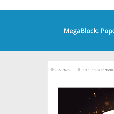
MegaBlock: Popo
29.5. 2026
laci.dudak@seznam.