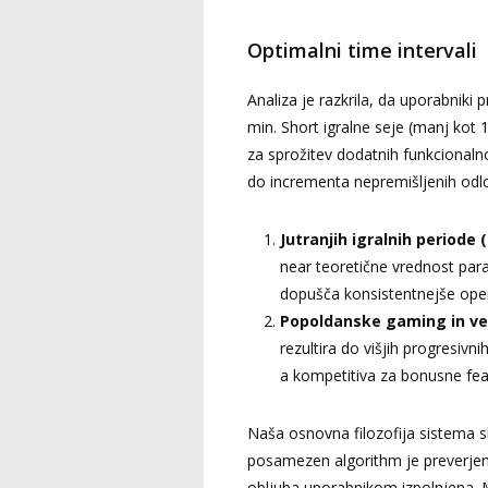
Optimalni time intervali
Analiza je razkrila, da uporabniki 
min. Short igralne seje (manj kot
za sprožitev dodatnih funkcionalno
do incrementa nepremišljenih odl
Jutranjih igralnih periode (
near teoretične vrednost par
dopušča konsistentnejše opera
Popoldanske gaming in več
rezultira do višjih progresivn
a kompetitiva za bonusne feat
Naša osnovna filozofija sistema s
posamezen algorithm je preverje
obljuba uporabnikom izpolnjena.