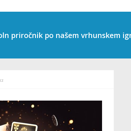
ln priročnik po našem vrhunskem ig
cz