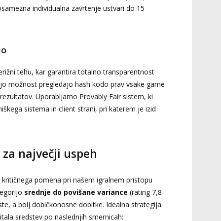
posamezna individualna zavrtenje ustvari do 15
jo
rižni tehu, kar garantira totalno transparentnost
majo možnost pregledajo hash kodo prav vsake game
 rezultatov. Uporabljamo Provably Fair sistem, ki
ega sistema in client strani, pri katerem je izid
 za največji uspeh
e kritičnega pomena pri našem igralnem pristopu
tegorijo
srednje do povišane variance
(rating 7,8
e, a bolj dobičkonosne dobitke. Idealna strategija
ala sredstev po naslednjih smernicah: