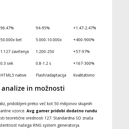
96.47%
94-95%
+1.47-2.47%
50.000x bet
5.000-10.000x
+400-900%
1:127 zavrtenja
1:200-250
+57-97%
0.3 sek
0.8-1.2 s
+167-300%
HTML5 native
Flash/adaptacija
Kvalitativno
i analize in možnosti
aliz, pridobljeni preko več kot 50 milijonov skupnih
nantne vzorce.
Avg gamer pridobi dodatno rundu
nosti teoretične vrednosti 127. Standardna SD znaša
istentnost našega RNG system generatorja.