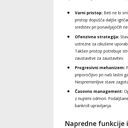
Varni pristop:
Beti ne bi sm
pristop dopušča daljše igriča
sredstev pri ponavljajočih n
Ofenzivna strategija:
Stav
ustrezne za izkušene uporabni
Takšen pristop potrebuje str
zaustavitve za zaustavitev.
Progresivni mehanizem:
P
priporočljivo pri naši lastni 
Nespremenljive stave zagotav
Časovno management:
Op
z nujnimi odmori. Podaljšane 
bankroll upravljanja.
Napredne funkcije i