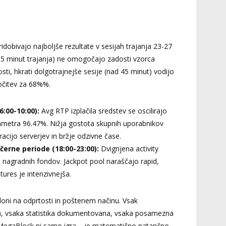
pridobivajo najboljše rezultate v sesijah trajanja 23-27
 15 minut trajanja) ne omogočajo zadosti vzorca
sti, hkrati dolgotrajnejše sesije (nad 45 minut) vodijo
očitev za 68%%.
6:00-10:00):
Avg RTP izplačila sredstev se oscilirajo
ametra 96.47%. Nižja gostota skupnih uporabnikov
cijo serverjev in bržje odzivne čase.
erne periode (18:00-23:00):
Dvignjena activity
ih nagradnih fondov. Jackpot pool naraščajo rapid,
ures je intenzivnejša.
loni na odprtosti in poštenem načinu. Vsak
n, vsaka statistika dokumentovana, vsaka posamezna
 MegaBlock ni samo igra – je matematično natančno