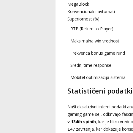
MegaBlock
Konvencionalni avtomati
Superiornost (%)
RTP (Return to Player)
Maksimalna win vrednost
Frekvenca bonus game rund
Srednj time response
Mobitel optimizacija sistema
Statističeni podatk
Naši ekskluzivni interni podatki an
gaming game sej, odkrivajo fasci
v 134ih spinih
, kar je blizu vred
±47 zavrtenja, kar dokazuje kons