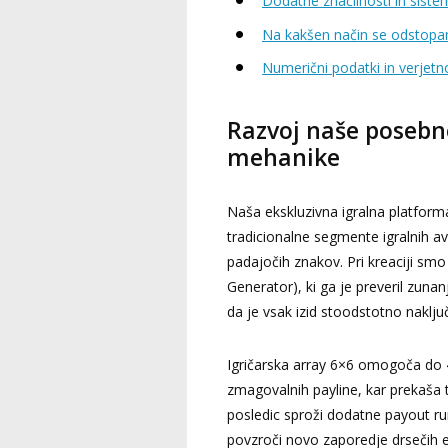
Dodatne značilnosti in siste
Na kakšen način se odstop
Numerični podatki in verjetn
Razvoj naše posebn
mehanike
Naša ekskluzivna igralna platform
tradicionalne segmente igralnih
padajočih znakov. Pri kreaciji sm
Generator), ki ga je preveril zuna
da je vsak izid stoodstotno naklju
Igričarska array 6×6 omogoča do 
zmagovalnih payline, kar prekaša t
posledic sproži dodatne payout ru
povzroči novo zaporedje drsečih