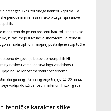
ele presegati 1-2% totalnega bankroll kapitala. Ta
rske periode in minimizira riziko brzega izpraznitve
euspehih.
e med tremi do petimi procenti bankroll sredstev so
ke, ki razumejo fluktuacije short-term volatilnosti.
ogo samodisciplino in vnaprej postavljene stop točke
ostopno dvigovanje betov po neuspehih NI
gaming naslovu zaradi dejstva high variabilnosti.
ljajo boljšo long-term stabilnost sistema.
timalni gaming intervali igranja trajajo 20-30 minut
seje vodijo do izčrpanosti in inferiornih izbir glede
n tehničke karakteristike