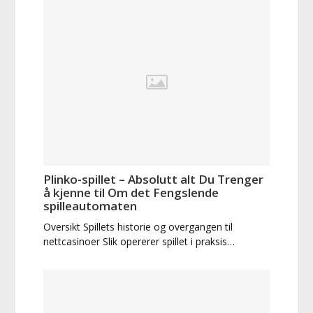
Plinko-spillet – Absolutt alt Du Trenger
å kjenne til Om det Fengslende
spilleautomaten
Oversikt Spillets historie og overgangen til
nettcasinoer Slik opererer spillet i praksis…