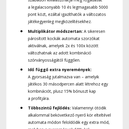
a legalacsonyabb 10 és legmagasabb 5000
pont közt, ezáltal igazíthatók a változatos
játékegyenleg megközelítésekhez.
Multiplikátor módszertan:
A sikeresen
párosított kockák automata szorzókat
aktiválnak, amelyek 2x és 100x között
változhatnak az adott kombináció
szórványosságától függően.
Idő függő extra nyeremények:
A gyorsaság jutalmazva van – amelyik
játékos 30 másodpercen alatt létrehoz egy
kombinációt, plusz 15% bónuszt kap
a profitjára.
Többszintű fejlődés:
Valamennyi ötödik
alkalommal bekövetkező nyerő kör elteltével
automata módon feloldódik egy extra mód,