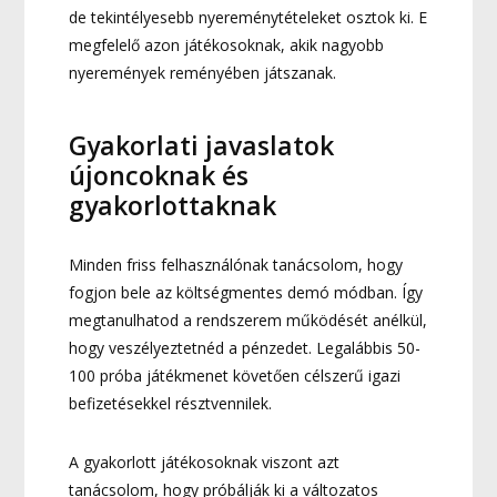
de tekintélyesebb nyereménytételeket osztok ki. E
megfelelő azon játékosoknak, akik nagyobb
nyeremények reményében játszanak.
Gyakorlati javaslatok
újoncoknak és
gyakorlottaknak
Minden friss felhasználónak tanácsolom, hogy
fogjon bele az költségmentes demó módban. Így
megtanulhatod a rendszerem működését anélkül,
hogy veszélyeztetnéd a pénzedet. Legalábbis 50-
100 próba játékmenet követően célszerű igazi
befizetésekkel résztvennilek.
A gyakorlott játékosoknak viszont azt
tanácsolom, hogy próbálják ki a változatos