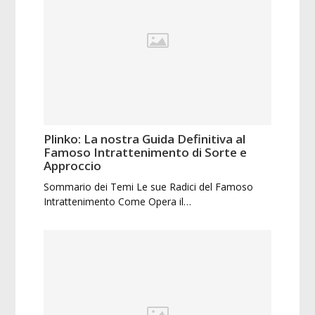
Plinko: La nostra Guida Definitiva al
Famoso Intrattenimento di Sorte e
Approccio
Sommario dei Temi Le sue Radici del Famoso
Intrattenimento Come Opera il…