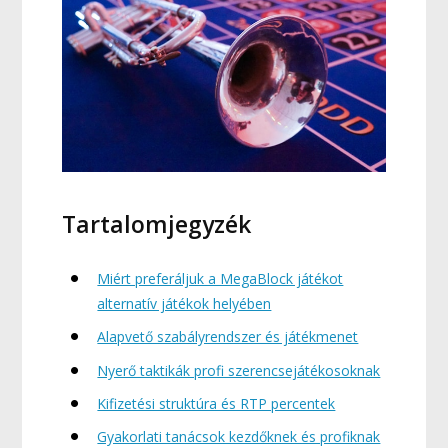
Tartalomjegyzék
Miért preferáljuk a MegaBlock játékot
alternatív játékok helyében
Alapvető szabályrendszer és játékmenet
Nyerő taktikák profi szerencsejátékosoknak
Kifizetési struktúra és RTP percentek
Gyakorlati tanácsok kezdőknek és profiknak