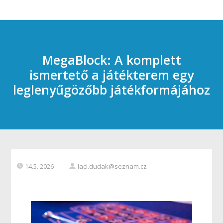
MegaBlock: A komplett
ismertető a játékterem egy
leglenyűgözőbb játékformájához
14.5. 2026
laci.dudak@seznam.cz