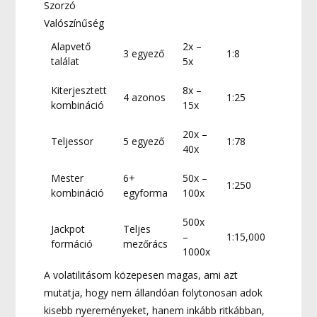
Szorzó
Valószínűség
Alapvető
2x –
3 egyező
1:8
találat
5x
Kiterjesztett
8x –
4 azonos
1:25
kombináció
15x
20x –
Teljessor
5 egyező
1:78
40x
Mester
6+
50x –
1:250
kombináció
egyforma
100x
500x
Jackpot
Teljes
–
1:15,000
formáció
mezőrács
1000x
A volatilitásom közepesen magas, ami azt
mutatja, hogy nem állandóan folytonosan adok
kisebb nyereményeket, hanem inkább ritkábban,