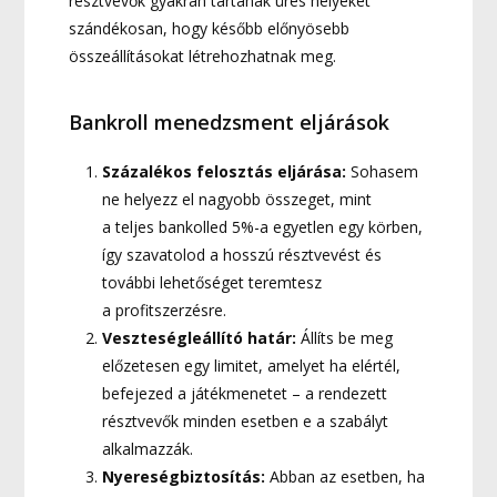
résztvevők gyakran tartanak üres helyeket
szándékosan, hogy később előnyösebb
összeállításokat létrehozhatnak meg.
Bankroll menedzsment eljárások
Százalékos felosztás eljárása:
Sohasem
ne helyezz el nagyobb összeget, mint
a teljes bankolled 5%-a egyetlen egy körben,
így szavatolod a hosszú résztvevést és
további lehetőséget teremtesz
a profitszerzésre.
Veszteségleállító határ:
Állíts be meg
előzetesen egy limitet, amelyet ha elértél,
befejezed a játékmenetet – a rendezett
résztvevők minden esetben e a szabályt
alkalmazzák.
Nyereségbiztosítás:
Abban az esetben, ha