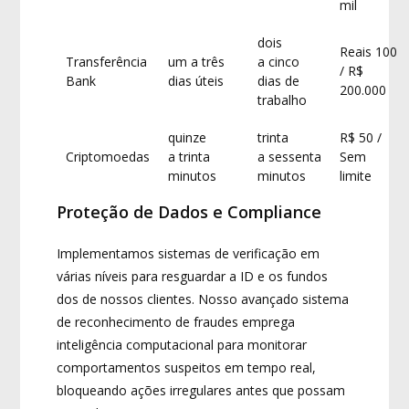
mil
dois
Reais 100
Transferência
um a três
a cinco
/ R$
Bank
dias úteis
dias de
200.000
trabalho
quinze
trinta
R$ 50 /
Criptomoedas
a trinta
a sessenta
Sem
minutos
minutos
limite
Proteção de Dados e Compliance
Implementamos sistemas de verificação em
várias níveis para resguardar a ID e os fundos
dos de nossos clientes. Nosso avançado sistema
de reconhecimento de fraudes emprega
inteligência computacional para monitorar
comportamentos suspeitos em tempo real,
bloqueando ações irregulares antes que possam