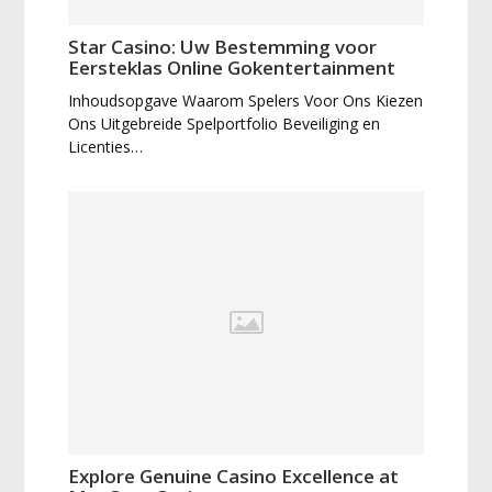
Star Casino: Uw Bestemming voor
Eersteklas Online Gokentertainment
Inhoudsopgave Waarom Spelers Voor Ons Kiezen
Ons Uitgebreide Spelportfolio Beveiliging en
Licenties…
Explore Genuine Casino Excellence at