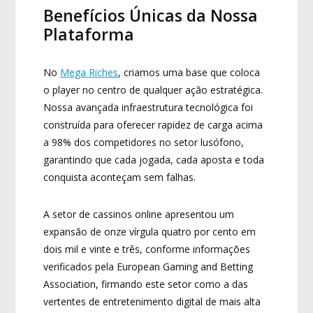
Benefícios Únicas da Nossa
Plataforma
No
Mega Riches
, criamos uma base que coloca
o player no centro de qualquer ação estratégica.
Nossa avançada infraestrutura tecnológica foi
construída para oferecer rapidez de carga acima
a 98% dos competidores no setor lusófono,
garantindo que cada jogada, cada aposta e toda
conquista aconteçam sem falhas.
A setor de cassinos online apresentou um
expansão de onze vírgula quatro por cento em
dois mil e vinte e três, conforme informações
verificados pela European Gaming and Betting
Association, firmando este setor como a das
vertentes de entretenimento digital de mais alta