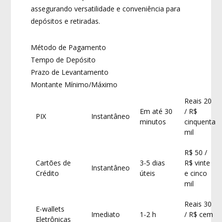
assegurando versatilidade e conveniência para
depósitos e retiradas.
Método de Pagamento
Tempo de Depósito
Prazo de Levantamento
Montante Mínimo/Máximo
Reais 20
Em até 30
/ R$
PIX
Instantâneo
minutos
cinquenta
mil
R$ 50 /
Cartões de
3-5 dias
R$ vinte
Instantâneo
Crédito
úteis
e cinco
mil
Reais 30
E-wallets
Imediato
1-2 h
/ R$ cem
Eletrônicas