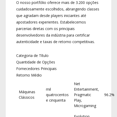
O nosso portfólio oferece mais de 3.200 opções
cuidadosamente escolhidos, abrangendo classes
que agradam desde players iniciantes até
apostadores experientes. Estabelecemos
parcerias diretas com os principais
desenvolvedores da indústria para certificar
autenticidade e taxas de retorno competitivas.
Categoria de Título
Quantidade de Opções
Fornecedores Principais
Retorno Médio
Net
mil
Entertainment,
Máquinas
quatrocentos
Pragmatic
96.2%
Clássicos
e cinquenta
Play,
Microgaming
Evolution