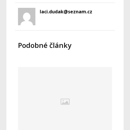
laci.dudak@seznam.cz
Podobné články