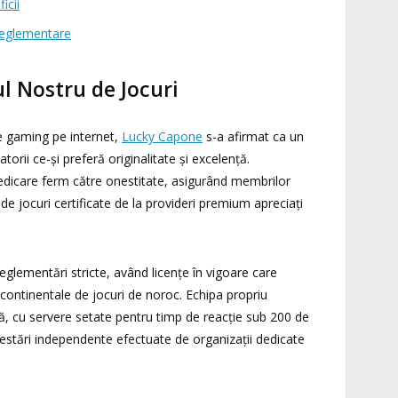
icii
Reglementare
ul Nostru de Jocuri
e gaming pe internet,
Lucky Capone
s-a afirmat ca un
atorii ce-și preferă originalitate și excelență.
dicare ferm către onestitate, asigurând membrilor
 de jocuri certificate de la provideri premium apreciați
lementări stricte, având licențe în vigoare care
 continentale de jocuri de noroc. Echipa propriu
dă, cu servere setate pentru timp de reacție sub 200 de
 testări independente efectuate de organizații dedicate