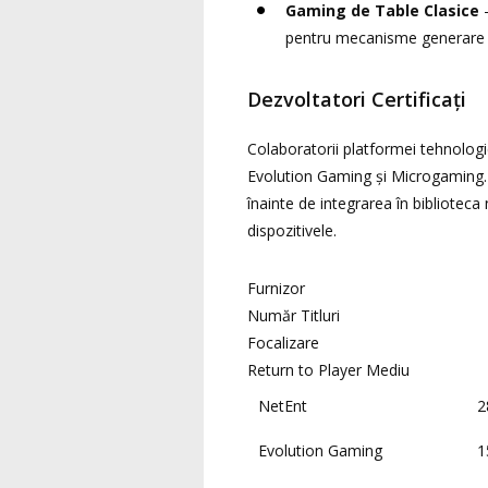
Gaming de Table Clasice
–
pentru mecanisme generare al
Dezvoltatori Certificați
Colaboratorii platformei tehnolog
Evolution Gaming și Microgaming. O
înainte de integrarea în bibliotec
dispozitivele.
Furnizor
Număr Titluri
Focalizare
Return to Player Mediu
NetEnt
2
Evolution Gaming
1