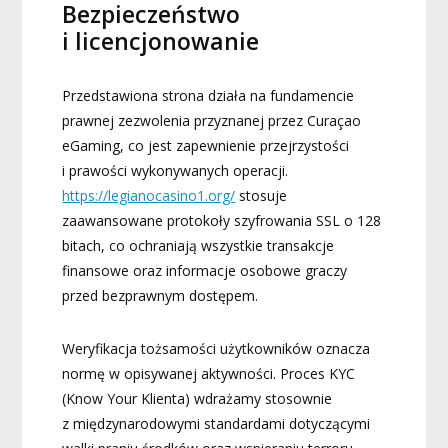
Bezpieczeństwo
i licencjonowanie
Przedstawiona strona działa na fundamencie
prawnej zezwolenia przyznanej przez Curaçao
eGaming, co jest zapewnienie przejrzystości
i prawości wykonywanych operacji.
https://legianocasino1.org/
stosuje
zaawansowane protokoły szyfrowania SSL o 128
bitach, co ochraniają wszystkie transakcje
finansowe oraz informacje osobowe graczy
przed bezprawnym dostępem.
Weryfikacja tożsamości użytkowników oznacza
normę w opisywanej aktywności. Proces KYC
(Know Your Klienta) wdrażamy stosownie
z międzynarodowymi standardami dotyczącymi