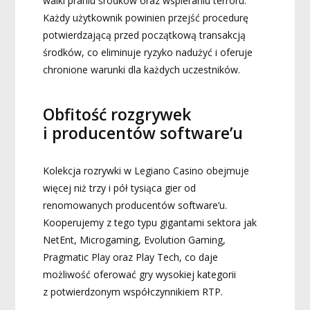
walki praniu środków oraz wspieraniu terroru.
Każdy użytkownik powinien przejść procedurę
potwierdzającą przed początkową transakcją
środków, co eliminuje ryzyko nadużyć i oferuje
chronione warunki dla każdych uczestników.
Obfitość rozgrywek
i producentów software’u
Kolekcja rozrywki w Legiano Casino obejmuje
więcej niż trzy i pół tysiąca gier od
renomowanych producentów software’u.
Kooperujemy z tego typu gigantami sektora jak
NetEnt, Microgaming, Evolution Gaming,
Pragmatic Play oraz Play Tech, co daje
możliwość oferować gry wysokiej kategorii
z potwierdzonym współczynnikiem RTP.