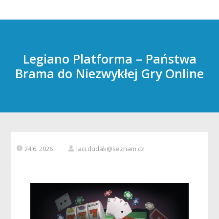
Legiano Platforma – Państwa
Brama do Niezwykłej Gry Online
24.6. 2026
laci.dudak@seznam.cz