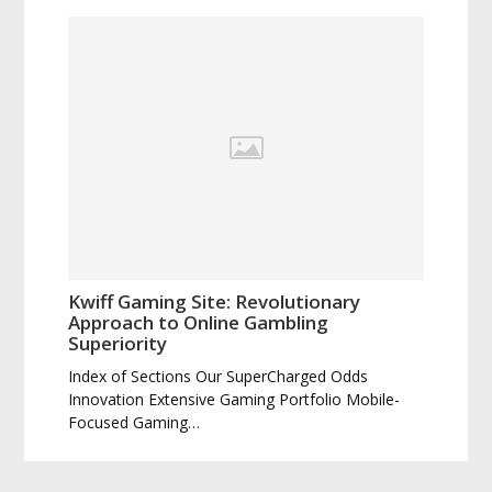
Kwiff Gaming Site: Revolutionary
Approach to Online Gambling
Superiority
Index of Sections Our SuperCharged Odds
Innovation Extensive Gaming Portfolio Mobile-
Focused Gaming…