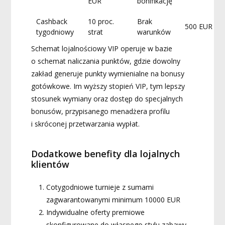
EUR
bonifikację
Cashback
10 proc.
Brak
500 EUR
tygodniowy
strat
warunków
Schemat lojalnościowy VIP operuje w bazie
o schemat naliczania punktów, gdzie dowolny
zakład generuje punkty wymienialne na bonusy
gotówkowe. Im wyższy stopień VIP, tym lepszy
stosunek wymiany oraz dostęp do specjalnych
bonusów, przypisanego menadżera profilu
i skróconej przetwarzania wypłat.
Dodatkowe benefity dla lojalnych
klientów
Cotygodniowe turnieje z sumami
zagwarantowanymi minimum 10000 EUR
Indywidualne oferty premiowe
skonfigurowane do własnego stylu zabawy