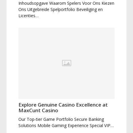
Inhoudsopgave Waarom Spelers Voor Ons Kiezen
Ons Uitgebreide Spelportfolio Beveiliging en
Licenties…
Explore Genuine Casino Excellence at
MaxCunt Casino
Our Top-tier Game Portfolio Secure Banking
Solutions Mobile Gaming Experience Special VIP…