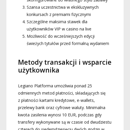
Szansa uczestnictwa w ekskluzywnych
konkursach z premiami fizycznymi
Szczególne maksima stawek dla
użytkowników VIP w casino na live
Możliwość do wcześniejszych edycji
świeżych tytułów przed formalną wydaniem
Metody transakcji i wsparcie
użytkownika
Legiano Platforma umożliwia ponad 25
odmiennych metod płatności, składających się
z płatności kartami kredytowe, e-wallets,
przelewy bank oraz cyfrowe waluty. Minimalna
kwota zasilenia wynosi 10 EUR, podczas gdy
transfery wykonywane są w czasie od dwudziestu
czterech do siedemdziesięciu dwóch godzin w