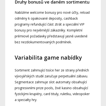
Druhy bonusů ve daném sortimentu
Nabízíme welcome bonusy pro nové účty, reload
odměny k opakované deposity, cashback
programy refundující část ztrát a speciální VIP
bonusy pro nejvěrnější zákazníky. Kompletní
prémiové požadavky představují jasně uvedené
bez nezdokumentovaných podmínek.
Variabilita game nabídky
Sortiment zahrnující tisíce her ze strany předních
vývojářských studií zaručuje perpetuální zábavu.
Segmentace zahrnuje slot automaty obsahující
progresivními prize pools, živé kasino obsahující
fyzickými krupiéry, card tituly, ruletku, videopoker
a specialty hry.