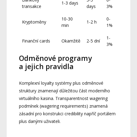
1-3 days
transakce
days
3%
10-30
0-
Kryptoměny
1-2 h
min
1%
1-
Finanční cards
Okamžitě
2-5 dní
3%
Odměnové programy
a jejich pravidla
Komplexní loyalty systémy plus odměnové
struktury znamenají důležitou část moderního
virtuálního kasina. Transparentnost wagering
podmínek (wagering requirements) znamená
zásadní pro konstrukci credibility napříč portálem
plus danými uživateli.