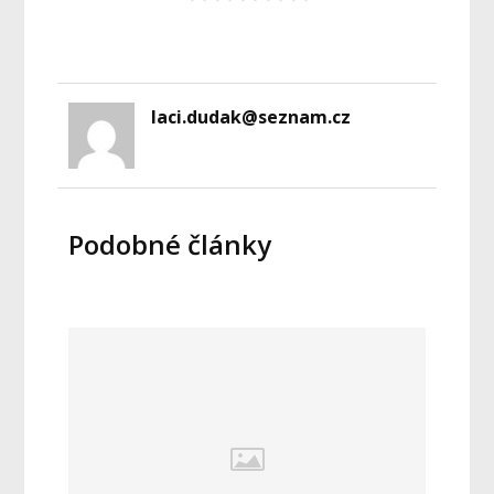
laci.dudak@seznam.cz
Podobné články