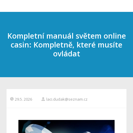
Kompletní manuál světem online
casin: Kompletně, které musíte
ovládat
29.5. 2026
laci.dudak@seznam.cz