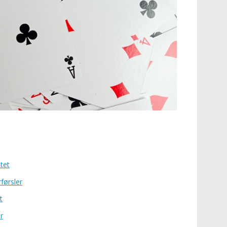
tet
førsler
t
r