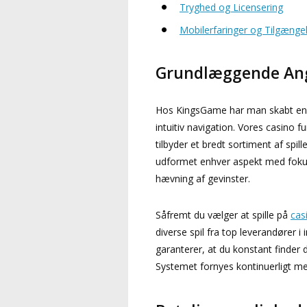
Tryghed og Licensering
Mobilerfaringer og Tilgænge
Grundlæggende Ang
Hos KingsGame har man skabt en 
intuitiv navigation. Vores casino
tilbyder et bredt sortiment af sp
udformet enhver aspekt med fokus
hævning af gevinster.
Såfremt du vælger at spille på
cas
diverse spil fra top leverandører 
garanterer, at du konstant finder 
Systemet fornyes kontinuerligt m