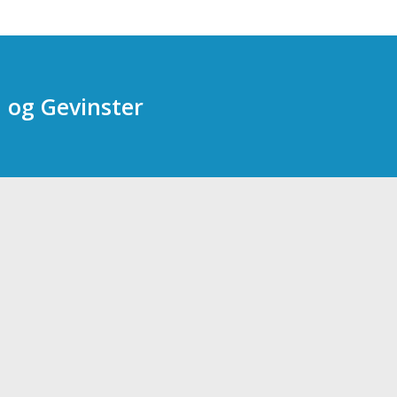
l og Gevinster