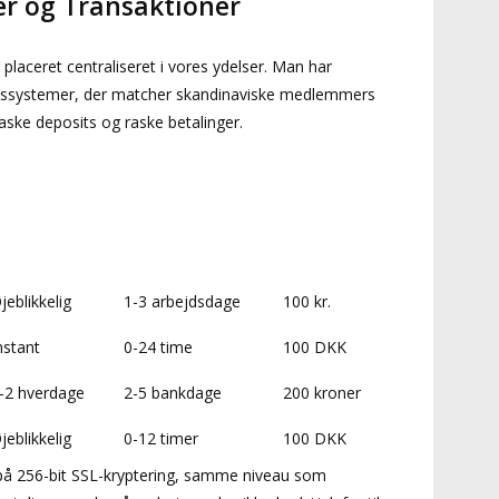
r og Transaktioner
laceret centraliseret i vores ydelser. Man har
nssystemer, der matcher skandinaviske medlemmers
aske deposits og raske betalinger.
jeblikkelig
1-3 arbejdsdage
100 kr.
nstant
0-24 time
100 DKK
-2 hverdage
2-5 bankdage
200 kroner
jeblikkelig
0-12 timer
100 DKK
på 256-bit SSL-kryptering, samme niveau som