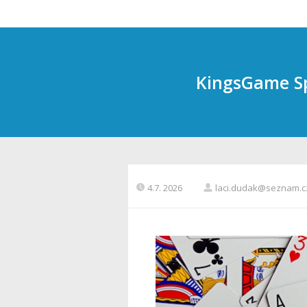
KingsGame Spi
4.7. 2026
laci.dudak@seznam.c