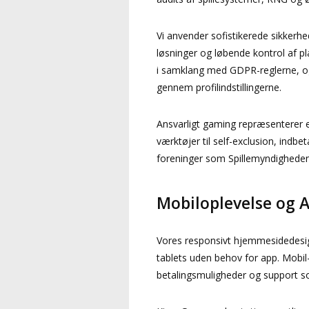
Vi anvender sofistikerede sikkerhed
løsninger og løbende kontrol af p
i samklang med GDPR-reglerne, o
gennem profilindstillingerne.
Ansvarligt gaming repræsenterer e
værktøjer til self-exclusion, ind
foreninger som Spillemyndigheden 
Mobiloplevelse og 
Vores responsivt hjemmesidedesig
tablets uden behov for app. Mobil-
betalingsmuligheder og support 