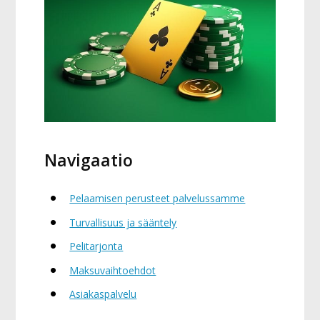
Navigaatio
Pelaamisen perusteet palvelussamme
Turvallisuus ja sääntely
Pelitarjonta
Maksuvaihtoehdot
Asiakaspalvelu