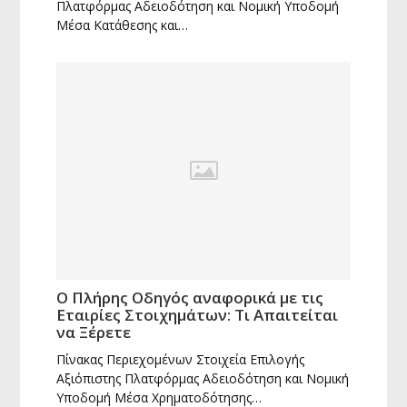
Πλατφόρμας Αδειοδότηση και Νομική Υποδομή
Μέσα Κατάθεσης και…
Ο Πλήρης Οδηγός αναφορικά με τις
Εταιρίες Στοιχημάτων: Τι Απαιτείται
να Ξέρετε
Πίνακας Περιεχομένων Στοιχεία Επιλογής
Αξιόπιστης Πλατφόρμας Αδειοδότηση και Νομική
Υποδομή Μέσα Χρηματοδότησης…