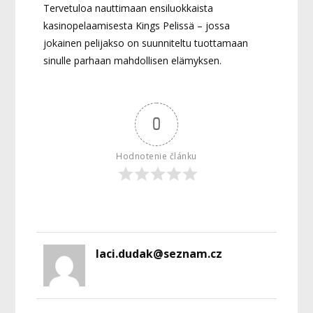
Tervetuloa nauttimaan ensiluokkaista
kasinopelaamisesta Kings Pelissä – jossa
jokainen pelijakso on suunniteltu tuottamaan
sinulle parhaan mahdollisen elämyksen.
0
Hodnotenie článku
laci.dudak@seznam.cz