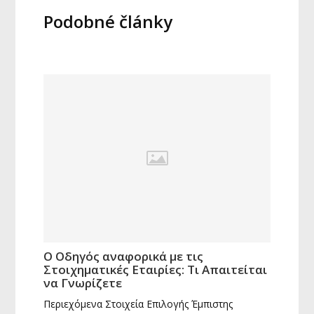
Podobné články
Ο Οδηγός αναφορικά με τις
Στοιχηματικές Εταιρίες: Τι Απαιτείται
να Γνωρίζετε
Περιεχόμενα Στοιχεία Επιλογής Έμπιστης