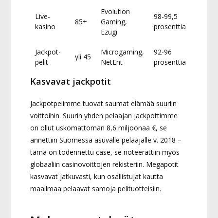
Evolution
Live-
98-99,5
85+
Gaming,
kasino
prosenttia
Ezugi
Jackpot-
Microgaming,
92-96
yli 45
pelit
NetEnt
prosenttia
Kasvavat jackpotit
Jackpotpelimme tuovat saumat elämää suuriin
voittoihin. Suurin yhden pelaajan jackpottimme
on ollut uskomattoman 8,6 miljoonaa €, se
annettiin Suomessa asuvalle pelaajalle v. 2018 –
tämä on todennettu case, se noteerattiin myös
globaaliin casinovoittojen rekisteriin. Megapotit
kasvavat jatkuvasti, kun osallistujat kautta
maailmaa pelaavat samoja pelituotteisiin.