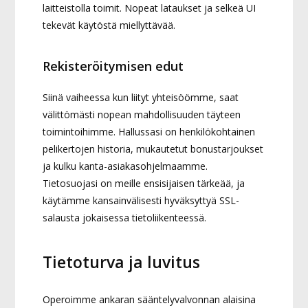
laitteistolla toimit. Nopeat lataukset ja selkeä UI
tekevät käytöstä miellyttävää.
Rekisteröitymisen edut
Siinä vaiheessa kun liityt yhteisöömme, saat
välittömästi nopean mahdollisuuden täyteen
toimintoihimme. Hallussasi on henkilökohtainen
pelikertojen historia, mukautetut bonustarjoukset
ja kulku kanta-asiakasohjelmaamme.
Tietosuojasi on meille ensisijaisen tärkeää, ja
käytämme kansainvälisesti hyväksyttyä SSL-
salausta jokaisessa tietoliikenteessä.
Tietoturva ja luvitus
Operoimme ankaran sääntelyvalvonnan alaisina