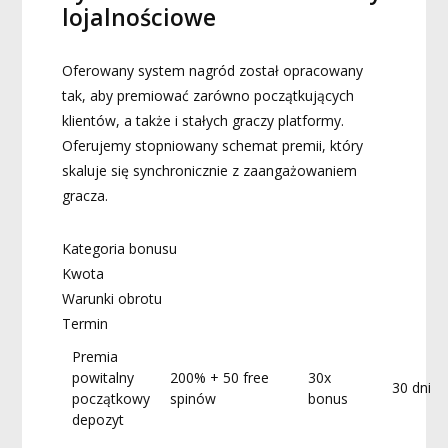
lojalnościowe
Oferowany system nagród został opracowany
tak, aby premiować zarówno początkujących
klientów, a także i stałych graczy platformy.
Oferujemy stopniowany schemat premii, który
skaluje się synchronicznie z zaangażowaniem
gracza.
Kategoria bonusu
Kwota
Warunki obrotu
Termin
Premia
powitalny
200% + 50 free
30x
30 dni
początkowy
spinów
bonus
depozyt