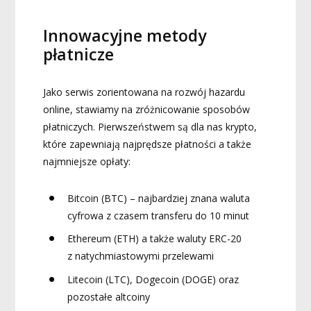
Innowacyjne metody
płatnicze
Jako serwis zorientowana na rozwój hazardu
online, stawiamy na zróżnicowanie sposobów
płatniczych. Pierwszeństwem są dla nas krypto,
które zapewniają najprędsze płatności a także
najmniejsze opłaty:
Bitcoin (BTC) – najbardziej znana waluta
cyfrowa z czasem transferu do 10 minut
Ethereum (ETH) a także waluty ERC-20
z natychmiastowymi przelewami
Litecoin (LTC), Dogecoin (DOGE) oraz
pozostałe altcoiny