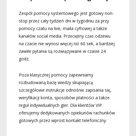
Zespół pomocy systemowego jest gotowy non-
stop przez cały tydzień dni w tygodniu za przy
pomocy czatu na live, maila cyfrowej a także
kanałów social media. Przeciętny czas odzewu
na czacie nie wynosi więcej niż 60 sek, a bardziej
zawiłe pytania są rozwiązywane w czasie 24
godz.
Poza klasycznej pomocy zapewniamy
rozbudowaną bazę wiedzy skupiającą
szczegółowe instrukcje odnośnie zapisania się,
weryfikacji konta, sposobów płatności a także
reguł indywidualnych gier. Dla klientów VIP
oferujemy dedykowanych opiekunów rachunków
gotowych przez wprost kontakt telefoniczny.