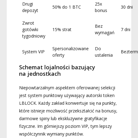
Drugi
25x
50% do 1 BTC
30 dni
depozyt
bonus
Zwrot
Bez
gotówki
15% strat
7 dni
wymagań
tygodniowy
Spersonalizowane
Do
System VIP
Bezter
oferty
ustalenia
Schemat lojalności bazujący
na jednostkach
Niepowtarzalnym aspektem oferowanej selekcji
jest system punktowy używający autorski token
LBLOCK. Każdy zakład konwertuje się na punkty,
które istnieje możliwość przekształcić na bonusy,
darmowe spiny lub ekskluzywne gratyfikacje
fizyczne. Im górniejszy poziom VIP, tym lepszy
współczynnik wymiany punktów.