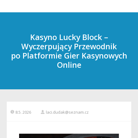
Kasyno Lucky Block –
Wyczerpujący Przewodnik
po Platformie Gier Kasynowych
Online
8.5. 2026
laci.dudak@seznam.cz