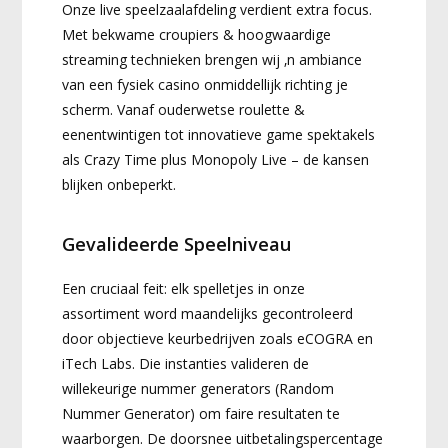
Onze live speelzaalafdeling verdient extra focus.
Met bekwame croupiers & hoogwaardige
streaming technieken brengen wij ‚n ambiance
van een fysiek casino onmiddellijk richting je
scherm. Vanaf ouderwetse roulette &
eenentwintigen tot innovatieve game spektakels
als Crazy Time plus Monopoly Live – de kansen
blijken onbeperkt.
Gevalideerde Speelniveau
Een cruciaal feit: elk spelletjes in onze
assortiment word maandelijks gecontroleerd
door objectieve keurbedrijven zoals eCOGRA en
iTech Labs. Die instanties valideren de
willekeurige nummer generators (Random
Nummer Generator) om faire resultaten te
waarborgen. De doorsnee uitbetalingspercentage