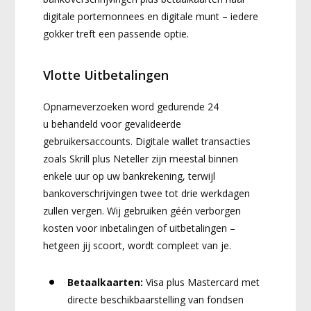
digitale portemonnees en digitale munt – iedere
gokker treft een passende optie.
Vlotte Uitbetalingen
Opnameverzoeken word gedurende 24
u behandeld voor gevalideerde
gebruikersaccounts. Digitale wallet transacties
zoals Skrill plus Neteller zijn meestal binnen
enkele uur op uw bankrekening, terwijl
bankoverschrijvingen twee tot drie werkdagen
zullen vergen. Wij gebruiken géén verborgen
kosten voor inbetalingen of uitbetalingen –
hetgeen jij scoort, wordt compleet van je.
Betaalkaarten:
Visa plus Mastercard met
directe beschikbaarstelling van fondsen