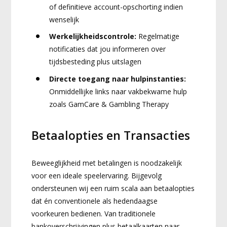
of definitieve account-opschorting indien
wenselijk
Werkelijkheidscontrole:
Regelmatige
notificaties dat jou informeren over
tijdsbesteding plus uitslagen
Directe toegang naar hulpinstanties:
Onmiddellijke links naar vakbekwame hulp
zoals GamCare & Gambling Therapy
Betaalopties en Transacties
Beweeglijkheid met betalingen is noodzakelijk
voor een ideale speelervaring. Bijgevolg
ondersteunen wij een ruim scala aan betaalopties
dat én conventionele als hedendaagse
voorkeuren bedienen. Van traditionele
bankoverschrijvingen plus betaalkaarten naar