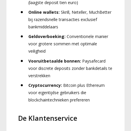
(laagste deposit tien euro)
Online wallets:
Skrill, Neteller, MuchBetter
bij razendsnelle transacties exclusief
bankmiddelaars
Geldoverboeking:
Conventionele manier
voor grotere sommen met optimale
veiligheid
Vooruitbetaalde bonnen:
Paysafecard
voor discrete deposits zonder bankdetails te
verstrekken
Cryptocurrency:
Bitcoin plus Ethereum
voor eigentijdse gebruikers die
blockchaintechnieken prefereren
De Klantenservice