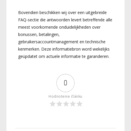
Bovendien beschikken wij over een uitgebreide
FAQ-sectie die antwoorden levert betreffende alle
meest voorkomende onduidelijkheden over
bonussen, betalingen,
gebruikersaccountmanagement en technische
kenmerken. Deze informatiebron word wekelijks
geüpdatet om actuele informatie te garanderen.
0
Hodnotenie článku