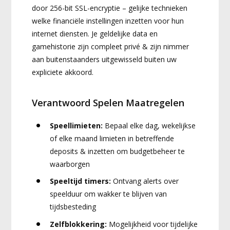
door 256-bit SSL-encryptie – gelijke technieken
welke financiële instellingen inzetten voor hun
internet diensten. Je geldelijke data en
gamehistorie zijn compleet privé & zijn nimmer
aan buitenstaanders uitgewisseld buiten uw
expliciete akkoord.
Verantwoord Spelen Maatregelen
Speellimieten:
Bepaal elke dag, wekelijkse
of elke maand limieten in betreffende
deposits & inzetten om budgetbeheer te
waarborgen
Speeltijd timers:
Ontvang alerts over
speelduur om wakker te blijven van
tijdsbesteding
Zelfblokkering:
Mogelijkheid voor tijdelijke