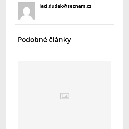
laci.dudak@seznam.cz
Podobné články