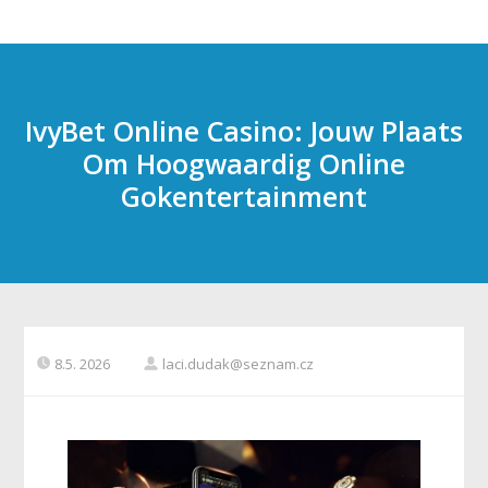
IvyBet Online Casino: Jouw Plaats
Om Hoogwaardig Online
Gokentertainment
8.5. 2026
laci.dudak@seznam.cz