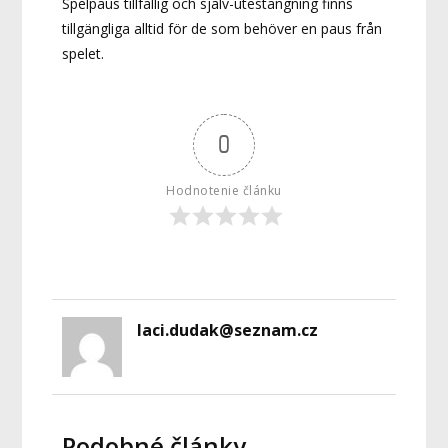
Spelpaus tillfällig och själv-utestängning finns
tillgängliga alltid för de som behöver en paus från
spelet.
0
Hodnotenie článku
laci.dudak@seznam.cz
Podobné články