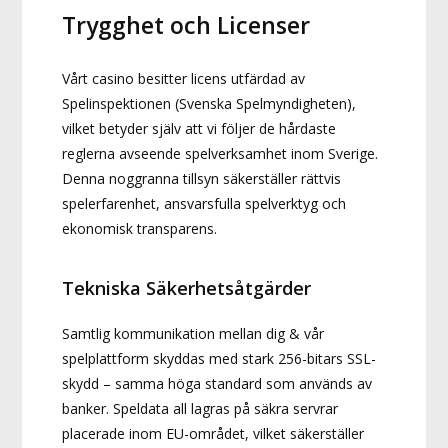
Trygghet och Licenser
Vårt casino besitter licens utfärdad av
Spelinspektionen (Svenska Spelmyndigheten),
vilket betyder själv att vi följer de hårdaste
reglerna avseende spelverksamhet inom Sverige.
Denna noggranna tillsyn säkerställer rättvis
spelerfarenhet, ansvarsfulla spelverktyg och
ekonomisk transparens.
Tekniska Säkerhetsåtgärder
Samtlig kommunikation mellan dig & vår
spelplattform skyddas med stark 256-bitars SSL-
skydd – samma höga standard som används av
banker. Speldata all lagras på säkra servrar
placerade inom EU-området, vilket säkerställer