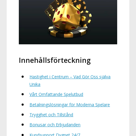
Innehållsförteckning
Hastighet i Centrum – Vad Gör Oss själva
Unika
Vårt Omfattande Spelutbud
Betalningslösningar för Moderna Spelare
Trygghet och Tillstånd
Bonusar och Erbjudanden
Kundsupport Dygnet 24/7