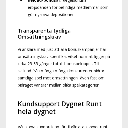
Reload-bonusar:
Regelbundna
erbjudanden för befintliga medlemmar som
gör nya nya depositioner
Transparenta tydliga
Omsättningskrav
Vi är klara med just att alla bonuskampanjer har
omsättningskrav specifika, vilket normalt ligger på
cirka 25-35 gånger totalt bonusbeloppet. Till
skillnad från många många konkurrenter bidrar
samtliga spel mot omsättningen, även fast om
bidraget varierar mellan olika spelkategorier.
Kundsupport Dygnet Runt
hela dygnet
Vårt egna supportteam är tillgängligt dygnet runt