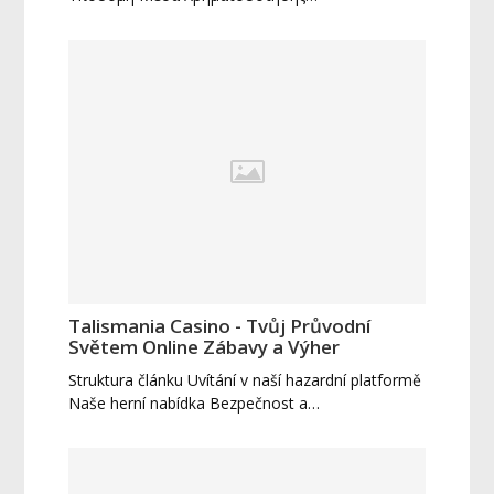
Talismania Casino - Tvůj Průvodní
Světem Online Zábavy a Výher
Struktura článku Uvítání v naší hazardní platformě
Naše herní nabídka Bezpečnost a…