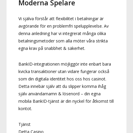
Moderna Spelare
Vi själva förstår att flexibilitet i betalningar är
avgörande för en problemfri spelupplevelse. Av
denna anledning har vi integrerat många olika
betalningsmetoder som alla möter våra strikta
egna krav på snabbhet & säkerhet.
BankID-integrationen möjliggör inte enbart bara
kvicka transaktioner utan vidare fungerar också
som din digitala identitet hos oss hos casinot.
Detta innebär själv att du slipper komma ihåg
själv användarnamn & lösenord – din egna
mobila BankID-tjänst är din nyckel för åtkomst till
kontot.
Tjänst
Detta Casino