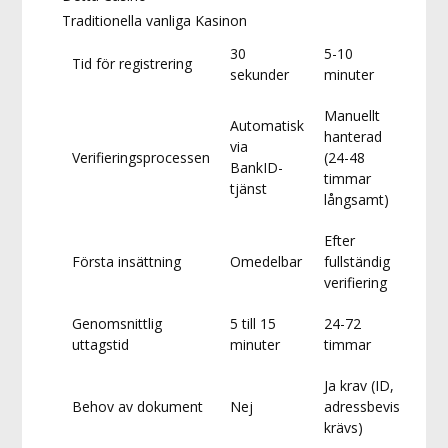
Traditionella vanliga Kasinon
30
5-10
Tid för registrering
sekunder
minuter
Manuellt
Automatisk
hanterad
via
Verifieringsprocessen
(24-48
BankID-
timmar
tjänst
långsamt)
Efter
Första insättning
Omedelbar
fullständig
verifiering
Genomsnittlig
5 till 15
24-72
uttagstid
minuter
timmar
Ja krav (ID,
Behov av dokument
Nej
adressbevis
krävs)