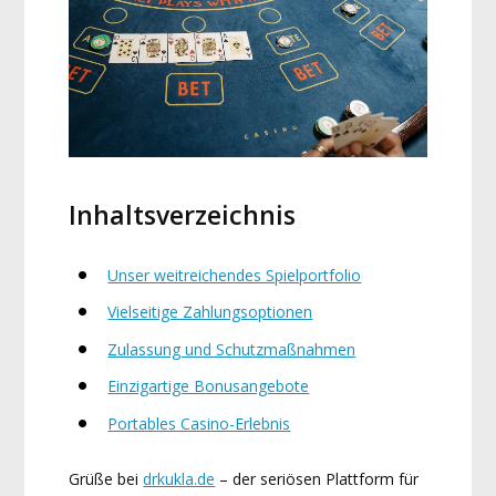
Inhaltsverzeichnis
Unser weitreichendes Spielportfolio
Vielseitige Zahlungsoptionen
Zulassung und Schutzmaßnahmen
Einzigartige Bonusangebote
Portables Casino-Erlebnis
Grüße bei
drkukla.de
– der seriösen Plattform für