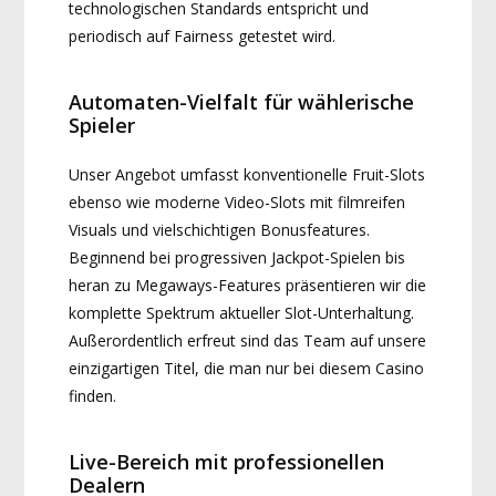
technologischen Standards entspricht und
periodisch auf Fairness getestet wird.
Automaten-Vielfalt für wählerische
Spieler
Unser Angebot umfasst konventionelle Fruit-Slots
ebenso wie moderne Video-Slots mit filmreifen
Visuals und vielschichtigen Bonusfeatures.
Beginnend bei progressiven Jackpot-Spielen bis
heran zu Megaways-Features präsentieren wir die
komplette Spektrum aktueller Slot-Unterhaltung.
Außerordentlich erfreut sind das Team auf unsere
einzigartigen Titel, die man nur bei diesem Casino
finden.
Live-Bereich mit professionellen
Dealern