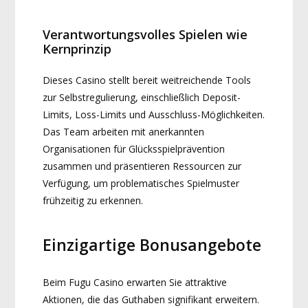
Verantwortungsvolles Spielen wie
Kernprinzip
Dieses Casino stellt bereit weitreichende Tools
zur Selbstregulierung, einschließlich Deposit-
Limits, Loss-Limits und Ausschluss-Möglichkeiten.
Das Team arbeiten mit anerkannten
Organisationen für Glücksspielprävention
zusammen und präsentieren Ressourcen zur
Verfügung, um problematisches Spielmuster
frühzeitig zu erkennen.
Einzigartige Bonusangebote
Beim Fugu Casino erwarten Sie attraktive
Aktionen, die das Guthaben signifikant erweitern.