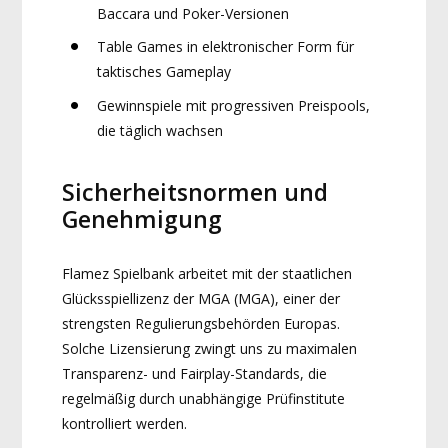
Baccara und Poker-Versionen
Table Games in elektronischer Form für
taktisches Gameplay
Gewinnspiele mit progressiven Preispools,
die täglich wachsen
Sicherheitsnormen und
Genehmigung
Flamez Spielbank arbeitet mit der staatlichen
Glücksspiellizenz der MGA (MGA), einer der
strengsten Regulierungsbehörden Europas.
Solche Lizensierung zwingt uns zu maximalen
Transparenz- und Fairplay-Standards, die
regelmäßig durch unabhängige Prüfinstitute
kontrolliert werden.