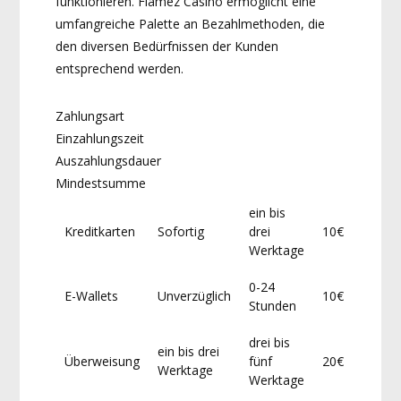
funktionieren. Flamez Casino ermöglicht eine
umfangreiche Palette an Bezahlmethoden, die
den diversen Bedürfnissen der Kunden
entsprechend werden.
Zahlungsart
Einzahlungszeit
Auszahlungsdauer
Mindestsumme
ein bis
Kreditkarten
Sofortig
drei
10€
Werktage
0-24
E-Wallets
Unverzüglich
10€
Stunden
drei bis
ein bis drei
Überweisung
fünf
20€
Werktage
Werktage