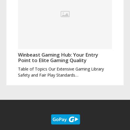
Winbeast Gaming Hub: Your Entry
Point to Elite Gaming Quality
Table of Topics Our Extensive Gaming Library
Safety and Fair Play Standards…