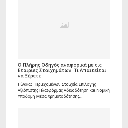
Ο Πλήρης Οδηγός αναφορικά με τις
Εταιρίες Στοιχημάτων: Τι Απαιτείται
να Ξέρετε
Πίνακας Περιεχομένων Στοιχεία Επιλογής
Αξιόπιστης Πλατφόρμας Αδειοδότηση και Νομική
Υποδομή Μέσα Χρηματοδότησης…