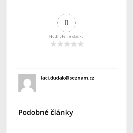
0
Hodnotenie článku
laci.dudak@seznam.cz
Podobné články