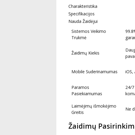
Charakteristika
Specifikacijos
Nauda Žaidėjui
Sistemos Veikimo
99.8
Trukmė
garan
Daug
Žaidimų Kiekis
pava
Mobile Suderinamumas
iOS,
Paramos
24/7
Pasiekiamumas
kom
Laimėjimų išmokėjimo
Ne d
Greitis
Žaidimų Pasirinkim