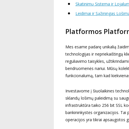
Skatinimų Sistema ir Lojal
Leidimai ir Sąžiningas Lošim
Platformos Platfor
Mes esame padarę unikalią žaidim
technologijas ir nepriekaištingą k
reguliavimo taisykles, užtikrinda
bendruomenės nariui. Mūsų kolekty
funkcionalumą, tam kad kiekvienas 
Investavome į šiuolaikines techno
sklandų lošimų paleidimą su sau
infrastruktūra taiko 256 bit SSL ko
bankininkystės organizacijos. Tai 
operacijos yra tikrai apsaugotos ge