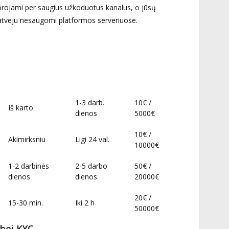
dorojami per saugius užkoduotus kanalus, o jūsų
 atveju nesaugomi platformos serveriuose.
1-3 darb.
10€ /
Iš karto
dienos
5000€
10€ /
Akimirksniu
Ligi 24 val.
10000€
1-2 darbinės
2-5 darbo
50€ /
dienos
dienos
20000€
20€ /
15-30 min.
Iki 2 h
50000€
 bei KYC