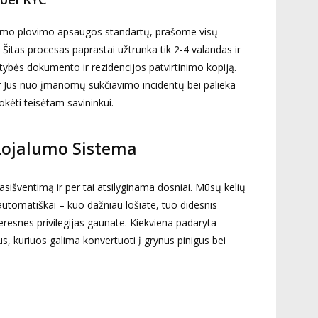
ovimo plovimo apsaugos standartų, prašome visų
. Šitas procesas paprastai užtrunka tik 2-4 valandas ir
atybės dokumento ir rezidencijos patvirtinimo kopiją.
ir Jus nuo įmanomų sukčiavimo incidentų bei palieka
okėti teisėtam savininkui.
Lojalumo Sistema
sišventimą ir per tai atsilyginama dosniai. Mūsų kelių
tomatiškai – kuo dažniau lošiate, tuo didesnis
eresnes privilegijas gaunate. Kiekviena padaryta
s, kuriuos galima konvertuoti į grynus pinigus bei