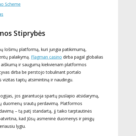
umo Scheme
as
mos Stiprybės
ų lošimų platformą, kuri jungia patikimumą,
lientų palaikymą.
Flagman casino
dirba pagal globalias
mi aiškumą ir saugumą kiekvienam platformos
vas dirba be perstojo tobulinant portalo
vizitas taptų atsimintiną ir naudingu.
logijas, jos garantuoja spartų puslapio atsidarymą,
gų duomenų srautų perdavimą. Platformos
davimą – tą patį standartą, jį taiko tarptautinės
patvirtina, kad Jūsų asmeninė duomenys ir pinigų
riausiu lygiu.