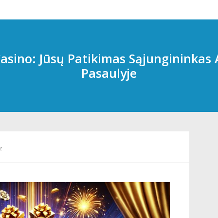
asino: Jūsų Patikimas Sąjungininkas 
Pasaulyje
z