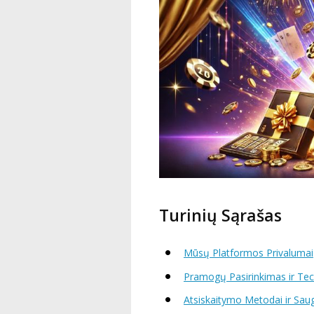
Turinių Sąrašas
Mūsų Platformos Privalumai
Pramogų Pasirinkimas ir Tec
Atsiskaitymo Metodai ir Sa