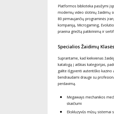
Platformos biblioteka pasižymi įs
modernių video slotinių žaidimų s
80 pirmaujančių programinės įrango
kompaniją, Microgaming, Evolutio
praeina griežtą patikrinimą ir sertifi
Specialios Žaidimų Klasė
Suprantame, kad kiekvienas žaidė
katalogą į aiškias kategorijas, pa
galite išgyventi autentiško kazino
bendraudami drauge su profesionali
perdavimą.
Megaways mechanikos mechan
skaičiumi
Ekskluzyvūs mūsų sistemai su