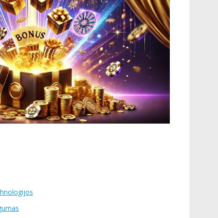
hnologijos
ugumas